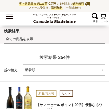
翌々営業日までに出荷
/
2万円
or
6本
以上で
送料無料
スクール受取りで
送料無料
（一部対象外）
お気に入
ワイン通販ならワイン
検索結果
全ての商品を表示
検索結果
264
件
並べ替え
新着/再入荷
セット
【サマーセール ポイント20倍】優雅なるワ