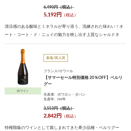
6,490円（税込）
5,192円
（税込）
清涼感のある酸味とミネラルが寄り添う、洗練された味わい！オ
ート・コート・ド・ニュイの魅力を映し出す上質なシャルドネ
新着/再入荷
フランス/ロワール
【サマーセール特別価格 20％OFF】ベルリ
グー
白ワイン
生産者:
ポワロン・ダバン
生産年:
NV年
3,553円（税込）
2,842円
（税込）
特権階級のワインとして親しまれてきた希少品種・ベルリグー