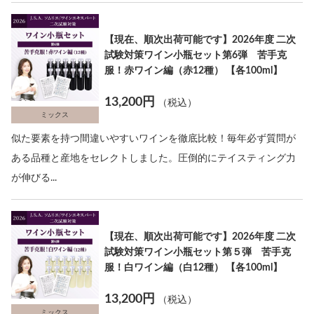
【現在、順次出荷可能です】2026年度 二次
試験対策ワイン小瓶セット第6弾 苦手克
服！赤ワイン編（赤12種） 【各100ml】
13,200円
（税込）
ミックス
似た要素を持つ間違いやすいワインを徹底比較！毎年必ず質問が
ある品種と産地をセレクトしました。圧倒的にテイスティング力
が伸びる...
【現在、順次出荷可能です】2026年度 二次
試験対策ワイン小瓶セット第５弾 苦手克
服！白ワイン編（白12種） 【各100ml】
13,200円
（税込）
ミックス