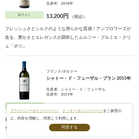
生産年:
2018年
白ワイン
13,200円
（税込）
フレッシュさとシルクのような滑らかな質感！アンブロワーズが
造る、豊かさとエレガンスが調和したムルソー・プルミエ・クリ
ュ「ポリ...
フランス/ボルドー
シャトー・ド・フューザル・ブラン 2015年
生産者:
シャトー・ド・フューザル
生産年:
2015年
白ワイン
11,550円
（税込）
プライバシーポリシーページ
、
クッキーポリシーページ
をご参照の
上、内容を理解し、同意して利用します。
果実の充実感と洗練された飲み心地が美しく調和！近年のフュー
条件検索
ザル・ブランを代表する良年2015年の逸品白！