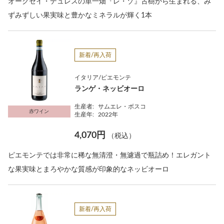
オークセイ・デュレスの単一畑『レ・ゾ』古樹から生まれる、み
ずみずしい果実味と豊かなミネラルが輝く1本
新着/再入荷
イタリア/ピエモンテ
ランゲ・ネッビオーロ
生産者:
サムエレ・ボスコ
赤ワイン
生産年:
2022年
4,070円
（税込）
ピエモンテでは非常に稀な無清澄・無濾過で瓶詰め！エレガント
な果実味とまろやかな質感が印象的なネッビオーロ
新着/再入荷