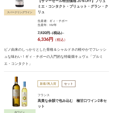
【サマーセール特別価格 20％OFF】プリュ
ミエ・コンタクト・ブリュット・グラン・ク
リュ
スパークリングワイン
生産者:
ギィ・チボー
生産年:
NV年
7,920円（税込）
6,336円
（税込）
ピノ由来のしっかりとした骨格＆シャルドネの軽やかでフレッシ
ュな味わい！ギィ・チボーの入門的な特級畑キュヴェ「プルミ
エ・コンタクト」
新着/再入荷
セット
フランス
高貴な余韻で包み込む 極甘口ワイン2本セ
ット
白ワイン