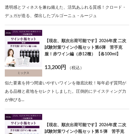
透明感とフィネスを兼ね備えた、活気あふれる質感！クロード・
デュガが造る、傑出したブルゴーニュ・ルージュ
【現在、順次出荷可能です】2026年度 二次
試験対策ワイン小瓶セット第6弾 苦手克
服！赤ワイン編（赤12種） 【各100ml】
13,200円
（税込）
ミックス
似た要素を持つ間違いやすいワインを徹底比較！毎年必ず質問が
ある品種と産地をセレクトしました。圧倒的にテイスティング力
が伸びる...
【現在、順次出荷可能です】2026年度 二次
試験対策ワイン小瓶セット第５弾 苦手克