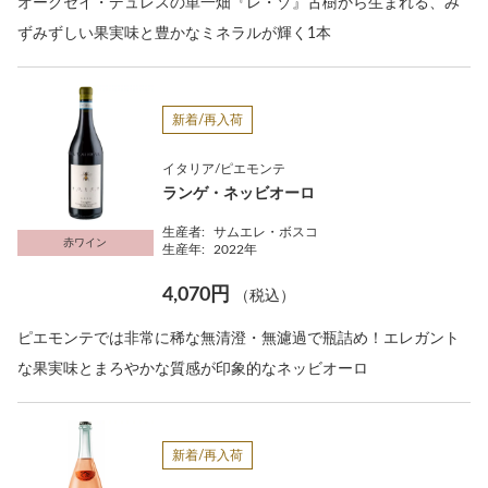
オークセイ・デュレスの単一畑『レ・ゾ』古樹から生まれる、み
ずみずしい果実味と豊かなミネラルが輝く1本
新着/再入荷
イタリア/ピエモンテ
ランゲ・ネッビオーロ
生産者:
サムエレ・ボスコ
赤ワイン
生産年:
2022年
4,070円
（税込）
ピエモンテでは非常に稀な無清澄・無濾過で瓶詰め！エレガント
な果実味とまろやかな質感が印象的なネッビオーロ
新着/再入荷