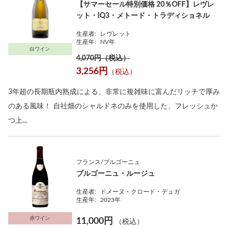
【サマーセール特別価格 20％OFF】レヴレ
ット・IQ3・メトード・トラディショネル
生産者:
レヴレット
生産年:
NV年
白ワイン
4,070円（税込）
3,256円
（税込）
3年超の長期瓶内熟成による、非常に複雑味に富んだリッチで厚み
のある風味！ 自社畑のシャルドネのみを使用した、フレッシュか
つ上...
フランス/ブルゴーニュ
ブルゴーニュ・ルージュ
生産者:
ドメーヌ・クロード・デュガ
生産年:
2023年
赤ワイン
11,000円
（税込）