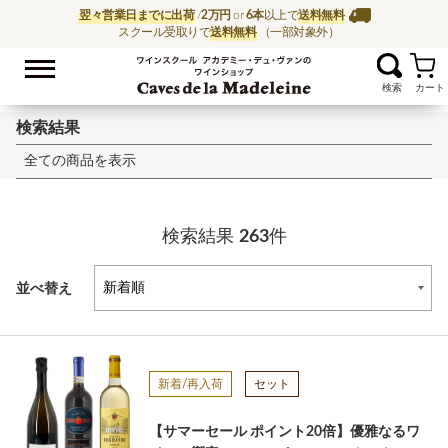
翌々営業日までに出荷
/
2万円
or
6本
以上で
送料無料
スクール受取りで
送料無料
（一部対象外）
お気に入
ワイン通販ならワイン
検索結果
全ての商品を表示
検索結果
263
件
並べ替え
新着/再入荷
セット
【サマーセール ポイント20倍】優雅なるワ