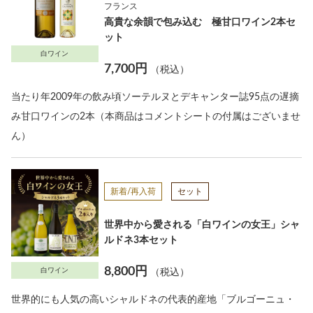
フランス
高貴な余韻で包み込む 極甘口ワイン2本セ
ット
白ワイン
7,700円
（税込）
当たり年2009年の飲み頃ソーテルヌとデキャンター誌95点の遅摘
み甘口ワインの2本（本商品はコメントシートの付属はございませ
ん）
新着/再入荷
セット
世界中から愛される「白ワインの女王」シャ
ルドネ3本セット
8,800円
白ワイン
（税込）
世界的にも人気の高いシャルドネの代表的産地「ブルゴーニュ・