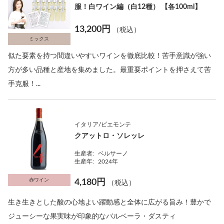
服！白ワイン編（白12種） 【各100ml】
13,200円
（税込）
ミックス
似た要素を持つ間違いやすいワインを徹底比較！苦手意識が強い
方が多い品種と産地を集めました。最重要ポイントを押さえて苦
手克服！...
イタリア/ピエモンテ
クアットロ・ソレッレ
生産者:
ベルサーノ
生産年:
2024年
赤ワイン
4,180円
（税込）
生き生きとした酸の心地よい躍動感と全体に広がる旨み！豊かで
ジューシーな果実味が印象的なバルベーラ・ダスティ