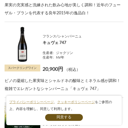
果実の充実感と洗練された飲み心地が美しく調和！近年のフュー
ザル・ブランを代表する良年2015年の逸品白！
フランス/シャンパーニュ
キュヴェ 747
生産者:
ジャクソン
生産年:
NV年
スパークリングワイン
20,900円
（税込）
ピノの凝縮した果実味とシャルドネの酸味とミネラル感が調和！
複雑でエレガントなシャンパーニュ「キュヴェ 747」
プライバシーポリシーページ
、
クッキーポリシーページ
をご参照の
上、内容を理解し、同意して利用します。
条件検索
セット
アメリカ/カリフォルニア