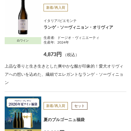
新着/再入荷
イタリア/ピエモンテ
ランゲ・ソーヴィニョン・オリヴィア
生産者:
ドージオ・ヴィニエーティ
白ワイン
生産年:
2024年
4,873円
（税込）
上品な香りと生き生きとした爽やかな酸が印象的！愛犬オリヴィ
アへの想いを込めた、繊細でエレガントなランゲ・ソーヴィニョ
ン
新着/再入荷
セット
夏のブルゴーニュ福袋