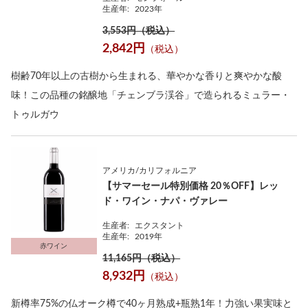
生産年:
2023年
3,553円（税込）
2,842円
（税込）
樹齢70年以上の古樹から生まれる、華やかな香りと爽やかな酸
味！この品種の銘醸地「チェンブラ渓谷」で造られるミュラー・
トゥルガウ
アメリカ/カリフォルニア
【サマーセール特別価格 20％OFF】レッ
ド・ワイン・ナパ・ヴァレー
生産者:
エクスタント
生産年:
2019年
赤ワイン
11,165円（税込）
8,932円
（税込）
新樽率75%の仏オーク樽で40ヶ月熟成+瓶熟1年！力強い果実味と