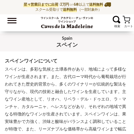
翌々営業日までに出荷
/
2万円
or
6本
以上で
送料無料
スクール受取りで
送料無料
（一部対象外）
お気に入
ワイン通販ならワイン
Spain
スペイン
スペインワインについて
スペインは、多彩な気候と土壌条件があり、地域によって多様な
ワインが生産されます。また、古代ローマ時代から葡萄栽培が行
われてきた歴史的背景から、多くのワイナリーが伝統的な製法を
守りながら、現代の技術と融合したワインを生産しています。主
なワイン産地として、リオハ、リベラ・デル・ドゥエロ、ラ・マ
ンチャ、カタルーニャ、ヘレスなどがあり、それぞれの地域で異
なる特徴的なワインが生産されています。スペインワインは、果
実味豊かで力強く、渋味と酸味がバランスよく調和していること
が特徴で、また、リーズナブルな価格帯から高級ワインまで幅広