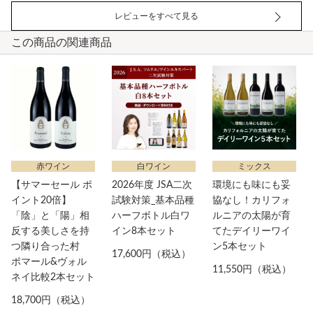
レビューをすべて見る
この商品の関連商品
赤ワイン
白ワイン
ミックス
【サマーセール ポ
2026年度 JSA二次
環境にも味にも妥
イント20倍】
試験対策_基本品種
協なし！カリフォ
「陰」と「陽」相
ハーフボトル白ワ
ルニアの太陽が育
反する美しさを持
イン8本セット
てたデイリーワイ
つ隣り合った村
ン5本セット
17,600円（税込）
ポマール&ヴォル
11,550円（税込）
ネイ比較2本セット
18,700円（税込）