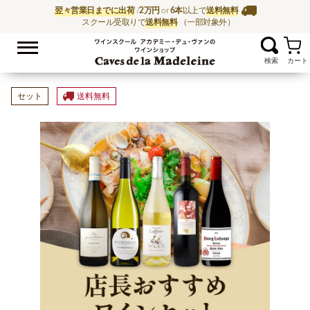
翌々営業日までに出荷
/
2万円
or
6本
以上で
送料無料
スクール受取りで
送料無料
（一部対象外）
お気に入
ワイン通販ならワイン
セット
送料無料