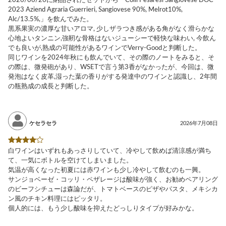
2026/06/26に納品されたセットから「Colli Pesaresi Sangiovese DOC
2023 Aziend Agraria Guerrieri, Sangiovese 90%, Melrot10%,
Alc/13.5%,」を飲んでみた。
黒系果実の濃厚な甘いアロマ, 少しザラつき感がある角がなく滑らかな
心地よいタンニン,強靭な骨格はないジューシーで軽快な味わい, 今飲ん
でも良いが,熟成の可能性があるワインでVerry-Goodと判断した。
同じワインを2024年秋にも飲んでいて、その際のノートをみると、そ
の際は、微発砲があり、WSETで言う第3香がなかったが、今回は、微
発泡はなく皮革,湿った葉の香りがする発達中のワインと認識し、2年間
の瓶熟成の成長と判断した。
ケセラセラ
2026年7月08日
白ワインはいずれもあっさりしていて、冷やして飲めば清涼感が満ち
て、一気にボトルを空けてしまいました。
気温が高くなった初夏には赤ワインも少し冷やして飲むのも一興。
サンジョベーゼ・コッリ・ペザレージは酸味が強く、お勧めペアリング
のビーフシチューは森論だが、トマトベースのピザやパスタ、メキシカ
ン風のチキン料理にはピッタリ。
個人的には、もう少し酸味を抑えたどっしりタイプが好みかな。