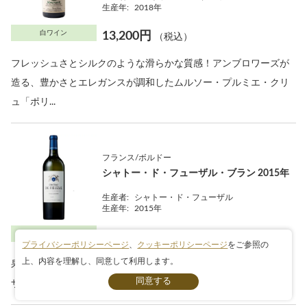
生産年:
2018年
白ワイン
13,200円
（税込）
フレッシュさとシルクのような滑らかな質感！アンブロワーズが
造る、豊かさとエレガンスが調和したムルソー・プルミエ・クリ
ュ「ポリ...
フランス/ボルドー
シャトー・ド・フューザル・ブラン 2015年
生産者:
シャトー・ド・フューザル
生産年:
2015年
白ワイン
11,550円
（税込）
プライバシーポリシーページ
、
クッキーポリシーページ
をご参照の
上、内容を理解し、同意して利用します。
果実の充実感と洗練された飲み心地が美しく調和！近年のフュー
条件検索
ザル・ブランを代表する良年2015年の逸品白！