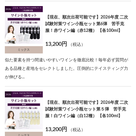
【現在、順次出荷可能です】2026年度 二次
試験対策ワイン小瓶セット第6弾 苦手克
服！赤ワイン編（赤12種） 【各100ml】
13,200円
（税込）
ミックス
似た要素を持つ間違いやすいワインを徹底比較！毎年必ず質問が
ある品種と産地をセレクトしました。圧倒的にテイスティング力
が伸びる...
【現在、順次出荷可能です】2026年度 二次
試験対策ワイン小瓶セット第５弾 苦手克
服！白ワイン編（白12種） 【各100ml】
13,200円
（税込）
ミックス