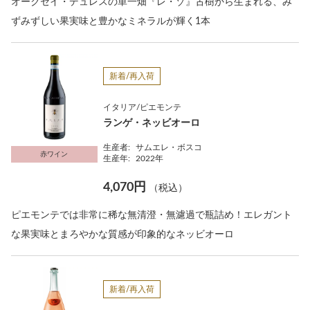
オークセイ・デュレスの単一畑『レ・ゾ』古樹から生まれる、み
ずみずしい果実味と豊かなミネラルが輝く1本
新着/再入荷
イタリア/ピエモンテ
ランゲ・ネッビオーロ
生産者:
サムエレ・ボスコ
赤ワイン
生産年:
2022年
4,070円
（税込）
ピエモンテでは非常に稀な無清澄・無濾過で瓶詰め！エレガント
な果実味とまろやかな質感が印象的なネッビオーロ
新着/再入荷