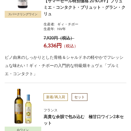
【サマーセール特別価格 20％OFF】プリュ
ミエ・コンタクト・ブリュット・グラン・ク
リュ
スパークリングワイン
生産者:
ギィ・チボー
生産年:
NV年
7,920円（税込）
6,336円
（税込）
ピノ由来のしっかりとした骨格＆シャルドネの軽やかでフレッシ
ュな味わい！ギィ・チボーの入門的な特級畑キュヴェ「プルミ
エ・コンタクト」
新着/再入荷
セット
フランス
高貴な余韻で包み込む 極甘口ワイン2本セ
ット
白ワイン