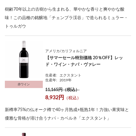
樹齢70年以上の古樹から生まれる、華やかな香りと爽やかな酸
味！この品種の銘醸地「チェンブラ渓谷」で造られるミュラー・
トゥルガウ
アメリカ/カリフォルニア
【サマーセール特別価格 20％OFF】レッ
ド・ワイン・ナパ・ヴァレー
生産者:
エクスタント
生産年:
2019年
赤ワイン
11,165円（税込）
8,932円
（税込）
新樽率75%の仏オーク樽で40ヶ月熟成+瓶熟1年！力強い果実味と
優雅な骨格が溶け合うナパ・カベルネ「エクスタント」