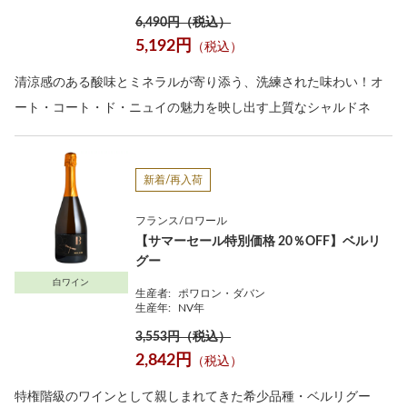
6,490円（税込）
5,192円
（税込）
清涼感のある酸味とミネラルが寄り添う、洗練された味わい！オ
ート・コート・ド・ニュイの魅力を映し出す上質なシャルドネ
新着/再入荷
フランス/ロワール
【サマーセール特別価格 20％OFF】ベルリ
グー
白ワイン
生産者:
ポワロン・ダバン
生産年:
NV年
3,553円（税込）
2,842円
（税込）
特権階級のワインとして親しまれてきた希少品種・ベルリグー