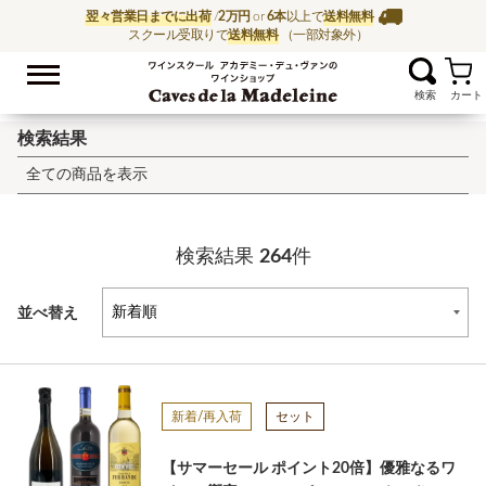
翌々営業日までに出荷
/
2万円
or
6本
以上で
送料無料
スクール受取りで
送料無料
（一部対象外）
お気に入
ワイン通販ならワイン
検索結果
全ての商品を表示
検索結果
264
件
並べ替え
新着/再入荷
セット
【サマーセール ポイント20倍】優雅なるワ