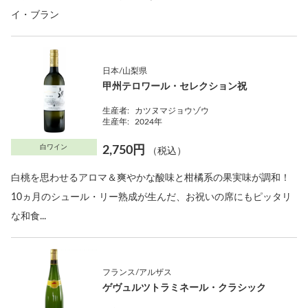
イ・ブラン
日本/山梨県
甲州テロワール・セレクション祝
生産者:
カツヌマジョウゾウ
生産年:
2024年
白ワイン
2,750円
（税込）
白桃を思わせるアロマ＆爽やかな酸味と柑橘系の果実味が調和！
10ヵ月のシュール・リー熟成が生んだ、お祝いの席にもピッタリ
な和食...
フランス/アルザス
ゲヴュルツトラミネール・クラシック