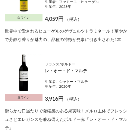
生産者:
ファミーユ・ヒューゲル
生産年:
2023年
白ワイン
4,059円
（税込）
世界中で愛されるヒューゲルのゲヴュルツトラミネール！華やか
で芳醇な香りが魅力の、品種の特徴が見事に引き出された1本
フランス/ボルドー
レ・オー・ド・マルテ
生産者:
シャトー・マルテ
生産年:
2020年
赤ワイン
3,916円
（税込）
滑らかな口当たりで凝縮感のある果実味！メルロ主体でフレッシ
ュさとエレガンスを兼ね備えたボルドー赤「レ・オー・ド・マル
テ」