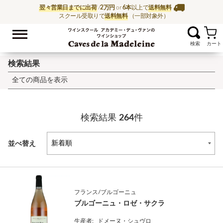
翌々営業日までに出荷
/
2万円
or
6本
以上で
送料無料
スクール受取りで
送料無料
（一部対象外）
お気に入
ワイン通販ならワイン
検索結果
全ての商品を表示
検索結果
264
件
並べ替え
フランス/ブルゴーニュ
ブルゴーニュ・ロゼ・サクラ
生産者:
ドメーヌ・シュヴロ