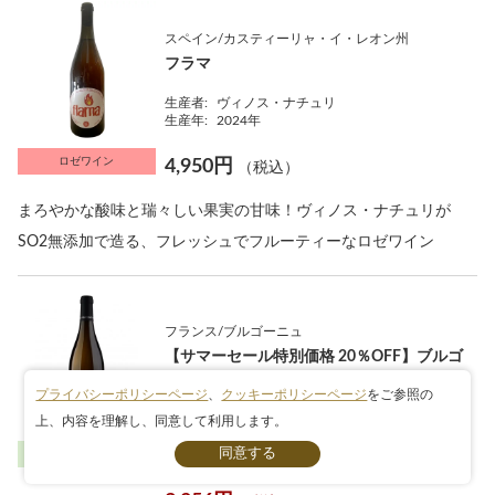
スペイン/カスティーリャ・イ・レオン州
フラマ
生産者:
ヴィノス・ナチュリ
生産年:
2024年
ロゼワイン
4,950円
（税込）
まろやかな酸味と瑞々しい果実の甘味！ヴィノス・ナチュリが
SO2無添加で造る、フレッシュでフルーティーなロゼワイン
フランス/ブルゴーニュ
【サマーセール特別価格 20％OFF】ブルゴ
ーニュ・ブラン
プライバシーポリシーページ
、
クッキーポリシーページ
をご参照の
生産者:
ヴァンサン・ヴァンジエ
上、内容を理解し、同意して利用します。
条件検索
生産年:
2023年
白ワイン
4,070円（税込）