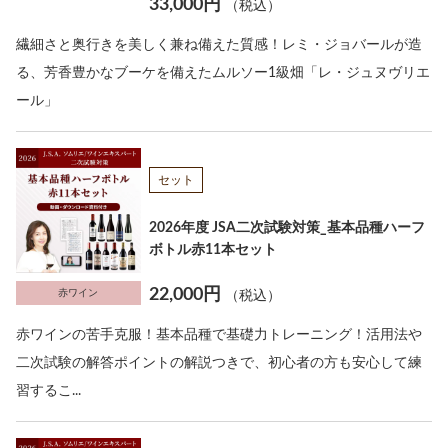
33,000円
（税込）
繊細さと奥行きを美しく兼ね備えた質感！レミ・ジョバールが造
る、芳香豊かなブーケを備えたムルソー1級畑「レ・ジュヌヴリエ
ール」
セット
2026年度 JSA二次試験対策_基本品種ハーフ
ボトル赤11本セット
22,000円
赤ワイン
（税込）
赤ワインの苦手克服！基本品種で基礎力トレーニング！活用法や
二次試験の解答ポイントの解説つきで、初心者の方も安心して練
習するこ...