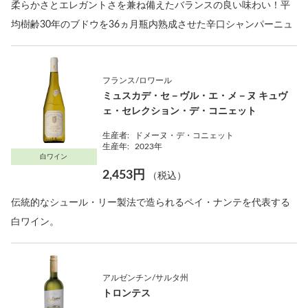
柔らかさとエレガントさを兼ね備えたバランスの良い味わい！平
均樹齢30年のブドウを36ヵ月瓶内熟成させた辛口シャンパーニュ
フランス/ロワール
ミュスカデ・セ－ヴル・エ・メ－ヌ キュヴ
ェ・セレクション・デ・コニェット
生産者:
ドメーヌ・デ・コニェット
生産年:
2023年
白ワイン
2,453円
（税込）
伝統的なシュール・リー製法で造られるペイ・ナンテを代表する
白ワイン。
アルゼンチン/サルタ州
トロンテス