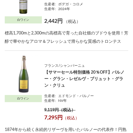
生産者:
ボデガ・コロメ
生産年:
2024年
白ワイン
2,442円
（税込）
標高1,700mと2,300mの高標高で育った自社畑のブドウを使用！芳
醇で華やかなアロマ＆フレッシュで滑らかな質感のトロンテス
フランス/シャンパーニュ
【サマーセール特別価格 20％OFF】バルノ
ー・グラン・レゼルヴ・ブリュット・グラ
ン・クリュ
生産者:
エドモンド・バルノー
白ワイン
生産年:
NV年
9,119円（税込）
7,295円
（税込）
1874年から続く永続的リザーヴを用いたバルノーの代表作！円熟