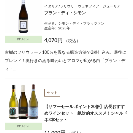
イタリア/フリウリ・ヴェネツィア・ジューリア
ブラン・ディ・シモン
生産者:
シモン・ディ・ブラッツァン
生産年:
2023年
白ワイン
4,070円
（税込）
古樹のフリウラーノ100％を異なる醸造方法で2種仕込み、最後に
ブレンド！奥行きのある味わいとアロマが広がる白「ブラン・デ
ィ・...
セット
【サマーセール ポイント20倍】店長おすす
めワインセット 絶対的オススメ！シャルド
ネ3本セット
白ワイン