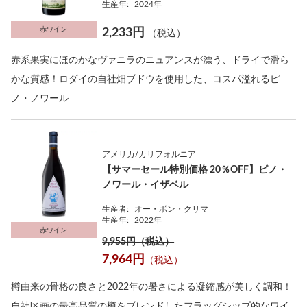
生産年:
2024年
赤ワイン
2,233円
（税込）
赤系果実にほのかなヴァニラのニュアンスが漂う、ドライで滑ら
かな質感！ロダイの自社畑ブドウを使用した、コスパ溢れるピ
ノ・ノワール
アメリカ/カリフォルニア
【サマーセール特別価格 20％OFF】ピノ・
ノワール・イザベル
生産者:
オー・ボン・クリマ
生産年:
2022年
赤ワイン
9,955円（税込）
7,964円
（税込）
樽由来の骨格の良さと2022年の暑さによる凝縮感が美しく調和！
自社区画の最高品質の樽をブレンドしたフラッグシップ的なワイ