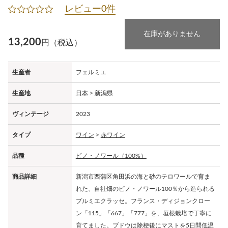
レビュー0件
在庫がありません
13,200
円（税込）
生産者
フェルミエ
生産地
日本
>
新潟県
ヴィンテージ
2023
タイプ
ワイン
>
赤ワイン
品種
ピノ・ノワール（100%）
商品詳細
新潟市西蒲区角田浜の海と砂のテロワールで育ま
れた、自社畑のピノ・ノワール100％から造られる
プルミエクラッセ。フランス・ディジョンクロー
ン「115」「667」「777」を、垣根栽培で丁寧に
育てました。ブドウは除梗後にマストを5日間低温