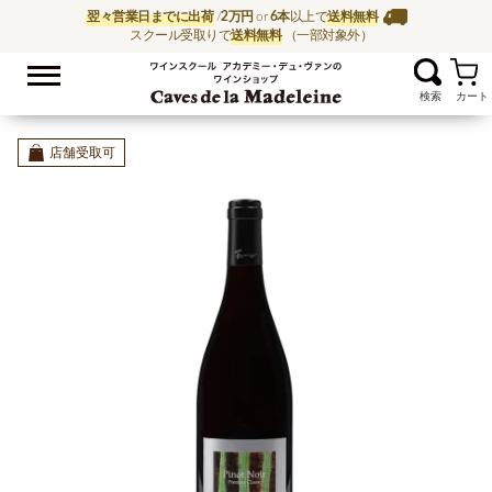
翌々営業日までに出荷
/
2万円
or
6本
以上で
送料無料
スクール受取りで
送料無料
（一部対象外）
お気に入
ワイン通販ならワイン
店舗受取可