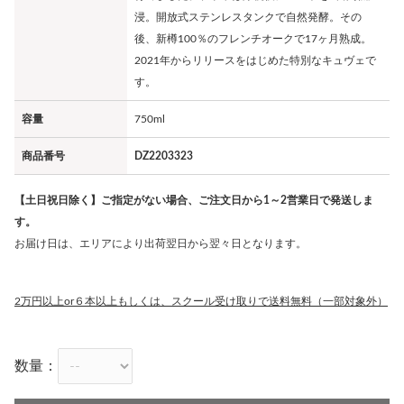
浸。開放式ステンレスタンクで自然発酵。その
後、新樽100％のフレンチオークで17ヶ月熟成。
2021年からリリースをはじめた特別なキュヴェで
す。
容量
750ml
商品番号
DZ2203323
【土日祝日除く】ご指定がない場合、ご注文日から1～2営業日で発送しま
す。
お届け日は、エリアにより出荷翌日から翌々日となります。
2万円以上or６本以上もしくは、スクール受け取りで送料無料（一部対象外）
数量：