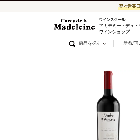
翌々営業
ワインスクール
ワイン通販ならワ
アカデミー・デュ・
ワインショップ
商品を探す
新着/再