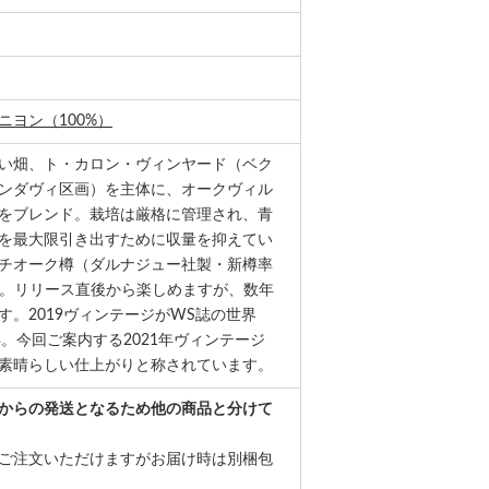
ニヨン（100%）
い畑、ト・カロン・ヴィンヤード（ベク
ンダヴィ区画）を主体に、オークヴィル
をブレンド。栽培は厳格に管理され、青
を最大限引き出すために収量を抑えてい
チオーク樽（ダルナジュー社製・新樽率
熟成。リリース直後から楽しめますが、数年
す。2019ヴィンテージがWS誌の世界
獲得。今回ご案内する2021年ヴィンテージ
素晴らしい仕上がりと称されています。
からの発送となるため他の商品と分けて
ご注文いただけますがお届け時は別梱包