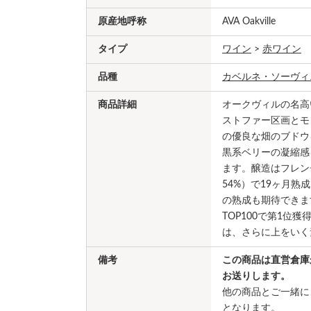
原産地呼称
AVA Oakville
タイプ
ワイン
>
赤ワイン
品種
カベルネ・ソーヴィ
商品詳細
オークヴィルの名高
ストファー区画とモ
の優良な畑のブドウ
黒系ベリーの凝縮感
ます。醸造はフレン
54%）で19ヶ月
の熟成も期待できま
TOP100で第1位
は、さらに上をいく
備考
この商品は直営倉庫
お送りします。
他の商品とご一緒に
となります。