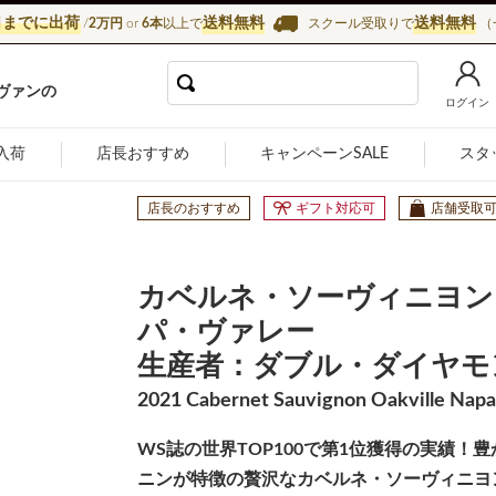
日までに出荷
送料無料
送料無料
/
2万円
or
6本
以上で
スクール受取りで
（
インショップ カーヴ・ド・ラ・マドレーヌ
ヴァンの
ログイン
入荷
店長おすすめ
キャンペーンSALE
スタ
店長のおすすめ
ギフト対応可
店舗受取
カベルネ・ソーヴィニヨン
パ・ヴァレー
生産者：ダブル・ダイヤモ
2021 Cabernet Sauvignon Oakville Napa
WS誌の世界TOP100で第1位獲得の実績
ニンが特徴の贅沢なカベルネ・ソーヴィニヨ