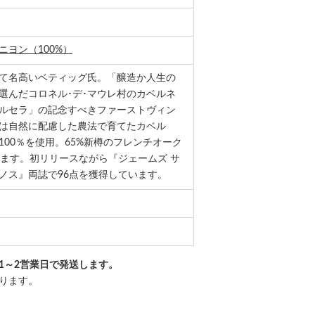
ニヨン（100%）
て名高いベティッグ氏。「醸造か人生の
選んだコロネル･デ･マウレ村のカベルネ
ルセラ」の記念すべきファーストヴィン
は自然に配慮した農法で育てたカベル
100％を使用。65%新樽のフレンチオーク
います。初リリースながら『ジェームズ サ
ノス』両誌で96点を獲得しています。
1～2営業日で発送します。
ります。