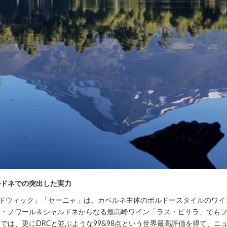
ルドネでの突出した実力
ャドウィック」「セーニャ」は、カベルネ主体のボルドースタイルのワ
・ノワール＆シャルドネからなる最高峰ワイン「ラス・ピサラ」でもファ
では、更にDRCと並ぶような99&98点という世界最高評価を得て、ニ