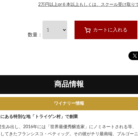
2万円以上or６本以上もしくは、スクール受け取り
カートに入れる
数量：
商品情報
ワイナリー情報
イにある特別な地「トライゲン村」で創業
3度生み出し、2016年には「世界最優秀醸造家」にノミネートされる等
博してきたフランシスコ・ベティッグ。その彼がチリ最南端、ブルゴー