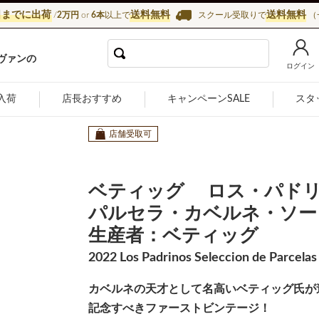
日までに出荷
送料無料
送料無料
/
2万円
or
6本
以上で
スクール受取りで
（
インショップ カーヴ・ド・ラ・マドレーヌ
ヴァンの
ログイン
入荷
店長おすすめ
キャンペーンSALE
スタ
店舗受取可
ベティッグ ロス・パド
パルセラ・カベルネ・ソー
生産者：ベティッグ
2022 Los Padrinos Seleccion de Parcelas
カベルネの天才として名高いベティッグ氏が
記念すべきファーストビンテージ！