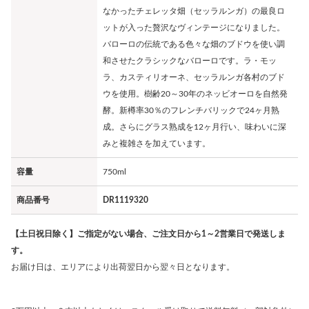
なかったチェレッタ畑（セッラルンガ）の最良ロ
ットが入った贅沢なヴィンテージになりました。
バローロの伝統である色々な畑のブドウを使い調
和させたクラシックなバローロです。ラ・モッ
ラ、カスティリオーネ、セッラルンガ各村のブド
ウを使用。樹齢20～30年のネッビオーロを自然発
酵。新樽率30％のフレンチバリックで24ヶ月熟
成。さらにグラス熟成を12ヶ月行い、味わいに深
みと複雑さを加えています。
容量
750ml
商品番号
DR1119320
【土日祝日除く】ご指定がない場合、ご注文日から1～2営業日で発送しま
す。
お届け日は、エリアにより出荷翌日から翌々日となります。