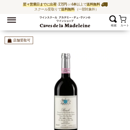
翌々営業日までに出荷
/
2万円
or
6本
以上で
送料無料
スクール受取りで
送料無料
（一部対象外）
お気に入
ワイン通販ならワイン
店舗受取可