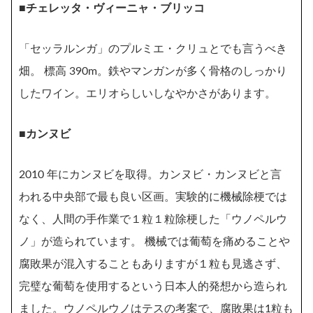
■チェレッタ・ヴィーニャ・ブリッコ
「セッラルンガ」のプルミエ・クリュとでも言うべき
畑。 標高 390m。鉄やマンガンが多く骨格のしっかり
したワイン。エリオらしいしなやかさがあります。
■カンヌビ
2010 年にカンヌビを取得。カンヌビ・カンヌビと言
われる中央部で最も良い区画。実験的に機械除梗では
なく、人間の手作業で１粒１粒除梗した「ウノペルウ
ノ」が造られています。 機械では葡萄を痛めることや
腐敗果が混入することもありますが１粒も見逃さず、
完璧な葡萄を使用するという日本人的発想から造られ
ました。ウノペルウノはテスの考案で、腐敗果は1粒も