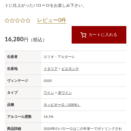
トに仕上がったバローロをお楽しみ下さい。
レビュー0件
カートに入れる
16,280
円（税込）
生産者
エリオ・アルターレ
生産地
イタリア
>
ピエモンテ
ヴィンテージ
2020
タイプ
ワイン
>
赤ワイン
品種
ネッビオーロ（100%）
アルコール度数
14.5%
商品詳細
2020年のバローロはこの年単一でボトリングされ