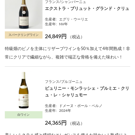
フランス/シャンパーニュ
エクストラ・ブリュット・グランド・クリュ
生産者:
エグリ・ウーリエ
生産年:
NV年
スパークリングワイン
24,849円
（税込）
特級畑のピノを主体にリザーブワインを50％加えて4年間熟成！非
常にクリアで繊細ながら、複雑で端正な骨格を備えた味わい！
フランス/ブルゴーニュ
ピュリニー・モンラッシェ・プルミエ・クリ
ュ・レ・シャリュモー
生産者:
ドメーヌ・ポール・ペルノ
生産年:
2024年
白ワイン
24,365円
（税込）