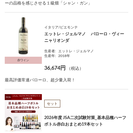
ーの品格を感じさせる１級畑「シャン・ガン」
イタリア/ピエモンテ
エットレ・ジェルマノ バローロ・ヴィー
ニャリオンダ
生産者:
エットレ・ジェルマノ
生産年:
2018年
赤ワイン
36,674円
（税込）
最高評価常連バローロ、超少量入荷！
セット
2026年度 JSA二次試験対策_基本品種ハーフ
ボトル赤白おまとめ19本セット