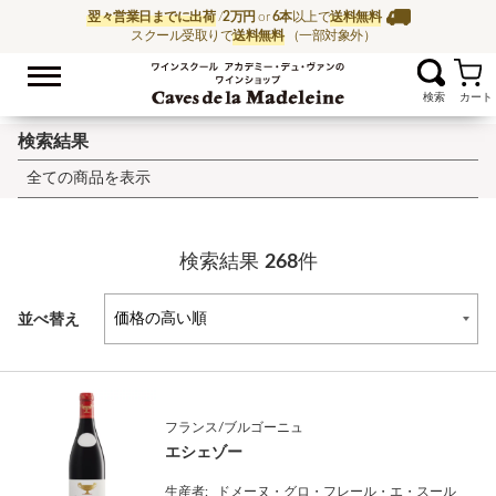
翌々営業日までに出荷
/
2万円
or
6本
以上で
送料無料
スクール受取りで
送料無料
（一部対象外）
お気に入
ワイン通販ならワイン
検索結果
全ての商品を表示
検索結果
268
件
並べ替え
フランス/ブルゴーニュ
エシェゾー
生産者:
ドメーヌ・グロ・フレール・エ・スール