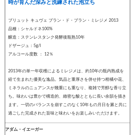
時が育んだ深みと洗練された泡立ち
ブリュット キュヴェ ブラン・ド・ブラン・ミレジメ 2013
品種：シャルドネ100%
醸造：ステンレスタンク発酵後瓶熟10年
ドザージュ：5g/l
アルコール度数 ： 12％
2013年の単一年収穫によるミレジメは、約10年の瓶内熟成を
経て生まれた優美な逸品。気品と重厚さを併せ持つ柑橘や花、
ミネラルのニュアンスが幾重にも重なり、複雑で芳醇な香り立
ち。味わいは豊かで構造的、緻密な酸とともに長い余韻を描き
ます。一切のバランスを崩すこのなく10年もの月日を澱と共に
過ごした完成された旨味と味わいをお楽しみいただけます。
アダム・イエーガー