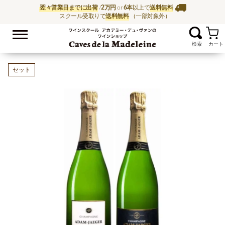
翌々営業日までに出荷
/
2万円
or
6本
以上で
送料無料
スクール受取りで
送料無料
（一部対象外）
お気に入
ワイン通販ならワイン
セット