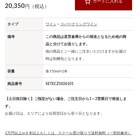
カートに入れる
20,350
円（税込）
タイプ
ワイン
>
スパークリングワイン
備考
この商品は直営倉庫からの発送となるため他の商
品と分けてお送りします。
他の商品とご一緒にご注文いただけますがお届け
時は別梱包となります。
容量
各750ml×2本
商品番号
SETECZ1026101
【土日祝日除く】ご指定がない場合、ご注文日から1～2営業日で発送しま
す。
お届け日は、エリアにより出荷翌日から翌々日となります。
2万円以上or６本以上もしくは、スクール受け取りで送料無料（一部対象外）