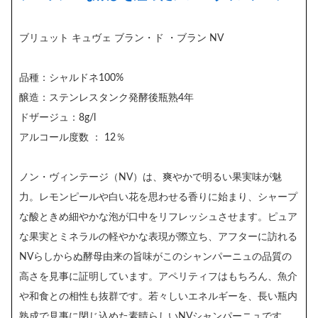
ブリュット キュヴェ ブラン・ド ・ブラン NV
品種：シャルドネ100%
醸造：ステンレスタンク発酵後瓶熟4年
ドザージュ：8g/l
アルコール度数 ： 12％
ノン・ヴィンテージ（NV）は、爽やかで明るい果実味が魅
力。レモンピールや白い花を思わせる香りに始まり、シャープ
な酸ときめ細やかな泡が口中をリフレッシュさせます。ピュア
な果実とミネラルの軽やかな表現が際立ち、アフターに訪れる
NVらしからぬ酵母由来の旨味がこのシャンパーニュの品質の
高さを見事に証明しています。アペリティフはもちろん、魚介
や和食との相性も抜群です。若々しいエネルギーを、長い瓶内
熟成で見事に閉じ込めた素晴らしいNVシャンパーニュです。