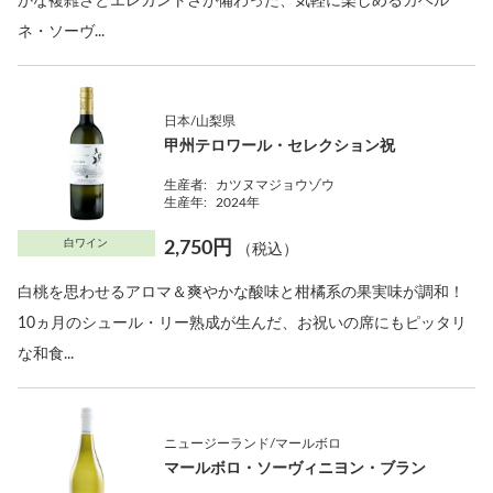
かな複雑さとエレガントさが備わった、気軽に楽しめるカベル
ネ・ソーヴ...
日本/山梨県
甲州テロワール・セレクション祝
生産者:
カツヌマジョウゾウ
生産年:
2024年
白ワイン
2,750円
（税込）
白桃を思わせるアロマ＆爽やかな酸味と柑橘系の果実味が調和！
10ヵ月のシュール・リー熟成が生んだ、お祝いの席にもピッタリ
な和食...
ニュージーランド/マールボロ
マールボロ・ソーヴィニヨン・ブラン