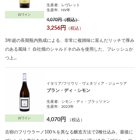
生産者:
レヴレット
生産年:
NV年
白ワイン
4,070円（税込）
3,256円
（税込）
3年超の長期瓶内熟成による、非常に複雑味に富んだリッチで厚み
のある風味！ 自社畑のシャルドネのみを使用した、フレッシュか
つ上...
イタリア/フリウリ・ヴェネツィア・ジューリア
ブラン・ディ・シモン
生産者:
シモン・ディ・ブラッツァン
生産年:
2023年
白ワイン
4,070円
（税込）
古樹のフリウラーノ100％を異なる醸造方法で2種仕込み、最後に