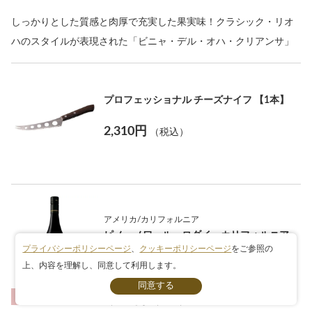
しっかりとした質感と肉厚で充実した果実味！クラシック・リオ
ハのスタイルが表現された「ビニャ・デル・オハ・クリアンサ」
プロフェッショナル チーズナイフ 【1本】
2,310円
（税込）
アメリカ/カリフォルニア
ピノ・ノワール・ロダイ・カリフォルニア
プライバシーポリシーページ
、
クッキーポリシーページ
をご参照の
生産者:
マックマニス・ファミリー・ヴィンヤーズ
上、内容を理解し、同意して利用します。
条件検索
生産年:
2024年
赤ワイン
2,233円
（税込）