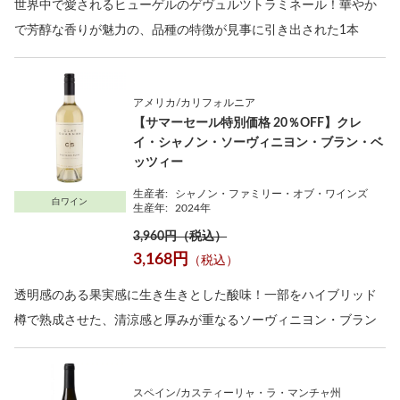
世界中で愛されるヒューゲルのゲヴュルツトラミネール！華やか
で芳醇な香りが魅力の、品種の特徴が見事に引き出された1本
アメリカ/カリフォルニア
【サマーセール特別価格 20％OFF】クレ
イ・シャノン・ソーヴィニヨン・ブラン・ベ
ッツィー
生産者:
シャノン・ファミリー・オブ・ワインズ
白ワイン
生産年:
2024年
3,960円（税込）
3,168円
（税込）
透明感のある果実感に生き生きとした酸味！一部をハイブリッド
樽で熟成させた、清涼感と厚みが重なるソーヴィニヨン・ブラン
スペイン/カスティーリャ・ラ・マンチャ州