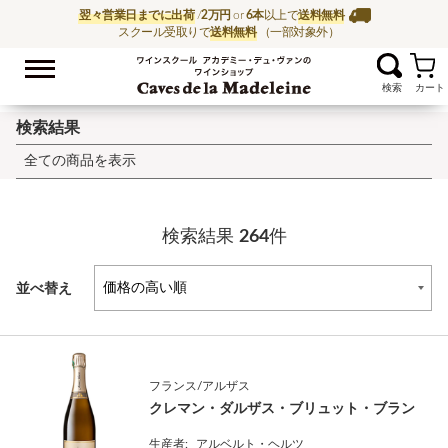
翌々営業日までに出荷
/
2万円
or
6本
以上で
送料無料
スクール受取りで
送料無料
（一部対象外）
お気に入
ワイン通販ならワイン
検索結果
全ての商品を表示
検索結果
264
件
並べ替え
フランス/アルザス
クレマン・ダルザス・ブリュット・ブラン
生産者:
アルベルト・ヘルツ