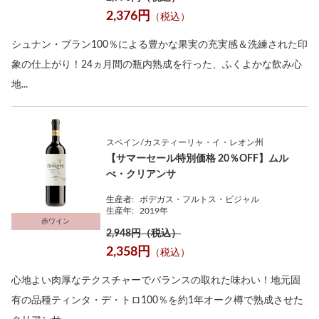
2,376円
（税込）
シュナン・ブラン100％による豊かな果実の充実感＆洗練された印
象の仕上がり！24ヵ月間の瓶内熟成を行った、ふくよかな飲み心
地...
スペイン/カスティーリャ・イ・レオン州
【サマーセール特別価格 20％OFF】ムル
べ・クリアンサ
生産者:
ボデガス・フルトス・ビジャル
生産年:
2019年
赤ワイン
2,948円（税込）
2,358円
（税込）
心地よい肉厚なテクスチャーでバランスの取れた味わい！地元固
有の品種ティンタ・デ・トロ100％を約1年オーク樽で熟成させた