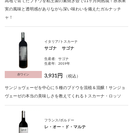
高地で育てたブドウを粘土製の素焼き壺で11ヶ月間熟成！赤系果
実の風味と透明感がありながら深い味わいを備えたガルナッチ
ャ！
イタリア/トスカーナ
サゴナ サゴナ
生産者:
サゴナ
生産年:
2019年
赤ワイン
3,931円
（税込）
サンジョヴェーゼを中心に５種のブドウを混植＆混醸！サンジョ
ヴェーゼの本当の美味しさを教えてくれるトスカーナ・ロッソ
フランス/ボルドー
レ・オー・ド・マルテ