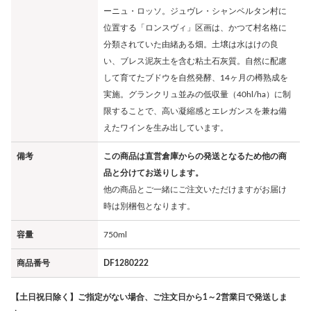
ーニュ・ロッソ。ジュヴレ・シャンベルタン村に
位置する「ロンスヴィ」区画は、かつて村名格に
分類されていた由緒ある畑。土壌は水はけの良
い、ブレス泥灰土を含む粘土石灰質。自然に配慮
して育てたブドウを自然発酵、14ヶ月の樽熟成を
実施。グランクリュ並みの低収量（40hl/ha）に制
限することで、高い凝縮感とエレガンスを兼ね備
えたワインを生み出しています。
備考
この商品は直営倉庫からの発送となるため他の商
品と分けてお送りします。
他の商品とご一緒にご注文いただけますがお届け
時は別梱包となります。
容量
750ml
商品番号
DF1280222
【土日祝日除く】ご指定がない場合、ご注文日から1～2営業日で発送しま