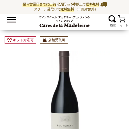
翌々営業日までに出荷
/
2万円
or
6本
以上で
送料無料
スクール受取りで
送料無料
（一部対象外）
お気に入
ワイン通販ならワイン
ギフト対応可
店舗受取可