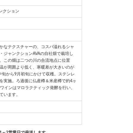
ャンクション
かなテクスチャーの、コスパ溢れるシャ
・ジャンクションAVAの自社畑で栽培し
。この畑は二つの川の合流地点に位置
温が周囲より低く、寒暖差が大きいのが
中旬から9月初旬にかけて収穫。ステンレ
を実施。ろ過後に仏産樽＆米産樽で約4ヶ
のワインはマロラクティック発酵を行い、
ています。
1～2営業日で発送します。