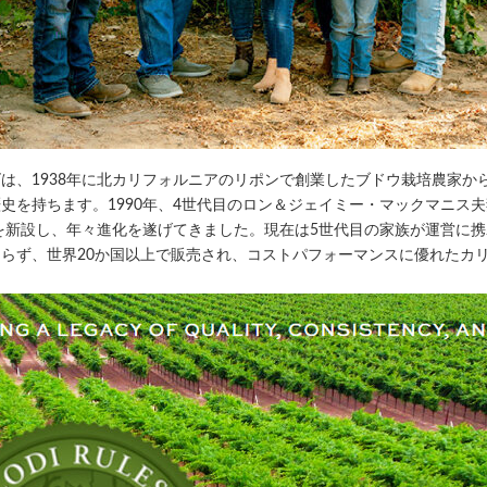
は、1938年に北カリフォルニアのリポンで創業したブドウ栽培農家か
史を持ちます。1990年、4世代目のロン＆ジェイミー・マックマニス
ーを新設し、年々進化を遂げてきました。現在は5世代目の家族が運営に
らず、世界20か国以上で販売され、コストパフォーマンスに優れたカ