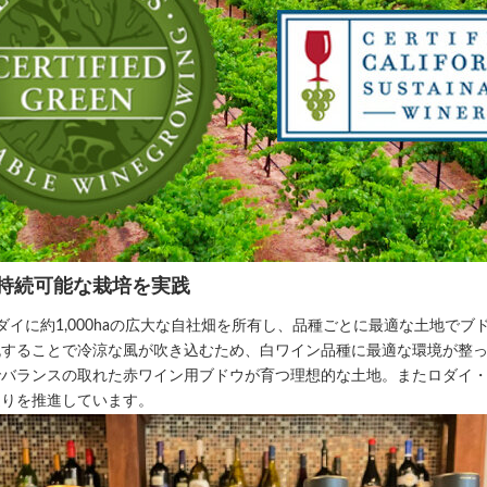
持続可能な栽培を実践
、ロダイに約1,000haの広大な自社畑を所有し、品種ごとに最適な土地で
流することで冷涼な風が吹き込むため、白ワイン品種に最適な環境が整
でバランスの取れた赤ワイン用ブドウが育つ理想的な土地。またロダイ
造りを推進しています。