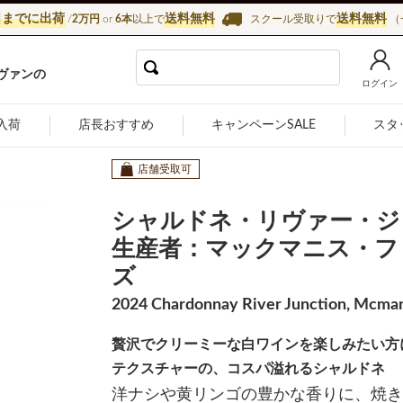
日までに出荷
送料無料
送料無料
/
2万円
or
6本
以上で
スクール受取りで
（
インショップ カーヴ・ド・ラ・マドレーヌ
ヴァンの
ログイン
入荷
店長おすすめ
キャンペーンSALE
スタ
店舗受取可
シャルドネ・リヴァー・ジ
生産者：マックマニス・フ
ズ
2024 Chardonnay River Junction, Mcman
贅沢でクリーミーな白ワインを楽しみたい方
テクスチャーの、コスパ溢れるシャルドネ
洋ナシや黄リンゴの豊かな香りに、焼き