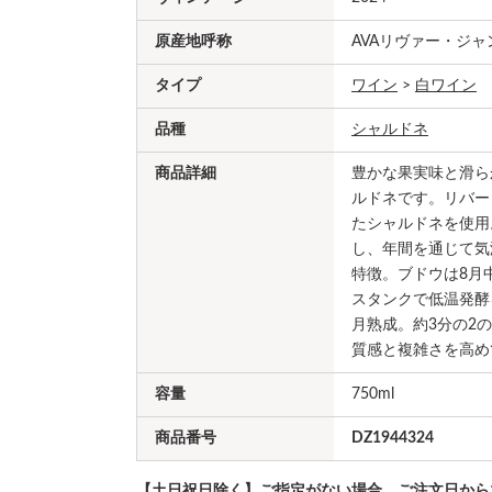
原産地呼称
AVAリヴァー・ジ
タイプ
ワイン
>
白ワイン
品種
シャルドネ
商品詳細
豊かな果実味と滑ら
ルドネです。リバー
たシャルドネを使用
し、年間を通じて気
特徴。ブドウは8月
スタンクで低温発酵
月熟成。約3分の2
質感と複雑さを高め
容量
750ml
商品番号
DZ1944324
【土日祝日除く】ご指定がない場合、ご注文日から