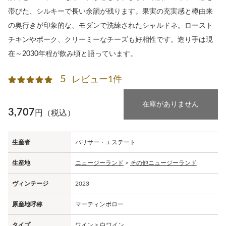
帯びた、シルキーで長い余韻が残ります。果実の充実感と樽由来
の奥行きが印象的な、モダンで洗練されたシャルドネ。ロースト
チキンやポーク、クリーミーなチーズも好相性です。造り手は現
在～2030年程が飲み頃と語っています。
5
レビュー1件
在庫がありません
3,707
円（税込）
生産者
パリサー・エステート
生産地
ニュージーランド
>
その他ニュージーランド
ヴィンテージ
2023
原産地呼称
マーティンボロー
タイプ
ワイン
>
白ワイン