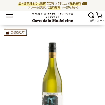
翌々営業日までに出荷
/
2万円
or
6本
以上で
送料無料
スクール受取りで
送料無料
（一部対象外）
お気に入
ワイン通販ならワイン
店舗受取可