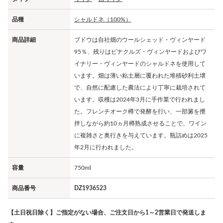
品種
シャルドネ（100%）
商品詳細
ブドウは自社畑のウールシェッド・ヴィンヤード
95％、残りはピナクルズ・ヴィンヤードおよびワ
イナリー・ヴィンヤードのシャルドネを使用して
います。畑は薄い粘土層に覆われた堆積砂利土壌
で、自然に配慮した農法により丁寧に栽培されて
います。収穫は2024年3月に手作業で行われまし
た。フレンチオーク樽で発酵を行い、一部澱を攪
拌しながら約10ヵ月樽熟成させることで、ワイン
に複雑さと奥行きを与えています。瓶詰めは2025
年2月に行われました。
容量
750ml
商品番号
DZ1936523
【土日祝日除く】ご指定がない場合、ご注文日から1～2営業日で発送しま