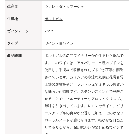
生産者
ヴァレ・ダ・カプーシャ
生産地
ポルトガル
ヴィンテージ
2019
タイプ
ワイン
>
白ワイン
商品詳細
ポルトガルの名門ワイナリーから生まれた逸品で
す。このワインは、アルバリーニョ種のブドウを
使用し、手摘みで収穫されたブドウが丁寧に醸造
されています。ガリシアの冷涼な気候と花崗岩質
土壌の影響を受け、フレッシュでミネラル感豊か
な味わいが特徴です。ステンレスタンクで発酵さ
せることで、フルーティーなアロマとクリスプな
酸味を引き出しています。レモンやライム、グリ
ーンアップルの爽やかな香りに加え、ほのかなフ
ローラルノートが感じられます。軽やかな口当た
りでありながら、深い味わいが楽しめるワインで