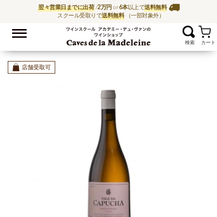
翌々営業日までに出荷
/
2万円
or
6本
以上で
送料無料
スクール受取りで
送料無料
（一部対象外）
お気に入
ワイン通販ならワイン
店舗受取可