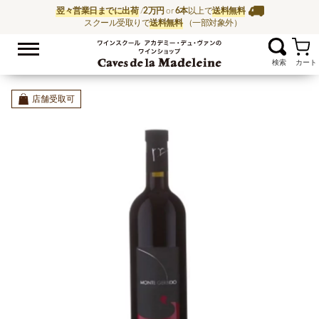
翌々営業日までに出荷
/
2万円
or
6本
以上で
送料無料
スクール受取りで
送料無料
（一部対象外）
お気に入
ワイン通販ならワイン
店舗受取可