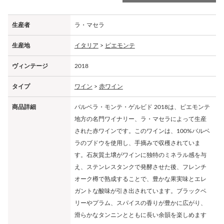
生産者
ラ・マセラ
生産地
イタリア
>
ピエモンテ
ヴィンテージ
2018
タイプ
ワイン
>
赤ワイン
商品詳細
バルベラ・モンテ・ゲルビド 2018は、ピエモンテ
地方の名門ワイナリー、ラ・マセラによって生産
された赤ワインです。このワインは、100%バルベ
ラのブドウを使用し、手摘みで収穫されていま
す。石灰質土壌がワインに独特のミネラル感を与
え、ステンレスタンクで発酵させた後、フレンチ
オーク樽で熟成することで、豊かな果実味とエレ
ガントな酸味が引き出されています。ブラックベ
リーやプラム、スパイスの香りが豊かに広がり、
滑らかなタンニンとともに長い余韻を楽しめます​