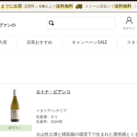
日までに出荷
送料無料
送料無料
/
2万円
or
6本
以上で
スクール受取りで
（
インショップ カーヴ・ド・ラ・マドレーヌ
ヴァンの
ログイン
入荷
店長おすすめ
キャンペーンSALE
スタ
エトナ・ビアンコ
イタリア/シチリア
生産者:
ネリ
生産年:
2024年
白ワイン
火山性土壌と標高畑の環境下で生まれた透明感とミネ