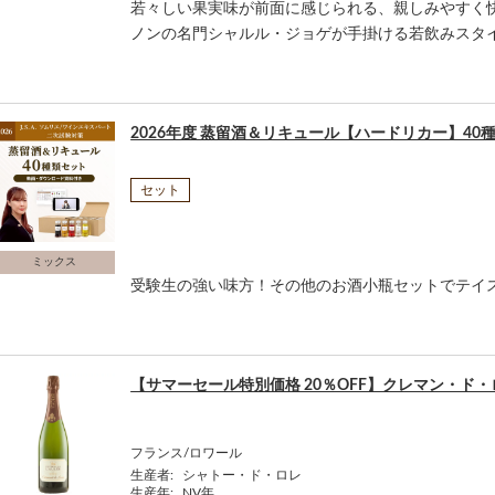
若々しい果実味が前面に感じられる、親しみやすく
ノンの名門シャルル・ジョゲが手掛ける若飲みスタイル
2026年度 蒸留酒＆リキュール【ハードリカー】40
セット
ミックス
受験生の強い味方！その他のお酒小瓶セットでテイ
【サマーセール特別価格 20％OFF】クレマン・ド・
フランス/ロワール
生産者:
シャトー・ド・ロレ
生産年:
NV年