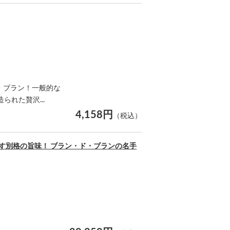
・ブラン！一般的な
れた贅沢...
4,158円
（税込）
出す別格の旨味！ ブラン・ド・ブランの名手