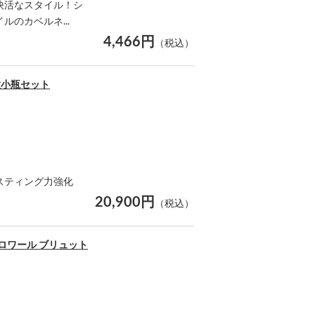
快活なスタイル！シ
のカベルネ...
4,466円
（税込）
種小瓶セット
スティング力強化
20,900円
（税込）
ロワール ブリュット