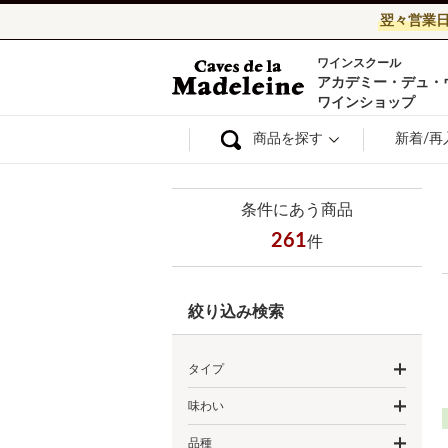
翌々営業
ワインスクール
ワイン通販ならワ
アカデミー・デュ・
ワインショップ
商品を探す
新着/再
条件にあう商品
261
件
絞り込み検索
タイプ
味わい
品種