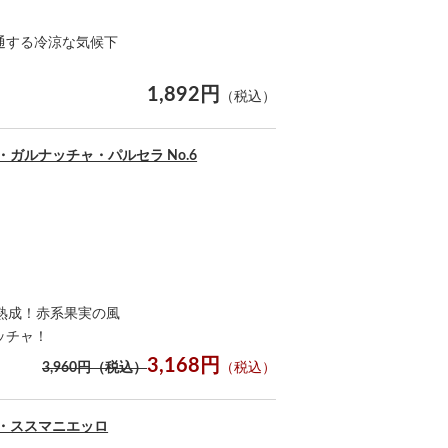
通する冷涼な気候下
1,892円
（税込）
・ガルナッチャ・パルセラ No.6
熟成！赤系果実の風
ッチャ！
3,168円
3,960円（税込）
（税込）
ィ・ススマニエッロ