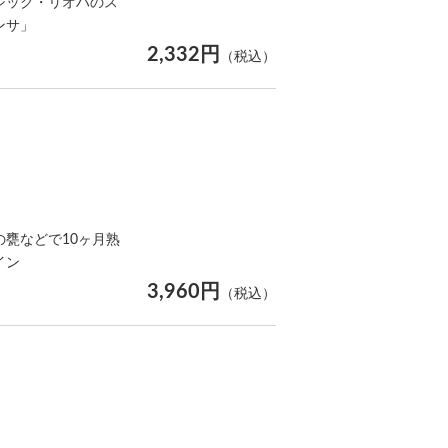
シック・リオハのス
ンサ」
2,332円
（税込）
甕などで10ヶ月熟
イン
3,960円
（税込）