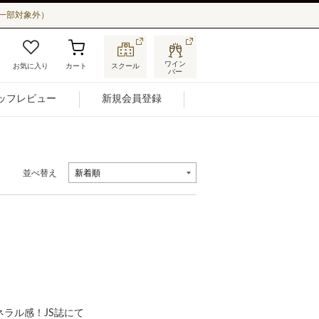
一部対象外）
ワイン
お気に入り
カート
スクール
バー
ッフレビュー
新規会員登録
並べ替え
ラル感！JS誌にて