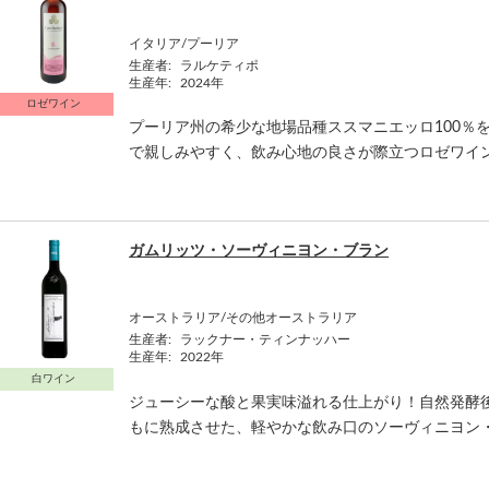
イタリア/プーリア
生産者:
ラルケティポ
生産年:
2024年
ロゼワイン
プーリア州の希少な地場品種ススマニエッロ100％
で親しみやすく、飲み心地の良さが際立つロゼワイ
ガムリッツ・ソーヴィニヨン・ブラン
オーストラリア/その他オーストラリア
生産者:
ラックナー・ティンナッハー
生産年:
2022年
白ワイン
ジューシーな酸と果実味溢れる仕上がり！自然発酵
もに熟成させた、軽やかな飲み口のソーヴィニヨン