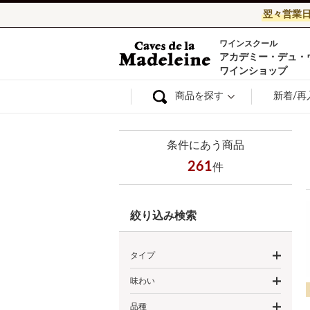
翌々営業
ワインスクール
ワイン通販ならワ
アカデミー・デュ・
ワインショップ
商品を探す
新着/再
条件にあう商品
261
件
絞り込み検索
タイプ
味わい
品種