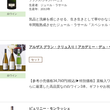
フランス/シャンパーニュ
生産者:
ジュール・ラサール
生産年:
2013年
白ワイン
気品と洗練を感じさせる、生き生きとして華やかなシ
年間瓶熟成させたジュール・ラサール『スペシャル・ク
アルザス グラン・クリュ入り！アカデミー・デュ・
セット
白ワイン
【参考小売価格34,760円(税込)▶特別価格】直輸
らに厳選した高品質なの白ワイン3本。ギフトやお祝いに
ピュリニー・モンラッシェ