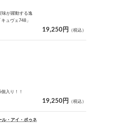
実味が躍動する逸
キュヴェ748」
19,250円
（税込）
6個入り！！
19,250円
（税込）
ール・アイ・ポゥネ