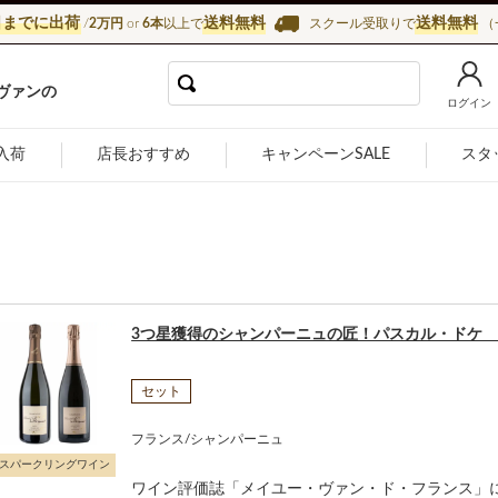
日までに出荷
送料無料
送料無料
/
2万円
or
6本
以上で
スクール受取りで
（
インショップ カーヴ・ド・ラ・マドレーヌ
ヴァンの
ログイン
入荷
店長おすすめ
キャンペーンSALE
スタ
3つ星獲得のシャンパーニュの匠！パスカル・ドケ 
セット
フランス/シャンパーニュ
スパークリングワイン
ワイン評価誌「メイユー・ヴァン・ド・フランス」