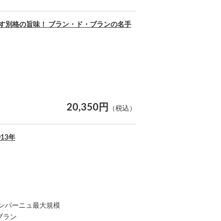
出す別格の旨味！ ブラン・ド・ブランの名手
20,350円
（税込）
13年
ャンパーニュ最大規模
ブラン