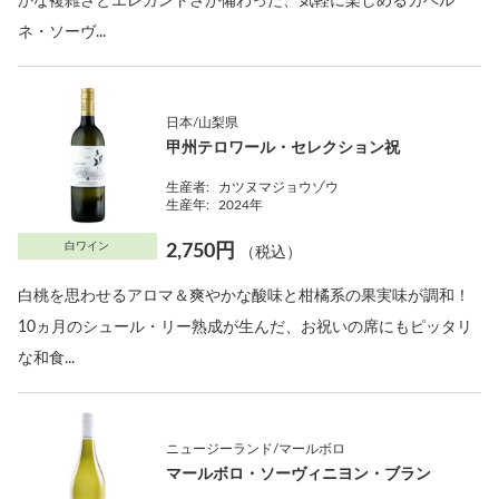
かな複雑さとエレガントさが備わった、気軽に楽しめるカベル
ネ・ソーヴ...
日本/山梨県
甲州テロワール・セレクション祝
生産者:
カツヌマジョウゾウ
生産年:
2024年
白ワイン
2,750円
（税込）
白桃を思わせるアロマ＆爽やかな酸味と柑橘系の果実味が調和！
10ヵ月のシュール・リー熟成が生んだ、お祝いの席にもピッタリ
な和食...
ニュージーランド/マールボロ
マールボロ・ソーヴィニヨン・ブラン