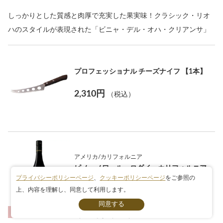
しっかりとした質感と肉厚で充実した果実味！クラシック・リオ
ハのスタイルが表現された「ビニャ・デル・オハ・クリアンサ」
プロフェッショナル チーズナイフ 【1本】
2,310円
（税込）
アメリカ/カリフォルニア
ピノ・ノワール・ロダイ・カリフォルニア
プライバシーポリシーページ
、
クッキーポリシーページ
をご参照の
生産者:
マックマニス・ファミリー・ヴィンヤーズ
上、内容を理解し、同意して利用します。
条件検索
生産年:
2024年
赤ワイン
2,233円
（税込）