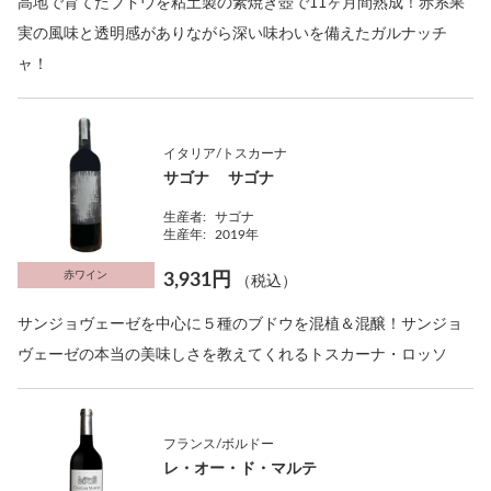
高地で育てたブドウを粘土製の素焼き壺で11ヶ月間熟成！赤系果
実の風味と透明感がありながら深い味わいを備えたガルナッチ
ャ！
イタリア/トスカーナ
サゴナ サゴナ
生産者:
サゴナ
生産年:
2019年
赤ワイン
3,931円
（税込）
サンジョヴェーゼを中心に５種のブドウを混植＆混醸！サンジョ
ヴェーゼの本当の美味しさを教えてくれるトスカーナ・ロッソ
フランス/ボルドー
レ・オー・ド・マルテ