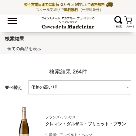
翌々営業日までに出荷
/
2万円
or
6本
以上で
送料無料
スクール受取りで
送料無料
（一部対象外）
お気に入
ワイン通販ならワイン
検索結果
全ての商品を表示
検索結果
264
件
並べ替え
フランス/アルザス
クレマン・ダルザス・ブリュット・ブラン
生産者:
アルベルト・ヘルツ