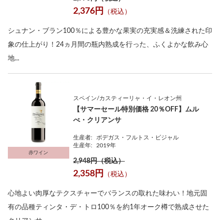
2,376円
（税込）
シュナン・ブラン100％による豊かな果実の充実感＆洗練された印
象の仕上がり！24ヵ月間の瓶内熟成を行った、ふくよかな飲み心
地...
スペイン/カスティーリャ・イ・レオン州
【サマーセール特別価格 20％OFF】ムル
べ・クリアンサ
生産者:
ボデガス・フルトス・ビジャル
生産年:
2019年
赤ワイン
2,948円（税込）
2,358円
（税込）
心地よい肉厚なテクスチャーでバランスの取れた味わい！地元固
有の品種ティンタ・デ・トロ100％を約1年オーク樽で熟成させた