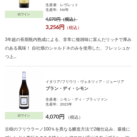
生産者:
レヴレット
生産年:
NV年
白ワイン
4,070円（税込）
3,256円
（税込）
3年超の長期瓶内熟成による、非常に複雑味に富んだリッチで厚み
のある風味！ 自社畑のシャルドネのみを使用した、フレッシュか
つ上...
イタリア/フリウリ・ヴェネツィア・ジューリア
ブラン・ディ・シモン
生産者:
シモン・ディ・ブラッツァン
生産年:
2023年
白ワイン
4,070円
（税込）
古樹のフリウラーノ100％を異なる醸造方法で2種仕込み、最後に