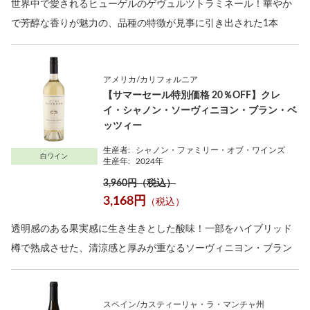
世界中で愛されるヒューゲルのゲヴュルツトラミネール！華やか
で芳醇な香りが魅力の、品種の特徴が見事に引き出された1本
アメリカ/カリフォルニア
【サマーセール特別価格 20％OFF】クレ
イ・シャノン・ソーヴィニヨン・ブラン・ベ
ッツィー
生産者:
シャノン・ファミリー・オブ・ワインズ
白ワイン
生産年:
2024年
3,960円（税込）
3,168円
（税込）
透明感のある果実感に生き生きとした酸味！一部をハイブリッド
樽で熟成させた、清涼感と厚みが重なるソーヴィニヨン・ブラン
スペイン/カスティーリャ・ラ・マンチャ州