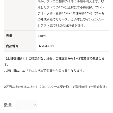
壌が、ブドウに独特のミネラル感を与えます。収
穫したブドウの15%は全房にて小樽発酵。フレン
チオーク樽（新樽15%＋1年使用樽25%）で8ヶ月
の熟成を経てリリース。この年はワインエンスー
ジアスト誌で91点の好評価を獲得。
容量
750ml
商品番号
DZ2033021
【土日祝日除く】ご指定がない場合、ご注文日から1～2営業日で発送しま
す。
お届け日は、エリアにより出荷翌日から翌々日となります。
2万円以上or６本以上もしくは、スクール受け取りで送料無料（一部対象外）
数量：