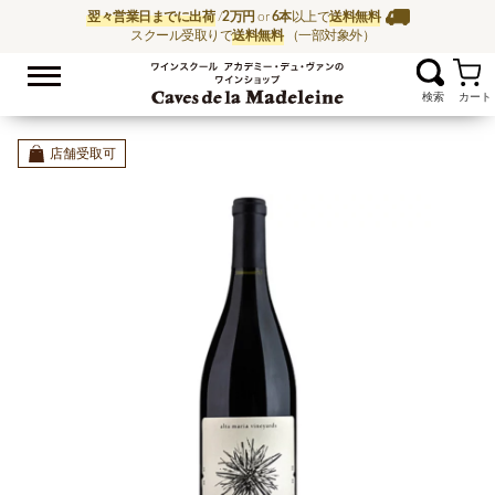
翌々営業日までに出荷
/
2万円
or
6本
以上で
送料無料
スクール受取りで
送料無料
（一部対象外）
お気に入
ワイン通販ならワイン
店舗受取可