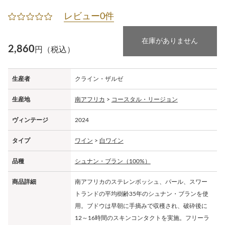
レビュー0件
在庫がありません
2,860
円（税込）
生産者
クライン・ザルゼ
生産地
南アフリカ
>
コースタル・リージョン
ヴィンテージ
2024
タイプ
ワイン
>
白ワイン
品種
シュナン・ブラン（100%）
商品詳細
南アフリカのステレンボッシュ、パール、スワー
トランドの平均樹齢35年のシュナン・ブランを使
用。ブドウは早朝に手摘みで収穫され、破砕後に
12～16時間のスキンコンタクトを実施。フリーラ