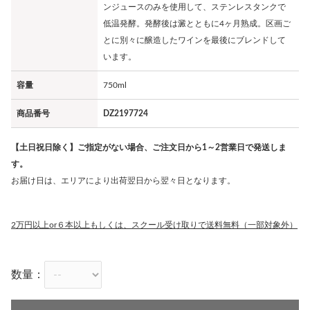
ンジュースのみを使用して、ステンレスタンクで
低温発酵。発酵後は澱とともに4ヶ月熟成。区画ご
とに別々に醸造したワインを最後にブレンドして
います。
容量
750ml
商品番号
DZ2197724
【土日祝日除く】ご指定がない場合、ご注文日から1～2営業日で発送しま
す。
お届け日は、エリアにより出荷翌日から翌々日となります。
2万円以上or６本以上もしくは、スクール受け取りで送料無料（一部対象外）
数量：