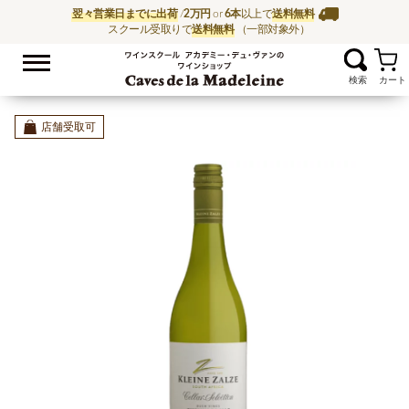
翌々営業日までに出荷
/
2万円
or
6本
以上で
送料無料
スクール受取りで
送料無料
（一部対象外）
お気に入
ワイン通販ならワイン
店舗受取可