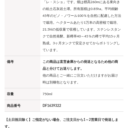
「レ・スショ」です。畑は標高260mにある東向き
の粘土石灰岩土壌。所有面積は0.85ha。平均樹齢
45年のピノ・ノワール100％を自然に配慮した方法
で栽培。ヘクタールあたり1万本の高密植で栽培、
21.5hlの低収量で収穫しています。ステンレスタン
クで自然発酵。新樽率40～45％の樽で平均15ヶ月
熟成。3ヶ月タンクで安定させてからボトリングし
ています。
備考
この商品は直営倉庫からの発送となるため他の商
品と分けてお送りします。
他の商品とご一緒にご注文いただけますがお届け
時は別梱包となります。
容量
750ml
商品番号
DF1639322
【土日祝日除く】ご指定がない場合、ご注文日から1～2営業日で発送しま
す。