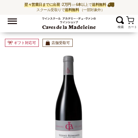
翌々営業日までに出荷
/
2万円
or
6本
以上で
送料無料
スクール受取りで
送料無料
（一部対象外）
お気に入
ワイン通販ならワイン
ギフト対応可
店舗受取可