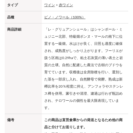
タイプ
ワイン
>
赤ワイン
品種
ピノ・ノワール（100%）
商品詳細
「レ・グリュアンシェール」はシャンボール・ミ
ュジニー北部、特級畑ボンヌ・マールの南下に位
置する一級畑。水はけが良く、日照も適度に確保
され、成熟度がしっかり上がります。フーリエが
扱う区画は0.29haで、粘土石灰質の薄い表土と岩
質の土壌。自然に配慮した農法で古樹のブドウを
育てています。収穫後は全房除梗を行い、選別し
た茎を一部戻し入れ、自然酵母で発酵。熟成は新
樽比率を20％程度に抑え、アンフォラやステンレ
ス樽を併用。澱引きや清澄、濾過は行わず瓶詰め
され、テロワールの個性を最大限表現していま
す。
備考
この商品は直営倉庫からの発送となるため他の商
品と分けてお送りします。