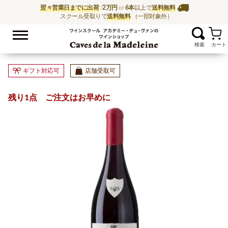
翌々営業日までに出荷
/
2万円
or
6本
以上で
送料無料
スクール受取りで
送料無料
（一部対象外）
お気に入
ワイン通販ならワイン
ギフト対応可
店舗受取可
残り1点 ご注文はお早めに