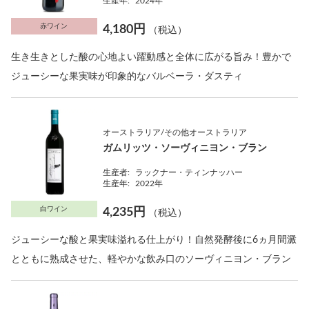
生産年:
2024年
赤ワイン
4,180円
（税込）
生き生きとした酸の心地よい躍動感と全体に広がる旨み！豊かで
ジューシーな果実味が印象的なバルベーラ・ダスティ
オーストラリア/その他オーストラリア
ガムリッツ・ソーヴィニヨン・ブラン
生産者:
ラックナー・ティンナッハー
生産年:
2022年
白ワイン
4,235円
（税込）
ジューシーな酸と果実味溢れる仕上がり！自然発酵後に6ヵ月間澱
とともに熟成させた、軽やかな飲み口のソーヴィニヨン・ブラン