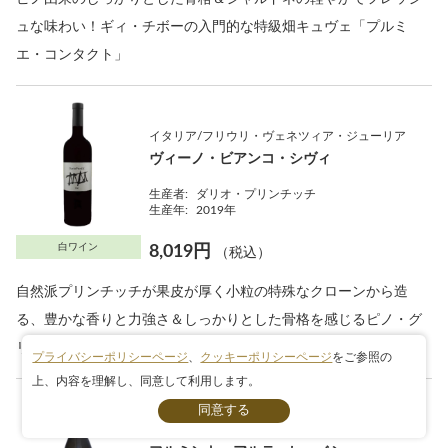
ュな味わい！ギィ・チボーの入門的な特級畑キュヴェ「プルミ
エ・コンタクト」
イタリア/フリウリ・ヴェネツィア・ジューリア
ヴィーノ・ビアンコ・シヴィ
生産者:
ダリオ・プリンチッチ
生産年:
2019年
白ワイン
8,019円
（税込）
自然派プリンチッチが果皮が厚く小粒の特殊なクローンから造
る、豊かな香りと力強さ＆しっかりとした骨格を感じるピノ・グ
リージョ
プライバシーポリシーページ
、
クッキーポリシーページ
をご参照の
上、内容を理解し、同意して利用します。
条件検索
オーストリア/ブルゲンラント州