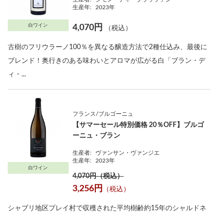
生産年:
2023年
白ワイン
4,070円
（税込）
古樹のフリウラーノ100％を異なる醸造方法で2種仕込み、最後に
ブレンド！奥行きのある味わいとアロマが広がる白「ブラン・デ
ィ・...
フランス/ブルゴーニュ
【サマーセール特別価格 20％OFF】ブルゴ
ーニュ・ブラン
生産者:
ヴァンサン・ヴァンジエ
生産年:
2023年
白ワイン
4,070円（税込）
3,256円
（税込）
シャブリ地区プレイ村で収穫された平均樹齢約15年のシャルドネ