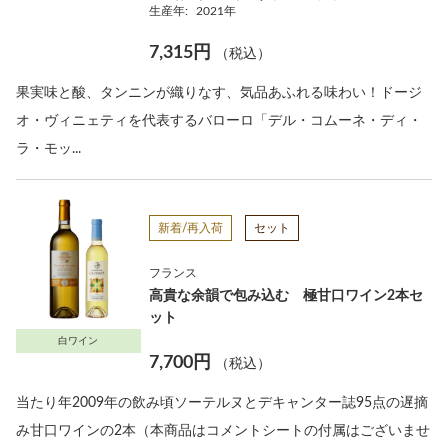
生産年:
2021年
7,315円
（税込）
果実味と酸、タンニンが織りなす、気品あふれる味わい！ドージ
オ・ヴィニェティを代表するバローロ「デル・コムーネ・ディ・
ラ・モッ...
新着/再入荷
セット
フランス
高貴な余韻で包み込む 極甘口ワイン2本セ
ット
白ワイン
7,700円
（税込）
当たり年2009年の飲み頃ソーテルヌとデキャンター誌95点の遅摘
み甘口ワインの2本（本商品はコメントシートの付属はございませ