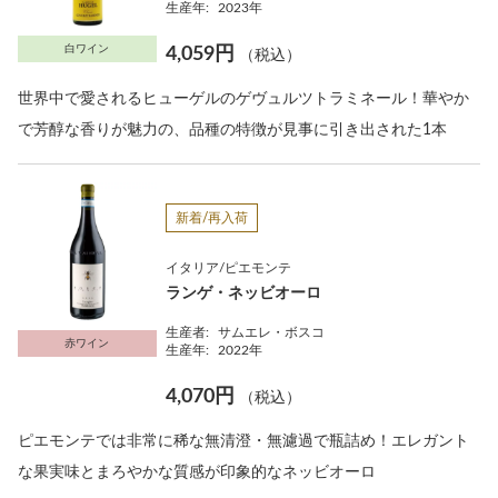
生産年:
2023年
白ワイン
4,059円
（税込）
世界中で愛されるヒューゲルのゲヴュルツトラミネール！華やか
で芳醇な香りが魅力の、品種の特徴が見事に引き出された1本
新着/再入荷
イタリア/ピエモンテ
ランゲ・ネッビオーロ
生産者:
サムエレ・ボスコ
赤ワイン
生産年:
2022年
4,070円
（税込）
ピエモンテでは非常に稀な無清澄・無濾過で瓶詰め！エレガント
な果実味とまろやかな質感が印象的なネッビオーロ