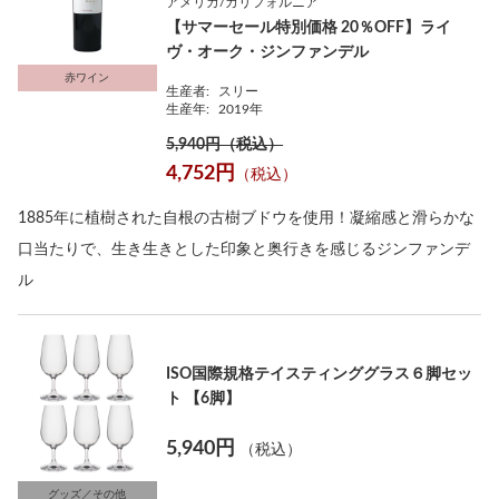
アメリカ/カリフォルニア
【サマーセール特別価格 20％OFF】ライ
ヴ・オーク・ジンファンデル
赤ワイン
生産者:
スリー
生産年:
2019年
5,940円（税込）
4,752円
（税込）
1885年に植樹された自根の古樹ブドウを使用！凝縮感と滑らかな
口当たりで、生き生きとした印象と奥行きを感じるジンファンデ
ル
ISO国際規格テイスティンググラス６脚セッ
ト 【6脚】
5,940円
（税込）
グッズ／その他