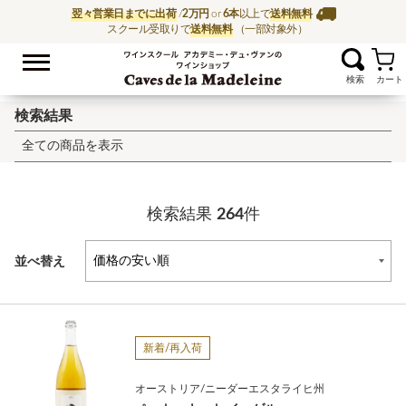
翌々営業日までに出荷
/
2万円
or
6本
以上で
送料無料
スクール受取りで
送料無料
（一部対象外）
お気に入
ワイン通販ならワイン
検索結果
全ての商品を表示
検索結果
264
件
並べ替え
新着/再入荷
オーストリア/ニーダーエスタライヒ州