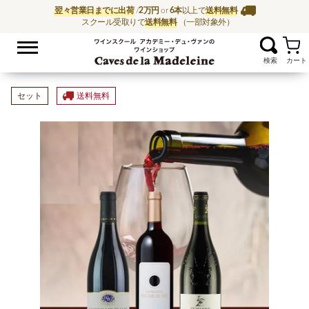
翌々営業日までに出荷
/
2万円
or
6本
以上で
送料無料
スクール受取りで
送料無料
（一部対象外）
お気に入
ワイン通販ならワイン
セット
送料無料