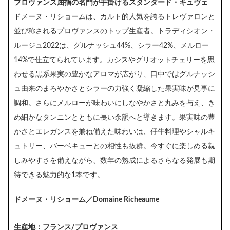
プロヴァンス屈指の名門が手掛けるスタンダード・キュヴェ
ドメーヌ・リショームは、カルト的人気を誇るトレヴァロンと
並び称されるプロヴァンスのトップ生産者。トラディシオン・
ルージュ2022は、グルナッシュ44%、シラー42%、メルロー
14%で仕立てられています。カシスやグリオットチェリーを思
わせる黒系果実の豊かなアロマが広がり、口中ではグルナッシ
ュ由来のまろやかさとシラーの力強く凝縮した果実味が見事に
調和。さらにメルローが味わいにしなやかさと丸みを与え、き
め細かなタンニンとともに長い余韻へと導きます。果実味の豊
かさとエレガンスを兼ね備えた味わいは、仔牛料理やシャルキ
ュトリー、バーベキューとの相性も抜群。今すぐに楽しめる親
しみやすさを備えながら、数年の熟成によるさらなる発展も期
待できる魅力的な1本です。
ドメーヌ・リショーム／Domaine Richeaume
生産地：フランス/プロヴァンス