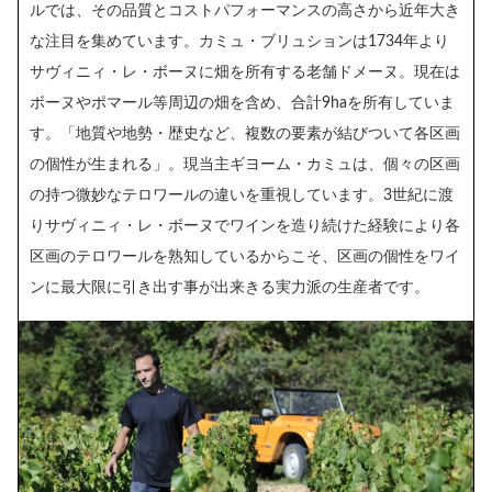
ルでは、その品質とコストパフォーマンスの高さから近年大き
な注目を集めています。カミュ・ブリュションは1734年より
サヴィニィ・レ・ボーヌに畑を所有する老舗ドメーヌ。現在は
ボーヌやポマール等周辺の畑を含め、合計9haを所有していま
す。「地質や地勢・歴史など、複数の要素が結びついて各区画
の個性が生まれる」。現当主ギヨーム・カミュは、個々の区画
の持つ微妙なテロワールの違いを重視しています。3世紀に渡
りサヴィニィ・レ・ボーヌでワインを造り続けた経験により各
区画のテロワールを熟知しているからこそ、区画の個性をワイ
ンに最大限に引き出す事が出来きる実力派の生産者です。