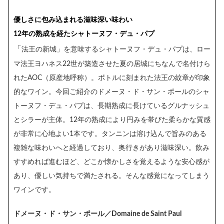
優しさに包み込まれる滋味深い味わい
12年の熟成を経たシャトーヌフ・デュ・パプ
「
法王の新城」を意味するシャトーヌフ・デュ・パプは、ロー
マ法王ヨハネス22世が築造させた夏の居城にちなんで名付けら
れたAOC（原産地呼称）。ボトルに刻まれた法王の紋章が印象
的なワイン。今回ご紹介のドメーヌ・ド・サン・ポールのシャ
トーヌフ・デュ・パプは、長期熟成に長けているグルナッシュ
とシラーが主体。12年の熟成により円みを帯びた柔らかな質感
が非常に心地よい1本です。タンニンは溶け込んで旨みのある
複雑な味わいへと経過しており、奥行きがあり滋味深い。飲み
すすめれば進むほど、どこか懐かしさを覚えるような安心感が
あり、優しい気持ちで満たされる。そんな感覚になってしまう
ワインです。
ドメーヌ・ド・サン・ポール／Domaine de Saint Paul