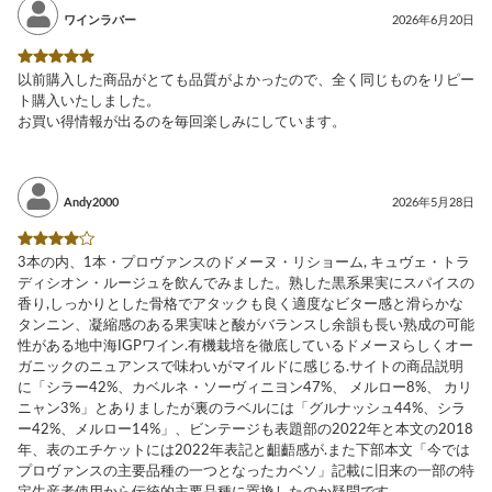
ワインラバー
2026年6月20日
以前購入した商品がとても品質がよかったので、全く同じものをリピー
ト購入いたしました。
お買い得情報が出るのを毎回楽しみにしています。
Andy2000
2026年5月28日
3本の内、1本・プロヴァンスのドメーヌ・リショーム, キュヴェ・トラ
ディシオン・ルージュを飲んでみました。熟した黒系果実にスパイスの
香り,しっかりとした骨格でアタックも良く適度なビター感と滑らかな
タンニン、凝縮感のある果実味と酸がバランスし余韻も長い熟成の可能
性がある地中海IGPワイン.有機栽培を徹底しているドメーヌらしくオー
ガニックのニュアンスで味わいがマイルドに感じる.サイトの商品説明
に「シラー42%、カベルネ・ソーヴィニヨン47%、 メルロー8%、 カリ
ニャン3%」とありましたが裏のラベルには「グルナッシュ44%、シラ
ー42%、メルロー14%」、ビンテージも表題部の2022年と本文の2018
年、表のエチケットには2022年表記と齟齬感が.また下部本文「今では
プロヴァンスの主要品種の一つとなったカベソ」記載に旧来の一部の特