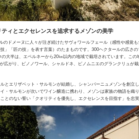
リティとエクセレンスを追求するメゾンの美学
ールのドメーヌに人々が注ぎ続けたサヴォワールフェール（感性や感覚
技」「匠の技」を表す言葉）のたまものです。300ヘクタールの広さの
ウの大半は、エペルネーから20㎞以内の地域で栽培されています。この地
ールが広がり、ピノノワール、シャルドネ、ピノムニエのグランクリュが
ルとエリザベット・サルモンが結婚し、シャンパーニュメゾンを創立した
イ・サルモンが次いでワイン醸造に携わり、メゾンは家族の物語を織り
ることのない誓い「クオリティを優先し、エクセレンスを目指す」を忠