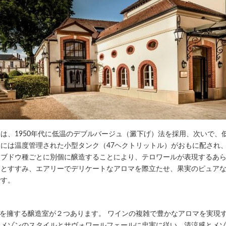
は、1950年代に低温のデブルバージュ（澱下げ）法を採用、次いで、
には温度管理された小型タンク（47ヘクトリットル）がおもに配され
、ブドウ種ごとに別個に醸造することにより、テロワールが表現するあ
りとすすみ、エアリーでデリケートなアロマを際立たせ、果実のピュア
です。
大樽を擁する醸造室が２つあります。 ワインの複雑で豊かなアロマを実現
。メゾンのスタイルとサヴォワールフェールに忠実に従い、清涼感とメ