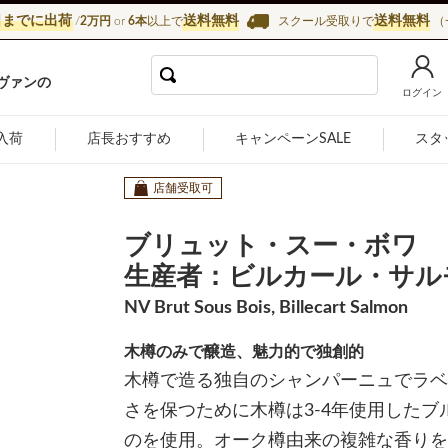
日までに出荷
送料無料
送料無料
/
2万円
or
6本
以上で
スクール受取りで
（
インショップ カーヴ・ド・ラ・マドレーヌ
ヴァンの
ログイン
入荷
店長おすすめ
キャンペーンSALE
スタ
店舗受取可
ブリュット・スー・ボワ
生産者：ビルカール・サル
NV Brut Sous Bois, Billecart Salmon
木樽のみで醸造、魅力的で独創的
木樽で造る独自のシャンパーニュでラベ
さを保つために木樽は3-4年使用した
のを使用。オーク樽由来の複雑な香りを