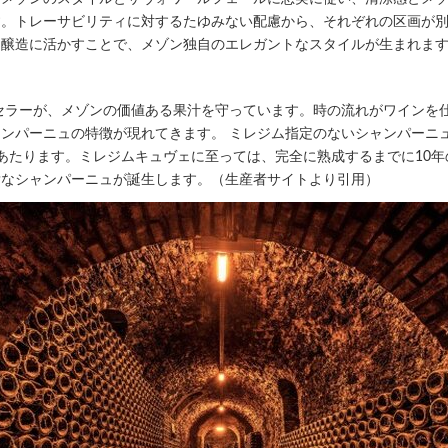
す。トレーサビリティに対するたゆみない配慮から、それぞれの区画が
ク醸造に活かすことで、メゾン独自のエレガントなスタイルが生まれま
然セラーが、メゾンの価値ある果汁を守っています。時の流れがワインを
ンパーニュの特徴が現れてきます。 ミレジム指定のないシャンパーニュは
あたります。ミレジムキュヴェに至っては、完全に熟成するまでに10
貴なシャンパーニュが誕生します。（生産者サイトより引用）