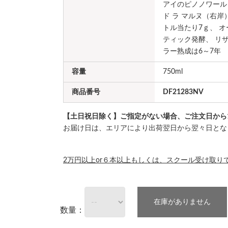
アイのピノノワール
ド ラ マルヌ（右岸
トル当たり7ｇ、 
ティック発酵、 リザ
ラー熟成は6～7年
容量
750ml
商品番号
DF21283NV
【土日祝日除く】ご指定がない場合、ご注文日から
お届け日は、エリアにより出荷翌日から翌々日とな
2万円以上or６本以上もしくは、スクール受け取り
在庫がありません
数量：