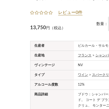
レビュー0件
数量：
13,750
円（税込）
生産者
ビルカール・サルモ
生産地
フランス
>
シャンパ
ヴィンテージ
NV
タイプ
ワイン
>
スパークリ
アルコール度数
12%
商品詳細
ブドウ：シャンパー
ド。 コート デ ブ
クリュ、 モンターニ