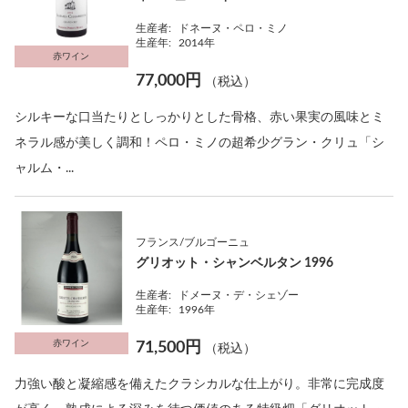
生産者:
ドネーヌ・ペロ・ミノ
生産年:
2014年
赤ワイン
77,000円
（税込）
シルキーな口当たりとしっかりとした骨格、赤い果実の風味とミ
ネラル感が美しく調和！ペロ・ミノの超希少グラン・クリュ「シ
ャルム・...
フランス/ブルゴーニュ
グリオット・シャンベルタン 1996
生産者:
ドメーヌ・デ・シェゾー
生産年:
1996年
赤ワイン
71,500円
（税込）
力強い酸と凝縮感を備えたクラシカルな仕上がり。非常に完成度