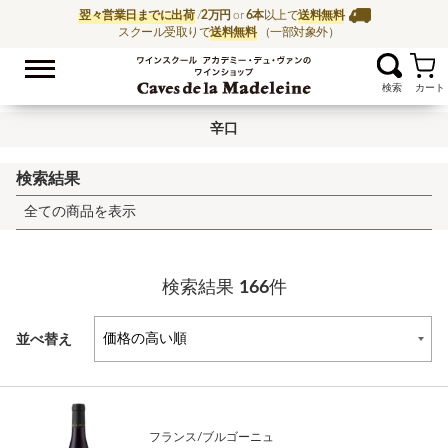
翌々営業日までに出荷
/
2万円
or
6本
以上で
送料無料
スクール受取りで
送料無料
（一部対象外）
お気に入
ワイン通販ならワイン
辛口
検索結果
全ての商品を表示
検索結果
166
件
並べ替え
フランス/ブルゴーニュ