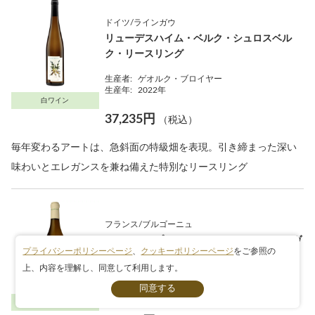
ドイツ/ラインガウ
リューデスハイム・ベルク・シュロスベル
ク・リースリング
生産者:
ゲオルク・ブロイヤー
生産年:
2022年
白ワイン
37,235円
（税込）
毎年変わるアートは、急斜面の特級畑を表現。引き締まった深い
味わいとエレガンスを兼ね備えた特別なリースリング
フランス/ブルゴーニュ
ムルソー・プルミエ・クリュ・レ・ジュヌヴ
プライバシーポリシーページ
、
クッキーポリシーページ
をご参照の
リエール
上、内容を理解し、同意して利用します。
条件検索
生産者:
ドメーヌ・レミ・ジョバール
生産年:
2020年
白ワイン