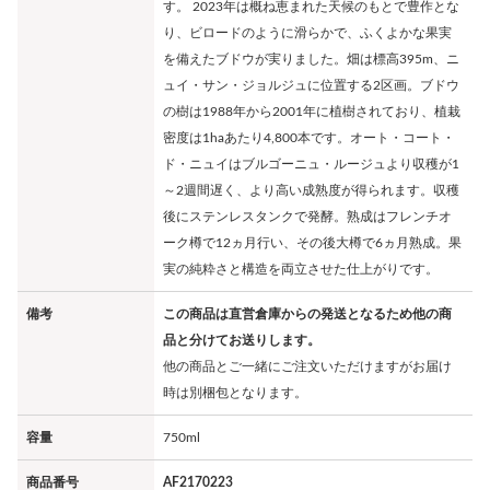
す。 2023年は概ね恵まれた天候のもとで豊作とな
り、ビロードのように滑らかで、ふくよかな果実
を備えたブドウが実りました。畑は標高395m、ニ
ュイ・サン・ジョルジュに位置する2区画。ブドウ
の樹は1988年から2001年に植樹されており、植栽
密度は1haあたり4,800本です。オート・コート・
ド・ニュイはブルゴーニュ・ルージュより収穫が1
～2週間遅く、より高い成熟度が得られます。収穫
後にステンレスタンクで発酵。熟成はフレンチオ
ーク樽で12ヵ月行い、その後大樽で6ヵ月熟成。果
実の純粋さと構造を両立させた仕上がりです。
備考
この商品は直営倉庫からの発送となるため他の商
品と分けてお送りします。
他の商品とご一緒にご注文いただけますがお届け
時は別梱包となります。
容量
750ml
商品番号
AF2170223