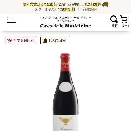
翌々営業日までに出荷
/
2万円
or
6本
以上で
送料無料
スクール受取りで
送料無料
（一部対象外）
お気に入
ワイン通販ならワイン
ギフト対応可
店舗受取可