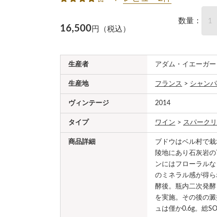
数量：
16,500
円（税込）
生産者
アダム・イエーガー
生産地
フランス
>
シャンパ
ヴィンテージ
2014
タイプ
ワイン
>
スパークリ
商品詳細
ブドウはベル村で栽
陵地にあり石灰岩の
ンにはフローラルな
のミネラル感が得ら
酵後。瓶内二次発酵
を実施。その後の澱
ュは僅か0.6g。総S