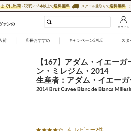
日までに出荷
送料無料
送料無料
/
2万円
or
6本
以上で
スクール受取りで
（
インショップ カーヴ・ド・ラ・マドレーヌ
ヴァンの
ログイン
入荷
店長おすすめ
キャンペーンSALE
スタ
【167】アダム・イエー
ン・ミレジム・2014
生産者：アダム・イエーガ
2014 Brut Cuvee Blanc de Blancs Milles
4
レビュー2件