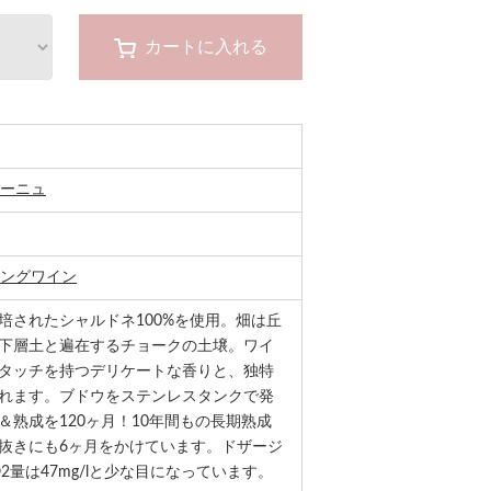
カートに入れる
ーニュ
ングワイン
培されたシャルドネ100%を使用。畑は丘
下層土と遍在するチョークの土壌。ワイ
タッチを持つデリケートな香りと、独特
れます。ブドウをステンレスタンクで発
＆熟成を120ヶ月！10年間もの長期熟成
抜きにも6ヶ月をかけています。ドザージ
O2量は47mg/lと少な目になっています。