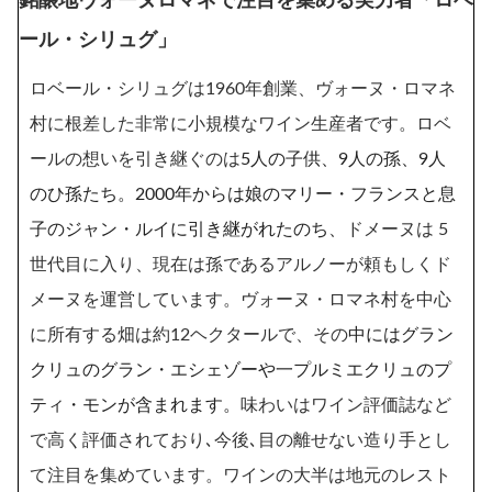
銘醸地ヴォーヌロマネで注目を集める実力者「ロベ
ール・シリュグ」
ロベール・シリュグは1960年創業、ヴォーヌ・ロマネ
村に根差した非常に小規模なワイン生産者です。ロベ
ールの想いを引き継ぐのは
5人の子供、9人の孫、9人
のひ孫たち。2000年からは娘のマリー・フランスと息
子のジャン・ルイに引き継がれたのち、
ドメーヌは 5
世代目に入り、現在は孫であるアルノーが頼もしくド
メーヌを運営しています。ヴォーヌ・ロマネ村を中心
に所有する畑は約12ヘクタールで、その
中にはグラン
クリュのグラン・エシェゾーや一プルミエクリュのプ
ティ・モンが含まれます。
味わいはワイン評価誌など
で高く評価されており､今後､目の離せない造り手とし
て注目を集めています。ワインの大半は地元のレスト