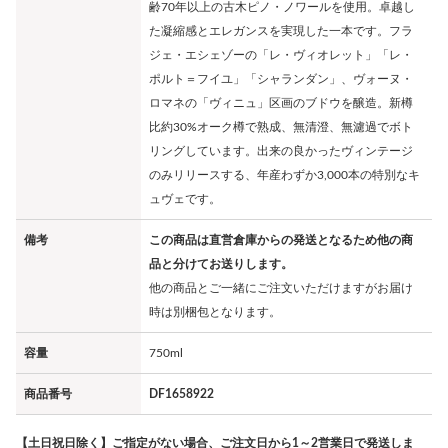
齢70年以上の古木ピノ・ノワールを使用。卓越し
た凝縮感とエレガンスを実現した一本です。フラ
ジェ・エシェゾーの「レ・ヴィオレット」「レ・
ポルト＝フイユ」「シャランダン」、ヴォーヌ・
ロマネの「ヴィニュ」区画のブドウを醸造。新樽
比約30%オーク樽で熟成、無清澄、無濾過でボト
リングしています。出来の良かったヴィンテージ
のみリリースする、年産わずか3,000本の特別なキ
ュヴェです。
備考
この商品は直営倉庫からの発送となるため他の商
品と分けてお送りします。
他の商品とご一緒にご注文いただけますがお届け
時は別梱包となります。
容量
750ml
商品番号
DF1658922
【土日祝日除く】ご指定がない場合、ご注文日から1～2営業日で発送しま