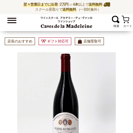
翌々営業日までに出荷
/
2万円
or
6本
以上で
送料無料
スクール受取りで
送料無料
（一部対象外）
お気に入
ワイン通販ならワイン
店長のおすすめ
ギフト対応可
店舗受取可