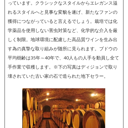
っています。クラシックなスタイルからエレガンス溢
れるスタイルへと見事な変貌を遂げ、新たなファンの
獲得につながっていると言えるでしょう。栽培では化
学薬品を使用しない害虫対策など、化学的な介入を厳
しく制限。地球環境に配慮した高品質ワインを生み出
す為の真摯な取り組みが随所に見られます。ブドウの
平均樹齢は35年～40年で、40人もの人手を動員し全て
手作業で収穫します。※下の写真はディジョンで取り
壊されていた古い家の石で造られた地下セラー。