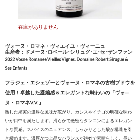
在庫がありません
ヴォーヌ・ロマネ・ヴィエイユ・ヴィーニュ
生産者：ドメーヌ･ロベール･シリュグ･エ･セ･ザンファン
2022 Vosne Romanee Vieilles Vignes, Domaine Robert Sirugue &
Ses Enfants
フラジェ・エシェゾーとヴォーヌ・ロマネの古樹ブドウを
使用！卓越した凝縮感＆エレガントな味わいの「ヴォ―
ヌ・ロマネV.V.」
熟した果実の濃厚な風味が広がり、カシスやイチゴの明確な味わ
いが口中を満たします。滑らかで緻密なタンニンによるエレガン
トな質感。スパイスのニュアンス、しっかりとした酸が構造を引
き締めます。濃厚かつ上品なバランスが絶妙で素晴らしく、長い