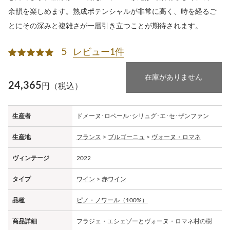
余韻を楽しめます。熟成ポテンシャルが非常に高く、時を経るご
とにその深みと複雑さが一層引き立つことが期待されます。
5
レビュー1件
在庫がありません
24,365
円（税込）
生産者
ドメーヌ･ロベール･シリュグ･エ･セ･ザンファン
生産地
フランス
>
ブルゴーニュ
>
ヴォーヌ・ロマネ
ヴィンテージ
2022
タイプ
ワイン
>
赤ワイン
品種
ピノ・ノワール（100%）
商品詳細
フラジェ・エシェゾーとヴォーヌ・ロマネ村の樹