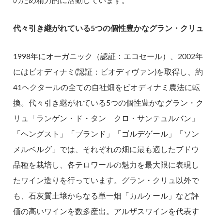
のため精力的に活動しています。
代々引き継がれている5つの個性豊かなグラン・クリュ
1998年にオーガニック（認証：エコセール）、2002年
にはビオディナミ(認証：ビオディヴァン)を取得し、約
41ヘクタールの全ての自社畑をビオディナミ農法に転
換。代々引き継がれている5つの個性豊かなグラン・ク
リュ「ランゲン・ド・タン クロ・サンテュルバン」
「ヘングスト」「ブランド」「ゴルデゲール」「ソン
メルベルグ」では、それぞれの畑に最も適したブドウ
品種を栽培し、各テロワールの魅力を最大限に表現し
たワイン造りを行っています。グラン・クリュ以外で
も、石灰質土壌からなる単一畑「カルケール」など評
価の高いワインを数多産出。アルザスワインを代表す