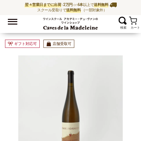
翌々営業日までに出荷
/
2万円
or
6本
以上で
送料無料
スクール受取りで
送料無料
（一部対象外）
お気に入
ワイン通販ならワイン
ギフト対応可
店舗受取可