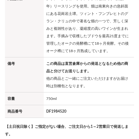
年）リースリングを使用。畑は南東向きの急斜面
にある花崗岩土壌。ツィント・フンブレヒトのグ
ラン・クリュの中で著名な畑の一つで、芳しく深
みと複雑性があり、凝縮度の高いワインが生まれ
ます。手摘みで収穫したブドウを最高21度までに
管理したオークの発酵槽にて18ヶ月発酵。その後
オーク樽にて18ヶ月熟成しています。
備考
この商品は直営倉庫からの発送となるため他の商
品と分けてお送りします。
他の商品とご一緒にご注文いただけますがお届け
時は別梱包となります。
容量
750ml
商品番号
DF1984520
【土日祝日除く】ご指定がない場合、ご注文日から1～2営業日で発送しま
す。