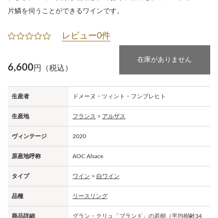
片鱗を伺うことができるワインです。
レビュー0件
在庫がありません
6,600
円（税込）
生産者
ドメーヌ・ツィント・フンブレヒト
生産地
フランス
>
アルザス
ヴィンテージ
2020
原産地呼称
AOC Alsace
タイプ
ワイン
>
白ワイン
品種
リースリング
商品詳細
グラン・クリュ「ブランド」の若樹（平均樹齢34