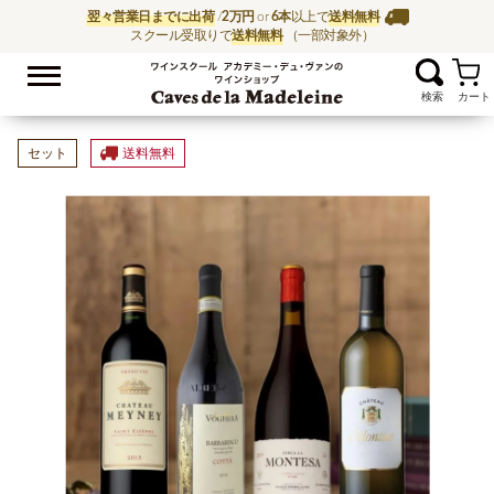
翌々営業日までに出荷
/
2万円
or
6本
以上で
送料無料
スクール受取りで
送料無料
（一部対象外）
お気に入
ワイン通販ならワイン
セット
送料無料