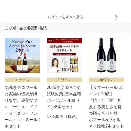
レビューをすべて見る
この商品の関連商品
ミックス
白ワイン
赤ワイン
気高きテロワール
2026年度 JSA二次
【サマーセール ポ
と家族の伝統が織
試験対策_基本品種
イント20倍】
りなす、優美なブ
ハーフボトル白ワ
「陰」と「陽」相
ルゴーニュ ドメ
イン8本セット
反する美しさを持
ーヌ・グロ・フレ
つ隣り合った村
17,600円（税込）
ール・エ・スール2
ポマール&ヴォル
本セット
ネイ比較2本セット