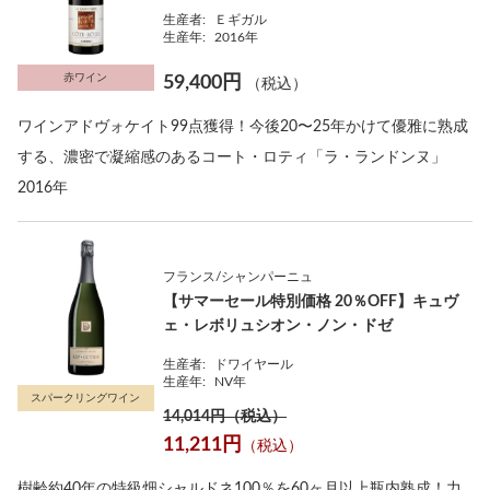
生産者:
Ｅギガル
生産年:
2016年
赤ワイン
59,400円
（税込）
ワインアドヴォケイト99点獲得！今後20〜25年かけて優雅に熟成
する、濃密で凝縮感のあるコート・ロティ「ラ・ランドンヌ」
2016年
フランス/シャンパーニュ
【サマーセール特別価格 20％OFF】キュヴ
ェ・レボリュシオン・ノン・ドゼ
生産者:
ドワイヤール
生産年:
NV年
スパークリングワイン
14,014円（税込）
11,211円
（税込）
樹齢約40年の特級畑シャルドネ100％を60ヶ月以上瓶内熟成！力