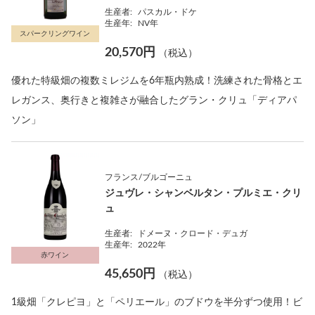
生産者:
パスカル・ドケ
生産年:
NV年
スパークリングワイン
20,570円
（税込）
優れた特級畑の複数ミレジムを6年瓶内熟成！洗練された骨格とエ
レガンス、奥行きと複雑さが融合したグラン・クリュ「ディアパ
ソン」
フランス/ブルゴーニュ
ジュヴレ・シャンベルタン・プルミエ・クリ
ュ
生産者:
ドメーヌ・クロード・デュガ
生産年:
2022年
赤ワイン
45,650円
（税込）
1級畑「クレピヨ」と「ペリエール」のブドウを半分ずつ使用！ビ