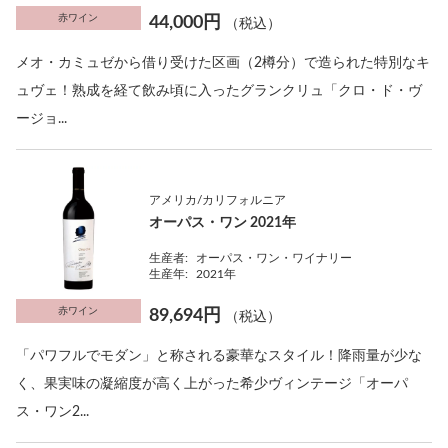
赤ワイン
44,000円
（税込）
メオ・カミュゼから借り受けた区画（2樽分）で造られた特別なキ
ュヴェ！熟成を経て飲み頃に入ったグランクリュ「クロ・ド・ヴ
ージョ...
アメリカ/カリフォルニア
オーパス・ワン 2021年
生産者:
オーパス・ワン・ワイナリー
生産年:
2021年
赤ワイン
89,694円
（税込）
「パワフルでモダン」と称される豪華なスタイル！降雨量が少な
く、果実味の凝縮度が高く上がった希少ヴィンテージ「オーパ
ス・ワン2...