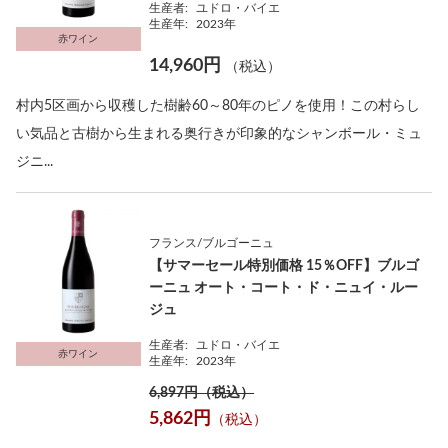
生産者:
ユドロ・バイエ
生産年:
2023年
赤ワイン
14,960円
（税込）
村内5区画から収穫した樹齢60～80年のピノを使用！この村らし
い気品と古樹から生まれる奥行きが印象的なシャンボール・ミュ
ジニ...
フランス/ブルゴーニュ
【サマーセール特別価格 15％OFF】ブルゴ
ーニュ オート・コート・ド・ニュイ・ルー
ジュ
生産者:
ユドロ・バイエ
赤ワイン
生産年:
2023年
6,897円（税込）
5,862円
（税込）