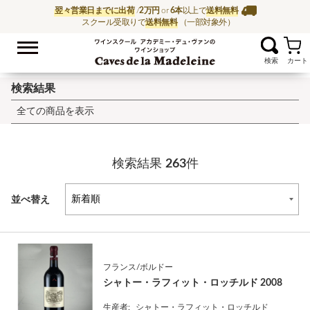
翌々営業日までに出荷
/
2万円
or
6本
以上で
送料無料
スクール受取りで
送料無料
（一部対象外）
お気に入
ワイン通販ならワイン
検索結果
全ての商品を表示
検索結果
263
件
並べ替え
フランス/ボルドー
シャトー・ラフィット・ロッチルド 2008
生産者:
シャトー・ラフィット・ロッチルド