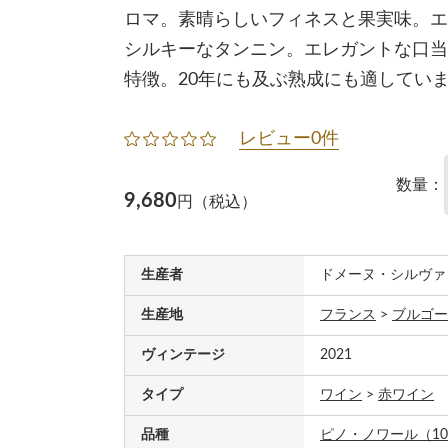
ロマ。素晴らしいフィネスと果実味。エ
シルキーなタンニン。エレガントな口当
特徴。20年にも及ぶ熟成にも適してい
レビュー0件
数量：
9,680
円（税込）
生産者
ドメーヌ・シルヴァ
生産地
フランス
>
ブルゴー
ヴィンテージ
2021
タイプ
ワイン
>
赤ワイン
品種
ピノ・ノワール（10