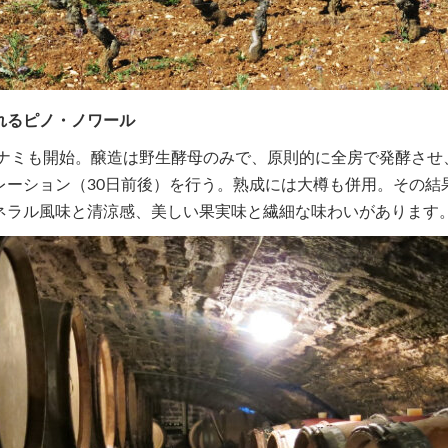
れるピノ・ノワール
ィナミも開始。醸造は野生酵母のみで、原則的に全房で発酵さ
レーション（30日前後）を行う。熟成には大樽も併用。その結
ネラル風味と清涼感、美しい果実味と繊細な味わいがあります