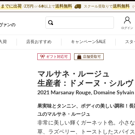
日までに出荷
送料無料
送料無料
/
2万円
or
6本
以上で
スクール受取りで
（
インショップ カーヴ・ド・ラ・マドレーヌ
ヴァンの
ログイン
入荷
店長おすすめ
キャンペーンSALE
スタ
ギフト対応可
店舗受取可
マルサネ・ルージュ
生産者：ドメーヌ・シルヴ
2021 Marsanay Rouge, Domaine Sylvain 
果実味とタンニン、ボディの美しい調和！長
ユのマルサネ・ルージュ
非常に美しい輝くガーネット色。小さな
草、ラズベリー、トーストしたスパイス