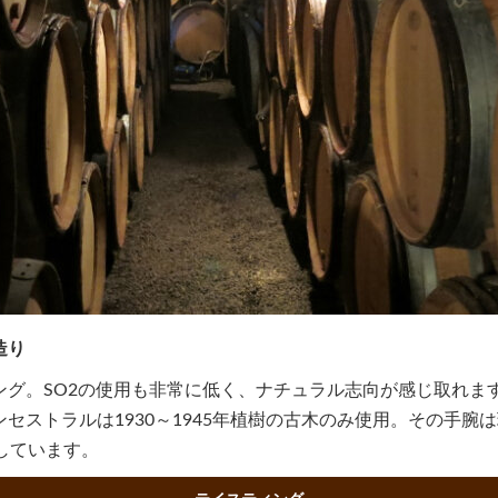
造り
グ。SO2の使用も非常に低く、ナチュラル志向が感じ取れます。
セストラルは1930～1945年植樹の古木のみ使用。その手腕
しています。