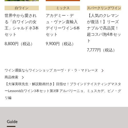
白ワイン
ミックス
スパークリングワイン
世界中から愛され
アカデミー・デ
【人気のクレマン
る「白ワインの女
ュ・ヴァン直輸入
が復活！】リーズ
王」シャルドネ3本
デイリーワイン6本
ナブルで高品質！
セット
セット
超コスパ泡4本セッ
ト
8,800円（税込）
9,900円（税込）
7,777円（税込）
ワイン通販ならワインショップ カーヴ・ド・ラ・マドレーヌ
商品検索
【大塚美咲先生・解説動画付き】目指せ！ブラインドテイスティングマスタ
ーLesson6白ワイン3本セット第3弾 アルバリーニョ、ミュスカデ、ピノ・グ
リ編
Guide