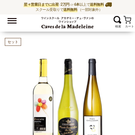
翌々営業日までに出荷
/
2万円
or
6本
以上で
送料無料
スクール受取りで
送料無料
（一部対象外）
お気に入
ワイン通販ならワイン
セット