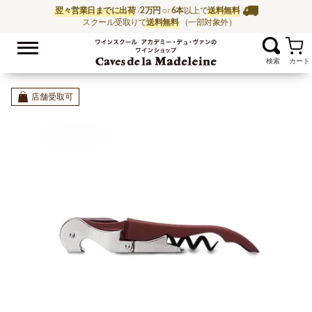
翌々営業日までに出荷
/
2万円
or
6本
以上で
送料無料
スクール受取りで
送料無料
（一部対象外）
お気に入
ワイン通販ならワイン
店舗受取可