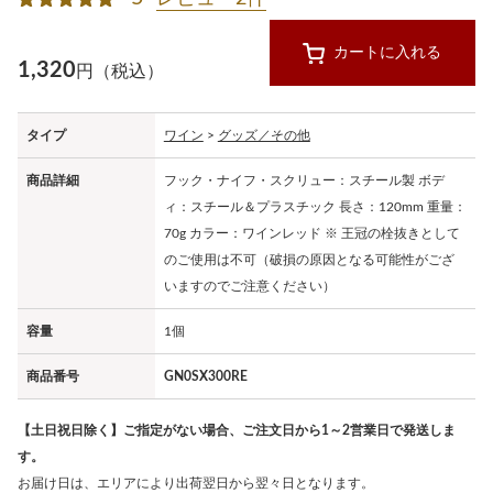
カートに入れる
1,320
円（税込）
タイプ
ワイン
>
グッズ／その他
商品詳細
フック・ナイフ・スクリュー：スチール製 ボデ
ィ：スチール＆プラスチック 長さ：120mm 重量：
70g カラー：ワインレッド ※ 王冠の栓抜きとして
のご使用は不可（破損の原因となる可能性がござ
いますのでご注意ください）
容量
1個
商品番号
GN0SX300RE
【土日祝日除く】ご指定がない場合、ご注文日から1～2営業日で発送しま
す。
お届け日は、エリアにより出荷翌日から翌々日となります。