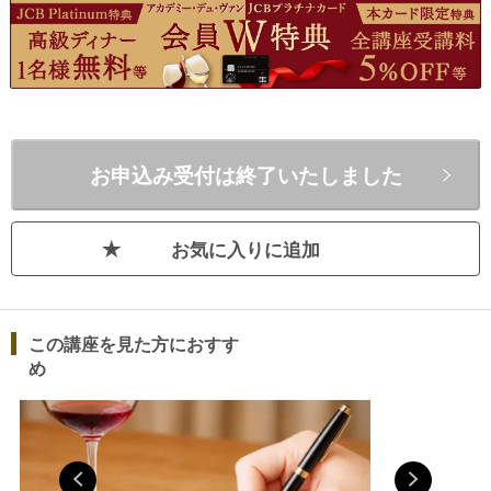
ソムリエ試験』（KADOKAWA）、『キ
ャラクターで選ぶワイン図鑑』（かん
き出版者）がある。その他、ワイン専
門サイト『Why not?』、『エノテカ・
オンライン』をはじめ、一般誌への執
筆・監修・取材協力（『Oggi』、
お申込み受付は終了いたしました
『With』、『美Story』など）、テレ
ビ出演など幅広く活躍中。英米の難関
試験（上述）を日本人として当時最年
お気に入りに追加
少で合格した、ワイン資格取得のプ
ロ。その他の受賞歴、保有資格、称号
として、米国ワインエデュケータ協会
認定CWE、Court de Master
この講座を見た方におすす
Sommelier Certified、CIVB公認ボルド
め
ーワイン講師、チリワイン・マエスト
ロ、イタリアンワイン・アンバサダ
ー、SSI認定日本酒利き酒師、チーズ
プロフェッショナルなど。オフィシャ