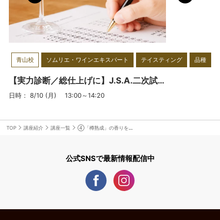
ルホームページ：
https://sommeliershidaka.com
青山校
ソムリエ・ワインエキスパート
テイスティング
品種
【実力診断／総仕上げに】J.S.A.二次試験オープン模試 ＜青山校＞ 7月、8月開催
日時： 8/10 (月) 13:00～14:20
TOP
講座紹介
講座一覧
④「樽熟成」の香りを捉える （樽香）
公式SNSで最新情報配信中