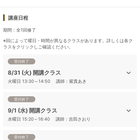
りをしっかりとる」ことに主眼を置いたテーマも設定していま
す。
これから二次試験対策を始める方は、まずは「基本と得点テク
講座日程
ニック」を、次に「香りを捉える」講座、その後に頻出品種比
期間：全1回修了
較や品種別産地比較、ローカル品種といった品種・産地推定に
つながる講座、本番シミュレーションへとステップを踏んでご
※回によって曜日・時間が異なるクラスがあります。詳しくは各ク
ラスをクリックしご確認ください。
受講されることを強くおすすめします。
満席になり次第お申込みを締め切りますので、早めにお申込み
受付終了
くださいませ。
8/31 (火) 開講クラス
醸造において重要な工程である「樽熟成」。その工程の有無が
火曜日 13:30～14:50 講師：紫貴あき
ワインのスタイルに大きく影響を与えます。品種・産地を推定
する手がかりにもなるため、その香りをきちんと捉えられるか
受付終了
否かで、香りのコメント部分の得点だけでなく、品種・産地の
得点にも影響がでてきます。樽の使用有無だけでなく、ニュア
9/1 (水) 開講クラス
ンスの異なる樽由来の香りもきちんと捉えられるようになるた
水曜日 15:20～16:40 講師：吉田さおり
めに、白3種、赤3種を比較しながらテイスティングをし、樽由
来の香りの識別を習得します。
受付終了