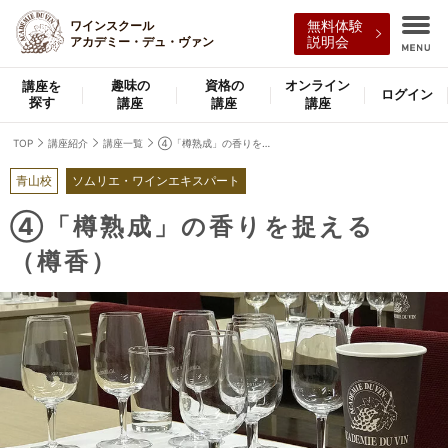
ワインスクール
無料体験
アカデミー・デュ・ヴァン
説明会
趣味の
資格の
オンライン
講座を
ログイン
探す
講座
講座
講座
TOP
講座紹介
講座一覧
④「樽熟成」の香りを捉える （樽香）
青山校
ソムリエ・ワインエキスパート
④「樽熟成」の香りを捉える
（樽香）