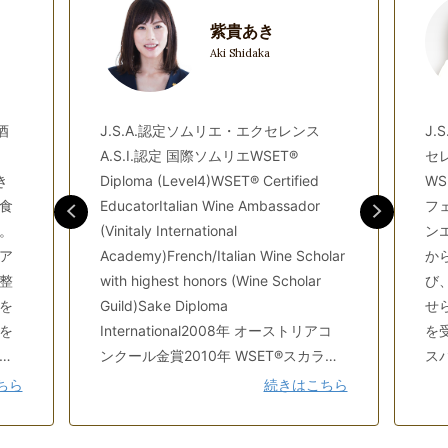
紫貴あき
Aki Shidaka
酒
J.S.A.認定ソムリエ・エクセレンス
J.
A.S.I.認定 国際ソムリエWSET®
セレ
き
Diploma (Level4)WSET® Certified
WS
食
EducatorItalian Wine Ambassador
フェ
。
(Vinitaly International
ン
ア
Academy)French/Italian Wine Scholar
か
整
with highest honors (Wine Scholar
び
を
Guild)Sake Diploma
せ
を
International2008年 オーストリアコ
を
い
ンクール金賞2010年 WSET®スカラシ
ス
る
ップ受賞2016年 第10回ワインアドバ
シ
ちら
続きはこちら
的
イザーコンクール優勝2018年 第2回ボ
様
に
ルドー＆ボルドー・スーペリュール・
た