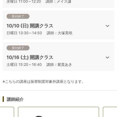
水曜日 11:00～12:20 講師：メイス謙
㉓本番シミュレーション④
㉔本番シミュレーション⑤
㉕本番シミュレーション⑥
受付終了
10/10 (日) 開講クラス
検索用コード: jsa_jsa_point-barrel
日曜日 13:30～14:50 講師：大塚美咲
受付終了
10/16 (土) 開講クラス
土曜日 15:20～16:40 講師：紫貴あき
※こちらの講座は振替制度対象外講座となります。
講師紹介