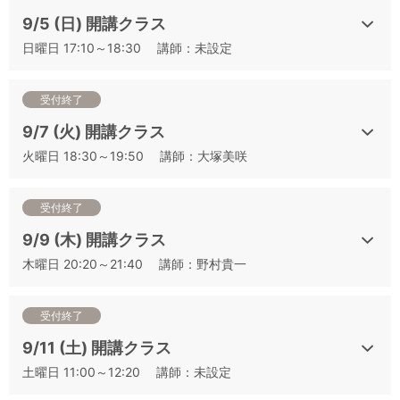
▼日程から講座をお探しの方はこちらをご確認ください
9/5 (日) 開講クラス
【開催日順】2021 年度 J.S.A.ソムリエ・ワインエキスパート
日曜日 17:10～18:30 講師：未設定
二次試験対策講座一覧
【クラス順】2021 年度 J.S.A.ソムリエ・ワインエキスパート
二次試験対策講座一覧
受付終了
9/7 (火) 開講クラス
▼その他の講座は下記よりお申込みいただけます
火曜日 18:30～19:50 講師：大塚美咲
①二次対策の基本と得点テクニック：白ワイン編（二次テク
白）
②二次対策の基本と得点テクニック：赤ワイン編（二次テク
受付終了
赤）
9/9 (木) 開講クラス
③二次対策の基本と得点テクニック：ロゼワイン編（二次テク
木曜日 20:20～21:40 講師：野村貴一
ロゼ）
④「樽熟成」の香りを捉える （樽香）
⑤「スパイス」の香りを捉える （スパイス香）
受付終了
⑥キーポイントになる香りを捉える （ポイント香）
9/11 (土) 開講クラス
⑦最頻出6品種 フランス編 （仏6種）
土曜日 11:00～12:20 講師：未設定
⑧最頻出6品種 新世界編（新6種）
⑨最頻出6品種 新旧世界シャッフル編①（混合6種①）