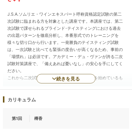
J.S.A.ソムリエ・ワインエキスパート呼称資格認定試験の第二
次試験に臨まれる方を対象とした講座です。本講座では、第二
次試験で課せられるブラインド･テイスティングにおける過去
の出題パターンを徹底分析し、本番形式でのトレーニングを
様々な切り口から行います。一発勝負のテイスティング試験
は、一次試験と比べても緊張の度合いが高くなるため、事前の
「場慣れ」は必須です。アカデミー・デュ・ヴァンが誇る二次
試験対策講座で、「備えあれば憂いなし」の安心を手にしてく
ださい。
これから二次試験対策を始める方や、既に対策を始めているも
続きを見る
のの不安がある方にオススメの二次試験対策の基本テクニック
を学ぶテーマを白ワイン、赤ワイン、近年中に新たに加わるの
ではないかと、まことしやかに囁かれているロゼワインに分け
カリキュラム
て設定しています。
また、直近の二次試験の配点をみると、香りのコメントに対す
第1回
樽香
る比率が非常に高くなっています。品種や産地の推定に入る前
にまず、押さえるべきポイントといえます。そこで、まず「香