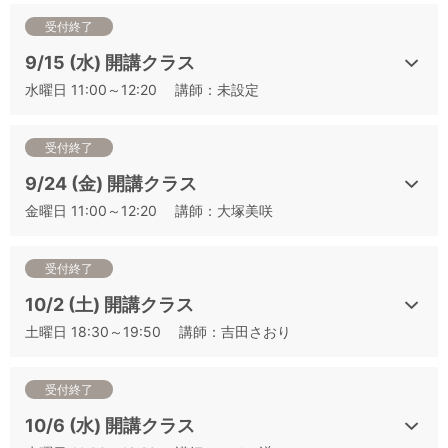
⑩最頻出6品種 新旧世界シャッフル編②（混合6種②）
受付終了
⑪シャルドネ産地比較＆シャルドネと間違いやすいワイン
9/15 (水) 開講クラス
（Ch+α）
水曜日 11:00～12:20 講師：未設定
⑫ソーヴィニヨン・ブラン産地比較＆ソーヴィニョン・ブラン
と間違いやすいワイン（SB+α）
⑬リースリング産地比較＆リースリングと間違いやすいワイン
受付終了
（Ri+α）
9/24 (金) 開講クラス
⑭カベルネ・ソーヴィニヨン産地比較＆カベルネ・ソーヴィニ
金曜日 11:00～12:20 講師：大塚美咲
ヨンと間違いやすいワイン（CS+α）
⑮シラー産地比較＆シラーと間違いやすいワイン（Sy+α）
⑯ピノ・ノワール産地比較＆ピノ・ノワールと間違いやすいワ
受付終了
イン（PN+α）
10/2 (土) 開講クラス
⑰日本ワイン（日本）
土曜日 18:30～19:50 講師：吉田さおり
⑱ローカル品種を見極める 白ワイン編（ローカル白）
⑲ローカル品種を見極める 赤ワイン編（ローカル赤）
⑳本番シミュレーション①
受付終了
㉑本番シミュレーション②
10/6 (水) 開講クラス
㉒本番シミュレーション③