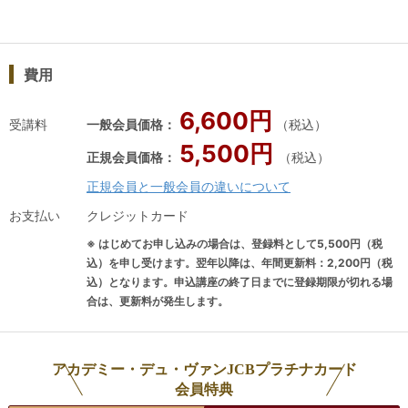
選
コンクール3位2019年 第1回SAKE
上
え
Diploma コンクール セミファイナリス
生
イ
ト2020年 第9回全日本最優秀ソムリエ
て
費用
活
コンクール セミファイナリスト2021
知
年 第1回ルイナール・ソムリエ・チャ
の
6,600円
レンジ3位2024年 第4回ルイナール・
ト
受講料
一般会員価格：
（税込）
ソムリエ・チャレンジ3位入門者を楽
み
5,500円
正規会員価格：
（税込）
しませ、上級者をうならせる明快で密
を
正規会員と一般会員の違いについて
度の高いレッスンには、グローバルに
協会
学んだ本物の知識・技能がふんだんに
中
お支払い
クレジットカード
生かされている。かつては大手ワイン
※ はじめてお申し込みの場合は、登録料として5,500円（税
専門輸入商社にてマーケティングを担
込）を申し受けます。翌年以降は、年間更新料：2,200円（税
当し、世界中のワインに触れた。退社
込）となります。申込講座の終了日までに登録期限が切れる場
合は、更新料が発生します。
後渡米し、カリフォルニアでのワイン
修行を経て帰国。現在はアカデミー・
デュ・ヴァンにて、ワインの魅力を伝
アカデミー・デュ・ヴァンJCBプラチナカード
える活動を積極的に展開している。書
会員特典
籍に『ゼロからスタート！紫貴あきの