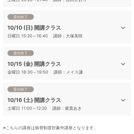
二次試験対策講座一覧
▼その他の講座は下記よりお申込みいただけます
受付終了
①二次対策の基本と得点テクニック：白ワイン編（二次テク
10/10 (日) 開講クラス
白）
日曜日 15:20～16:40 講師：大塚美咲
②二次対策の基本と得点テクニック：赤ワイン編（二次テク
赤）
③二次対策の基本と得点テクニック：ロゼワイン編（二次テク
受付終了
ロゼ）
10/15 (金) 開講クラス
④「樽熟成」の香りを捉える （樽香）
金曜日 18:30～19:50 講師：メイス謙
⑤「スパイス」の香りを捉える （スパイス香）
⑥キーポイントになる香りを捉える （ポイント香）
⑦最頻出6品種 フランス編 （仏6種）
受付終了
⑧最頻出6品種 新世界編（新6種）
10/16 (土) 開講クラス
⑨最頻出6品種 新旧世界シャッフル編①（混合6種①）
土曜日 11:00～12:20 講師：紫貴あき
⑩最頻出6品種 新旧世界シャッフル編②（混合6種②）
⑪シャルドネ産地比較＆シャルドネと間違いやすいワイン
（Ch+α）
※こちらの講座は振替制度対象外講座となります。
⑫ソーヴィニヨン・ブラン産地比較＆ソーヴィニョン・ブラン