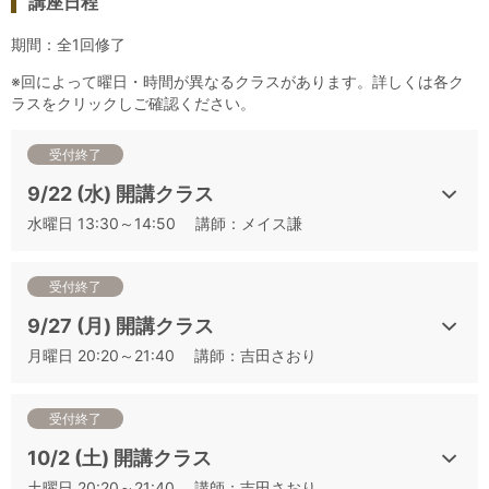
これから二次試験対策を始める方は、まずは「基本と得点テク
講座日程
ニック」を、次に「香りを捉える」講座、その後に頻出品種比
期間：全1回修了
較や品種別産地比較、ローカル品種といった品種・産地推定に
つながる講座、本番シミュレーションへとステップを踏んでご
※回によって曜日・時間が異なるクラスがあります。詳しくは各ク
ラスをクリックしご確認ください。
受講されることを強くおすすめします。
満席になり次第お申込みを締め切りますので、早めにお申込み
受付終了
くださいませ。
9/22 (水) 開講クラス
スティルワイン白2種、スティルワイン赤2種、スティルワイン
水曜日 13:30～14:50 講師：メイス謙
以外のお酒2種を、制限時間（50分）内で回答を作成する、ま
さに本番形式のテイスティングです。回答作成後は、講師によ
受付終了
るポイントの解説となります。本番を想定したトレーニングに
最適の講座です。試飲銘柄は、他の本番シミュレーション
9/27 (月) 開講クラス
（①、②、③、⑤、⑥）と異なります。
月曜日 20:20～21:40 講師：吉田さおり
▼日程から講座をお探しの方はこちらをご確認ください
【開催日順】2021 年度 J.S.A.ソムリエ・ワインエキスパート
受付終了
二次試験対策講座一覧
10/2 (土) 開講クラス
【クラス順】2021 年度 J.S.A.ソムリエ・ワインエキスパート
土曜日 20:20～21:40 講師：吉田さおり