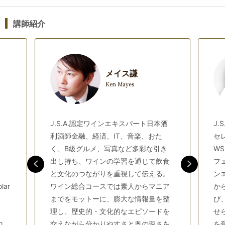
と間違いやすいワイン（SB+α）
⑬リースリング産地比較＆リースリングと間違いやすいワイン
講師紹介
（Ri+α）
⑭カベルネ・ソーヴィニヨン産地比較＆カベルネ・ソーヴィニ
ヨンと間違いやすいワイン（CS+α）
⑮シラー産地比較＆シラーと間違いやすいワイン（Sy+α）
メイス謙
⑯ピノ・ノワール産地比較＆ピノ・ノワールと間違いやすいワ
Ken Mayes
イン（PN+α）
⑰日本ワイン（日本）
⑱ローカル品種を見極める 白ワイン編（ローカル白）
J.S.A.認定ワインエキスパート日本酒
J.
⑲ローカル品種を見極める 赤ワイン編（ローカル赤）
利酒師金融、経済、IT、音楽、おた
セレ
⑳本番シミュレーション①
く、B級グルメ、写真など多彩な引き
WS
㉑本番シミュレーション②
出し持ち、ワインの学習を通じて飲食
フェ
㉒本番シミュレーション③
と文化のつながりを重視して伝える。
ン
㉓本番シミュレーション④
lar
ワイン総合コースでは素人からマニア
か
㉔本番シミュレーション⑤
までをモットーに、膨大な情報量を整
び
㉕本番シミュレーション⑥
理し、歴史的・文化的なエピソードを
せ
コ
交えながら分かりやすさと奥の深さを
を