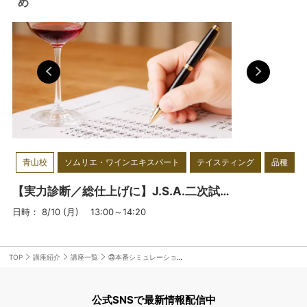
ボルド
め
ト
ズ
ャ
青山校
ソムリエ・ワインエキスパート
テイスティング
品種
【実力診断／総仕上げに】J.S.A.二次試験オープン模試 ＜青山校＞ 7月、8月開催
日時： 8/10 (月) 13:00～14:20
TOP
講座紹介
講座一覧
㉓本番シミュレーション④
公式SNSで最新情報配信中