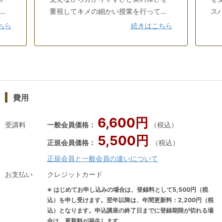
検索用コード: jsa_simulation4
ラシ
重視してキメの細かい授業を行ってい
ス
バ
る。受験クラスでは過去十年における
シ
ちら
続きはこちら
回ボ
膨大な情報やデータを統計的・論理的
様
・
に分析し、「なぜその選択肢が正解に
た
なるのか？」「なぜそのコメントが選
上
リス
ばれているのか」を分かりやすく伝え
生
リエ
ることに定評がある。人物、静物、イ
て
費用
1
ベント等を撮影し、写真家としても活
知
ャ
動中。
の
6,600円
ル・
ト
受講料
一般会員価格：
（税込）
楽
み
5,500円
正規会員価格：
（税込）
密
を
正規会員と一般会員の違いについて
に
協会
に
中
お支払い
クレジットカード
ン
※ はじめてお申し込みの場合は、登録料として5,500円（税
担
込）を申し受けます。翌年以降は、年間更新料：2,200円（税
社
込）となります。申込講座の終了日までに登録期限が切れる場
合は、更新料が発生します。
ン