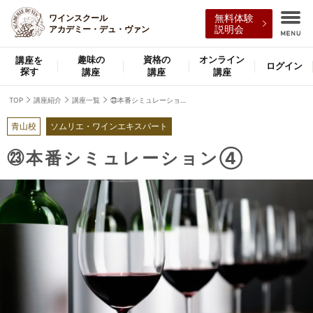
ワインスクール
無料体験
アカデミー・デュ・ヴァン
説明会
趣味の
資格の
オンライン
講座を
ログイン
探す
講座
講座
講座
TOP
講座紹介
講座一覧
㉓本番シミュレーション④
青山校
ソムリエ・ワインエキスパート
㉓本番シミュレーション④