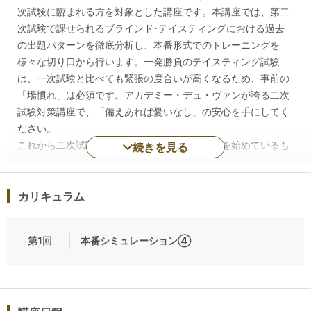
次試験に臨まれる方を対象とした講座です。本講座では、第二
次試験で課せられるブラインド･テイスティングにおける過去
の出題パターンを徹底分析し、本番形式でのトレーニングを
様々な切り口から行います。一発勝負のテイスティング試験
は、一次試験と比べても緊張の度合いが高くなるため、事前の
「場慣れ」は必須です。アカデミー・デュ・ヴァンが誇る二次
試験対策講座で、「備えあれば憂いなし」の安心を手にしてく
ださい。
これから二次試験対策を始める方や、既に対策を始めているも
続きを見る
のの不安がある方にオススメの二次試験対策の基本テクニック
を学ぶテーマを白ワイン、赤ワイン、近年中に新たに加わるの
ではないかと、まことしやかに囁かれているロゼワインに分け
カリキュラム
て設定しています。
また、直近の二次試験の配点をみると、香りのコメントに対す
第1回
本番シミュレーション④
る比率が非常に高くなっています。品種や産地の推定に入る前
にまず、押さえるべきポイントといえます。そこで、まず「香
りをしっかりとる」ことに主眼を置いたテーマも設定していま
す。