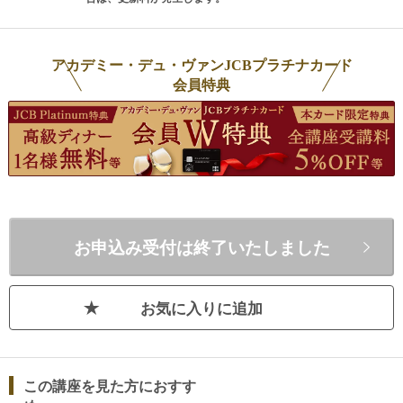
・
伝
アカデミー・デュ・ヴァンJCBプラチナカード
書
会員特典
の
『キ
ん
専
カ・
執
お申込み受付は終了いたしました
レ
関
年
お気に入りに追加
号
会
この講座を見た方におすす