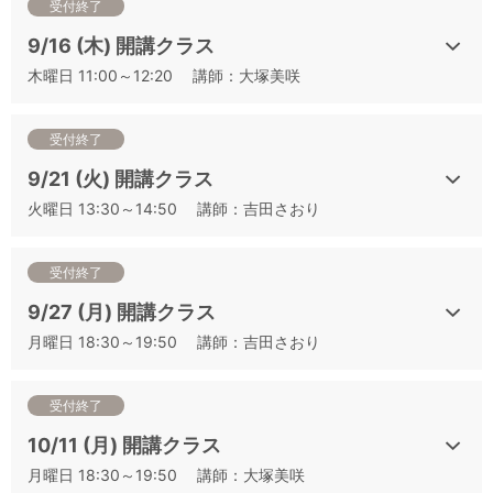
【開催日順】2021 年度 J.S.A.ソムリエ・ワインエキスパート
受付終了
二次試験対策講座一覧
9/16 (木) 開講クラス
【クラス順】2021 年度 J.S.A.ソムリエ・ワインエキスパート
木曜日 11:00～12:20 講師：大塚美咲
二次試験対策講座一覧
▼その他の講座は下記よりお申込みいただけます
受付終了
①二次対策の基本と得点テクニック：白ワイン編（二次テク
9/21 (火) 開講クラス
白）
火曜日 13:30～14:50 講師：吉田さおり
②二次対策の基本と得点テクニック：赤ワイン編（二次テク
赤）
③二次対策の基本と得点テクニック：ロゼワイン編（二次テク
受付終了
ロゼ）
9/27 (月) 開講クラス
④「樽熟成」の香りを捉える （樽香）
月曜日 18:30～19:50 講師：吉田さおり
⑤「スパイス」の香りを捉える （スパイス香）
⑥キーポイントになる香りを捉える （ポイント香）
⑦最頻出6品種 フランス編 （仏6種）
受付終了
⑧最頻出6品種 新世界編（新6種）
10/11 (月) 開講クラス
⑨最頻出6品種 新旧世界シャッフル編①（混合6種①）
月曜日 18:30～19:50 講師：大塚美咲
⑩最頻出6品種 新旧世界シャッフル編②（混合6種②）