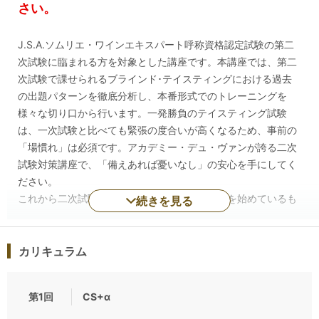
さい。
J.S.A.ソムリエ・ワインエキスパート呼称資格認定試験の第二
次試験に臨まれる方を対象とした講座です。本講座では、第二
次試験で課せられるブラインド･テイスティングにおける過去
の出題パターンを徹底分析し、本番形式でのトレーニングを
様々な切り口から行います。一発勝負のテイスティング試験
は、一次試験と比べても緊張の度合いが高くなるため、事前の
「場慣れ」は必須です。アカデミー・デュ・ヴァンが誇る二次
試験対策講座で、「備えあれば憂いなし」の安心を手にしてく
ださい。
これから二次試験対策を始める方や、既に対策を始めているも
続きを見る
のの不安がある方にオススメの二次試験対策の基本テクニック
を学ぶテーマを白ワイン、赤ワイン、近年中に新たに加わるの
ではないかと、まことしやかに囁かれているロゼワインに分け
カリキュラム
て設定しています。
また、直近の二次試験の配点をみると、香りのコメントに対す
第1回
CS+α
る比率が非常に高くなっています。品種や産地の推定に入る前
にまず、押さえるべきポイントといえます。そこで、まず「香