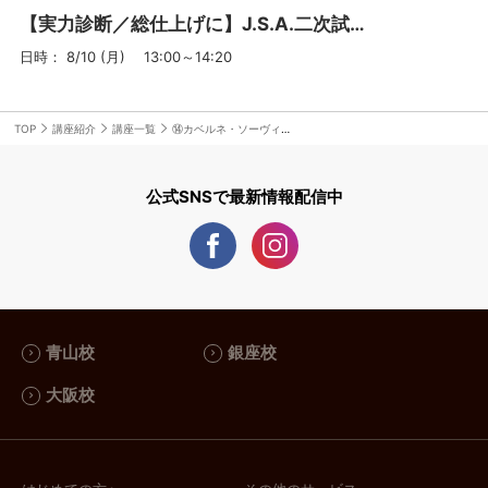
【実力診断／総仕上げに】J.S.A.二次試験オープン模試 ＜青山校＞ 7月、8月開催
日時： 8/10 (月) 13:00～14:20
TOP
講座紹介
講座一覧
⑭カベルネ・ソーヴィニヨン産地比較＆カベルネ・ソーヴィニヨンと間違いやすいワイン（CS+α）
公式SNSで最新情報配信中
青山校
銀座校
大阪校