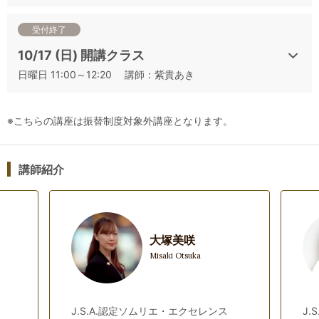
⑪シャルドネ産地比較＆シャルドネと間違いやすいワイン
（Ch+α）
受付終了
⑫ソーヴィニヨン・ブラン産地比較＆ソーヴィニョン・ブラン
10/17 (日) 開講クラス
と間違いやすいワイン（SB+α）
日曜日 11:00～12:20 講師：紫貴あき
⑬リースリング産地比較＆リースリングと間違いやすいワイン
（Ri+α）
⑭カベルネ・ソーヴィニヨン産地比較＆カベルネ・ソーヴィニ
※こちらの講座は振替制度対象外講座となります。
ヨンと間違いやすいワイン（CS+α）
⑮シラー産地比較＆シラーと間違いやすいワイン（Sy+α）
⑯ピノ・ノワール産地比較＆ピノ・ノワールと間違いやすいワ
講師紹介
イン（PN+α）
⑰日本ワイン（日本）
⑱ローカル品種を見極める 白ワイン編（ローカル白）
⑲ローカル品種を見極める 赤ワイン編（ローカル赤）
大塚美咲
⑳本番シミュレーション①
Misaki Otsuka
㉑本番シミュレーション②
㉒本番シミュレーション③
㉓本番シミュレーション④
J.S.A.認定ソムリエ・エクセレンス
J.
㉔本番シミュレーション⑤