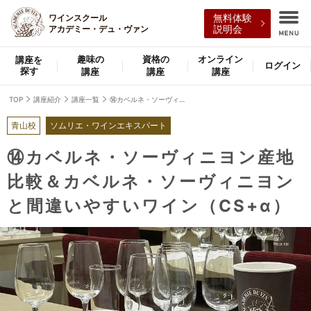
ワインスクール
無料体験
アカデミー・デュ・ヴァン
説明会
趣味の
資格の
オンライン
講座を
ログイン
探す
講座
講座
講座
TOP
講座紹介
講座一覧
⑭カベルネ・ソーヴィニヨン産地比較＆カベルネ・ソーヴィニヨンと間違いやすいワイン（CS+α）
青山校
ソムリエ・ワインエキスパート
⑭カベルネ・ソーヴィニヨン産地
比較＆カベルネ・ソーヴィニヨン
と間違いやすいワイン（CS+α）