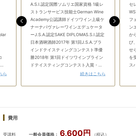
A.S.I.認定国際ソムリエ国家資格 1級レ
セレ
㉕本番シミュレーション⑥
ストランサービス技能士German Wine
WS
Academy公認講師ドイツワイン上級ケ
フェ
検索用コード: jsa_CS
ナーナパヴァレーワインエデュケータ
ン
lar
ーJ.S.A.認定SAKE DIPLOMAS.S.I.認定
か
日本酒唎酒師2017年 第1回J.S.A.ブラ
び
インドテイスティングコンテスト準優
せ
コ
勝2018年 第1回ドイツワインブライン
を
ラシ
ドテイスティングコンテスト入賞・特
ス
バ
別賞2020年 第４回J.S.A.ブラインドテ
シ
ちら
続きはこちら
回ボ
イスティングコンテスト優勝2023年
様
・
フランス・プロヴァンス開催の世界ブ
た
ラインドテイスティング選手権へ日本
上
リス
代表として出場 過去最高11位 楽しく
生
リエ
為になる初級者向けの講座、わかりや
て
費用
1
すく熱心な指導で合格へ導くソムリ
知
ャ
エ・ワインエキスパート受験対策講座
の
6,600円
ル・
など幅広く講座を担当。ブラインドテ
ト
受講料
一般会員価格：
（税込）