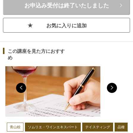
お申込み受付は終了いたしました
レ
理解することを大切にしてい
関
る。 【出演・執筆・監修・取材協
年
力】BS 東京 「辰巳琢朗の葡萄酒浪
お気に入りに追加
漫」YouTube 「岡田を追え！！」FJ
号
Wine Cellar ブラインドテイスティング
会
ワインセット一般社団法人日本ホテル
教育センター「飲料メニューの基礎」
この講座を見た方におすす
ボルド
日本ソムリエ協会「Sommelier」芸文
め
ト
社「ブライダルのお仕事」Wedding
JOB「The Professional Wedding」等
ズ
ャ
青山校
ソムリエ・ワインエキスパート
テイスティング
品種