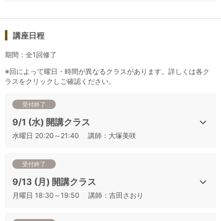
りをしっかりとる」ことに主眼を置いたテーマも設定していま
す。
これから二次試験対策を始める方は、まずは「基本と得点テク
講座日程
ニック」を、次に「香りを捉える」講座、その後に頻出品種比
期間：全1回修了
較や品種別産地比較、ローカル品種といった品種・産地推定に
つながる講座、本番シミュレーションへとステップを踏んでご
※回によって曜日・時間が異なるクラスがあります。詳しくは各ク
ラスをクリックしご確認ください。
受講されることを強くおすすめします。
満席になり次第お申込みを締め切りますので、早めにお申込み
受付終了
くださいませ。
9/1 (水) 開講クラス
最頻出の赤品種のうち、カベルネ・ソーヴィニヨンにターゲッ
水曜日 20:20～21:40 講師：大塚美咲
トを絞って複数産地のワインを比較し、品種・生産国の推定方
法を学びます。また、カベルネ・ソーヴィニヨンのワインと間
受付終了
違いやすいスタイルをもつ異なる品種のワインも併せて比較す
ることで、推定精度のブラッシュアップも図ります。試飲は6
9/13 (月) 開講クラス
種類。
月曜日 18:30～19:50 講師：吉田さおり
▼日程から講座をお探しの方はこちらをご確認ください