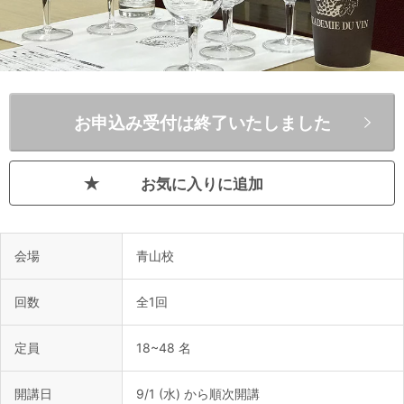
お申込み受付は終了いたしました
お気に入りに追加
会場
青山校
回数
全1回
定員
18~48 名
開講日
9/1 (水) から順次開講