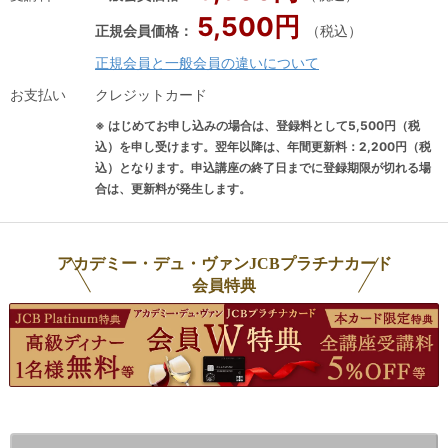
楽
イスティングで日本一になった経験が
み
5,500円
正規会員価格：
（税込）
密
生かされた、表現力豊かなテイスティ
を
正規会員と一般会員の違いについて
に
ング講座やサービス実技指導に定評が
協会
に
ある。 都内ホテルのバンケットサービ
中
お支払い
クレジットカード
ン
ス責任者を経て、現在はワイン・ホテ
※ はじめてお申し込みの場合は、登録料として5,500円（税
担
ル、レストラン、ウェディングサービ
込）を申し受けます。翌年以降は、年間更新料：2,200円（税
社
スの魅力を伝えるエデュケーターとし
込）となります。申込講座の終了日までに登録期限が切れる場
合は、更新料が発生します。
ン
て 活動。業界を魅力的に伝えること常
・
に心掛け、熱い思いで授業を行ってい
伝
ます。その傍らメディア出演、ワイン
アカデミー・デュ・ヴァンJCBプラチナカード
書
テイスター、ライターなど、多方面で
会員特典
の
も活動を展開中。 ワインを学ぶきっか
『キ
けとなったのは前職のホテル勤務時
ん
代、Step-Iからアカデミー・デュ・ヴ
専
ァンに通い、ワインを「識る」ことへ
カ・
の喜びを感じ、魅了されたこと。ブラ
執
インドテイスティングで日々感覚を磨
き、先入観なくワインの個性、特性を