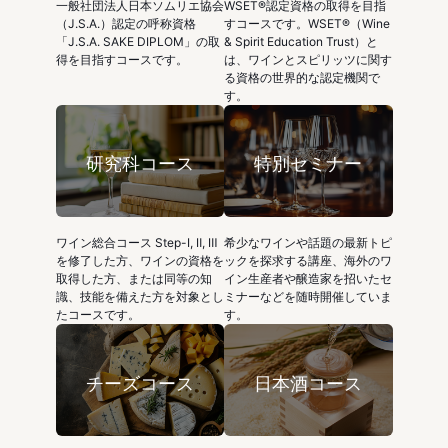
一般社団法人日本ソムリエ協会
WSET®認定資格の取得を目指
（J.S.A.）認定の呼称資格
すコースです。WSET®（Wine
「J.S.A. SAKE DIPLOM」の取
& Spirit Education Trust）と
得を目指すコースです。
は、ワインとスピリッツに関す
る資格の世界的な認定機関で
す。
研究科コース
特別セミナー
ワイン総合コース Step-Ⅰ, Ⅱ, Ⅲ
希少なワインや話題の最新トピ
を修了した方、ワインの資格を
ックを探求する講座、海外のワ
取得した方、または同等の知
イン生産者や醸造家を招いたセ
識、技能を備えた方を対象とし
ミナーなどを随時開催していま
たコースです。
す。
チーズコース
日本酒コース