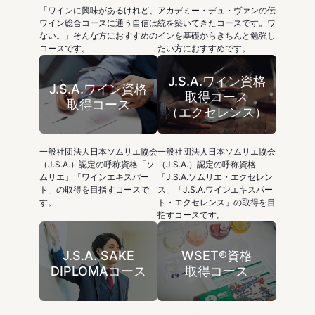
「ワインに興味があるけれど、
アカデミー・デュ・ヴァンの伝
ワイン総合コースに通う自信は
統を築いてきたコースです。ワ
ない。」そんな方におすすめの
インを基礎からきちんと勉強し
コースです。
たい方におすすめです。
J.S.A.ワイン資格
J.S.A.ワイン資格
取得コース
取得コース
（エクセレンス）
一般社団法人日本ソムリエ協会
一般社団法人日本ソムリエ協会
（J.S.A.）認定の呼称資格「ソ
（J.S.A.）認定の呼称資格
ムリエ」「ワインエキスパー
「J.S.A.ソムリエ・エクセレン
ト」の取得を目指すコースで
ス」「J.S.A.ワインエキスパー
す。
ト・エクセレンス」の取得を目
指すコースです。
J.S.A. SAKE
WSET®資格
DIPLOMAコース
取得コース