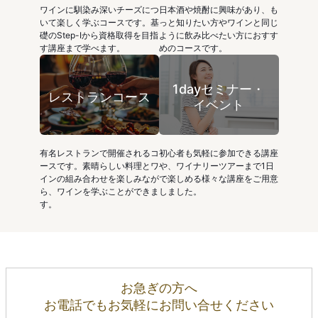
ワインに馴染み深いチーズにつ
日本酒や焼酎に興味があり、も
いて楽しく学ぶコースです。基
っと知りたい方やワインと同じ
礎のStep-Ⅰから資格取得を目指
ように飲み比べたい方におすす
す講座まで学べます。
めのコースです。
1dayセミナー・
レストランコース
イベント
有名レストランで開催されるコ
初心者も気軽に参加できる講座
ースです。素晴らしい料理とワ
や、ワイナリーツアーまで1日
インの組み合わせを楽しみなが
で楽しめる様々な講座をご用意
ら、ワインを学ぶことができま
しました。
す。
お急ぎの方へ
お電話でもお気軽にお問い合せください