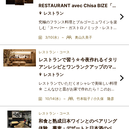
しみなチーズ料理店です。優しい樹のぬくもり
RESTAURANT avec Chisa BIZE「未
を感じる店内でゆったりチーズ料理とワインを
来へのメッセージ」
味わいませんか？。器も素
レストラン
究極のフランス料理とブルゴーニュワインを楽
しむ「スーパー・ガストロノミック・レストラ
ン」へのお誘いです。今回のワインは、サヴィ
3/10(水） ~
奥山久美子
ニ・レ・ボーヌの老舗ドメーヌ・シモン・ビー
ズの代表を務めるビーズ千砂さんからこのイベ
ントのために空輸したグラン・クリュのラトリ
レストラン・コース
シエール・シャンベルタンやコルトン・シャル
レストランで習う☆今夜作れるイタリ
ルマーニュ、プルミエ・クリュ等の貴重なワイ
アンレシピとワンランクアップのマリ
ンを千砂さんと共に楽しみます。New Old
アージュ！
Wineと言われるシモン・ビー
レストラン
レストランでいただくオシャレで美味しい料理
☆ こんなひと皿がお家で作れたら！このお料
理の作り方教えて欲しい！というコンセプトで
10/14(水） ~
竹本聡子 / 小久保 隆彦
企画しました！特別な食材を使わず、時間もか
けず、習ってすぐに今夜作ってみようと思える
ようなレシピをお教えします。お料理を教えて
レストラン・コース
くださるのは、六本木のイタリアン
和食と熟成日本ワインとのペアリング
『colours』の小久保隆彦シェフ。イタリア
体験 蕎麦・デザートと日本酒のペア