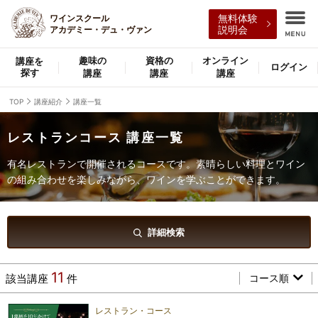
ワインスクール
無料体験
アカデミー・デュ・ヴァン
説明会
趣味の
資格の
オンライン
講座を
ログイン
探す
講座
講座
講座
TOP
講座紹介
講座一覧
レストランコース 講座一覧
有名レストランで開催されるコースです。素晴らしい料理とワイン
の組み合わせを楽しみながら、ワインを学ぶことができます。
詳細検索
11
該当講座
件
コース順
レストラン・コース