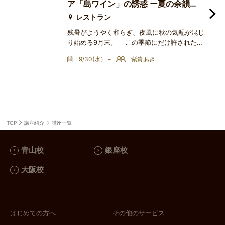
ア「島ワイン」の誘惑 ー夏の余韻
と、地中海の風とー
レストラン
残暑がようやく和らぎ、夜風に秋の気配が混じ
り始める9月末。 この季節にだけ許された、
特別な夜があります。今宵は日常をそっと抜け
9/30(水） ~
紫貴あき
出して、グラス一杯でイタリアの美しい島々へ
——。舞台は、東京のウォーターフロント。会
場は、永代橋と東京スカイツリーを同時に望む
「VINOMONDO」の特別な空間です。ライト
アップされた橋が水面に揺れるリバーサイドの
夜景を眺めながら、世界中のワイン愛好家が注
目する「
TOP
講座紹介
講座一覧
青山校
銀座校
大阪校
はじめての方へ
その他のサービス