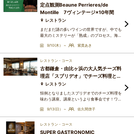
定点観測Beaune Perrieres/de
Montille 7ヴィンテージ×10年間
レストラン
まだまだ謎の多いワインの世界ですが、中でも
最大のミステリーが「熟成」のプロセス。海千
山千の鑑定家といえども、ワインの経年変化に
9/10(木） ~
紫貴あき
ついては「当てずっぽう」に毛が生えた程度の
推論しかできないのが現実です。とはいえ、ひ
とつ銘柄を追いかけてテイスティングを重ねて
レストラン・コース
いけば、私たちもなにがしかの「経験」を手に
古都鎌倉・由比ヶ浜の大人気チーズ料
入れることはできます。この講座は、映画「モ
理店「スブリデオ」でチーズ料理とワ
ンドヴィーノ」でも主役級で取り上げられたブ
インを楽しもう！ 夏の名残と秋の訪
ルゴーニュ地方ヴォルネ
レストラン
れを感じて
恒例となりましたスブリデオでのチーズ料理を
味わう講座。講座というより食事会です！ワイ
ン好き美味しいもの好きの仲間と一緒にスブリ
9/13(日） ~
佐久間啓子
デオ吉田シェフのお料理を一緒に味わいません
か？恵比寿にて大人気のチーズ料理店「スブリ
デオ」が鎌倉にやってきたのが2012年。毎回
レストラン・コース
季節の食材と吉田シェフのアイディア料理が楽
SUPER GASTRONOMIC