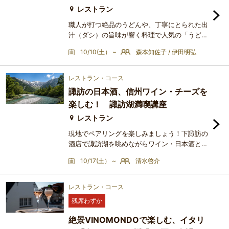
か、鰻の白焼きや、蒲焼
レストラン
職人が打つ絶品のうどんや、丁寧にとられた出
汁（ダシ）の旨味が響く料理で人気の「うどん
居酒屋 咲花善伝」。そのこだわりの和食コー
10/10(土） ~
森本知佐子 / 伊田明弘
スに、２つの異なる個性を合わせる特別なレス
トランペアリング講座です。今回のテーマは
「シェリーに挑む日本ワイン」。世界的な歴史
レストラン・コース
と独特の複雑味を持つスペインの「シェリー」
諏訪の日本酒、信州ワイン・チーズを
に、日本の気候風土が育んだ「日本ワイン」が
楽しむ！ 諏訪湖満喫講座
どのように寄り添うのか。これは決して優劣を
競う戦いではなく、咲花善
レストラン
現地でペアリングを楽しみましょう！下諏訪の
酒店で諏訪湖を眺めながらワイン・日本酒とチ
ーズのペアリング！現在東京と諏訪の２拠点生
10/17(土） ~
清水啓介
活を初めて4年目の清水啓介講師が、信州&諏
訪の魅力をとことんご紹介いたします！本講座
では、前日に清水啓介講師が長野のチーズ工房
レストラン・コース
を巡り調達したチーズを、下諏訪の長崎酒店様
残席わずか
の諏訪湖が一望できるテイスティングスペース
で、信州ワインと信州チーズのペアリングをお
絶景VINOMONDOで楽しむ、イタリ
楽しみいただきます。