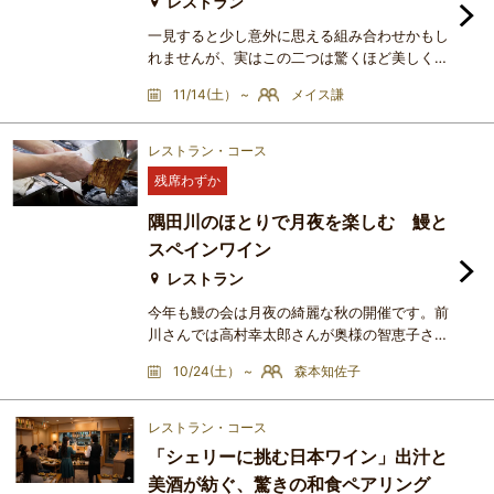
レストラン
一見すると少し意外に思える組み合わせかもし
れませんが、実はこの二つは驚くほど美しく寄
り添います。繊細なシャリの酸、魚介の旨み、
11/14(土） ~
メイス謙
醤油やわさびの香り。そして、シャンパーニュ
が持つきめ細やかな泡、凛とした酸、ミネラル
感、熟成による奥行き。それぞれが重なり合う
レストラン・コース
ことで、ひと口ごとに新しい発見が生まれま
残席わずか
す。今回の企画では、寿司の魅力をさらに引き
立てるシャンパーニュとのマリアージュを、ゆ
隅田川のほとりで月夜を楽しむ 鰻と
っくり味わいながら楽しん
スペインワイン
レストラン
今年も鰻の会は月夜の綺麗な秋の開催です。前
川さんでは高村幸太郎さんが奥様の智恵子さん
の為に鰻の肝をお土産にされたり、山田耕筰さ
10/24(土） ~
森本知佐子
んが通われるなどたくさんの芸術家の方から愛
されていました。歴史を感じるお部屋から月夜
をしみじしみと眺めながらワインについて語り
レストラン・コース
あいませんか？今年も隅田川を間近に感じる素
「シェリーに挑む日本ワイン」出汁と
晴らしいお席をご用意頂きました。スペインワ
美酒が紡ぐ、驚きの和食ペアリング
インは果実味豊で、ブドウの品種の個性も華や