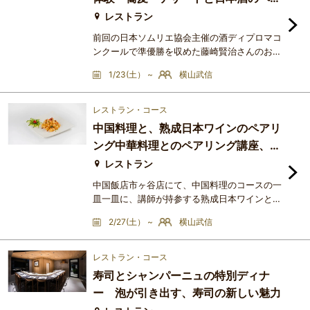
ン、フレンチ、数々の名店で経験を積み、
リングも
2018年4月に六本木に『colours』をオープン
レストラン
前回の日本ソムリエ協会主催の酒ディプロマコ
ンクールで準優勝を収めた藤崎賢治さんのお店
「時穏」＠葛飾区立石で、和食系の鶏メインの
1/23(土） ~
横山武信
各皿に対して、横山講師厳選の熟成日本ワイン
がメインのペアリングを体験する講座を開催し
ます。ワインの方は、横山講師がこれまでペア
レストラン・コース
リングの授業でお話している、揚げ物には泡、
中国料理と、熟成日本ワインのペアリ
塩味の料理には白、醤油・たれ系の料理には旨
ング中華料理とのペアリング講座、復
味ある赤のペアリングを和食系の料理で実際に
活
検証してもらいたいと思
レストラン
中国飯店市ヶ谷店にて、中国料理のコースの一
皿一皿に、講師が持参する熟成日本ワインとを
メインにしたペアリング講座です。以前、中国
2/27(土） ~
横山武信
飯店系の店で開講した講座を新しい店で復活さ
せました。＜提供ワイン＞日本の泡、シャルド
ネ、ピノノワール、メルローを講師がセラーで
レストラン・コース
熟成したワインがメインです。＜講師からのメ
寿司とシャンパーニュの特別ディナ
ッセージ＞講師がセラーで熟成させた日本ワイ
ー 泡が引き出す、寿司の新しい魅力
ンは、旨味があり、中華料理と非常に相性が良
いです。講師の説明に基