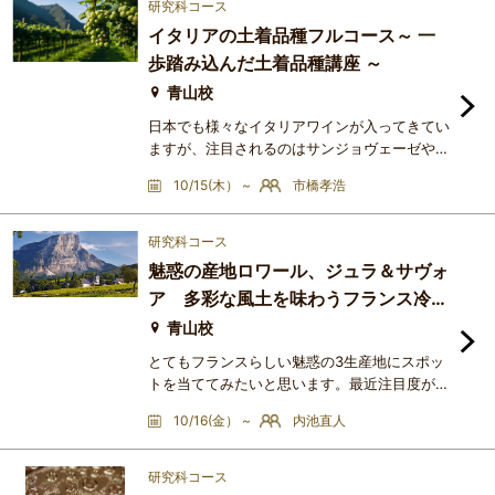
う繋がっているか」を知りたい方にピッタリの
研究科コース
講座です。ワイン情報が溢れていそうな銘柄は
イタリアの土着品種フルコース～ 一
敢えて外しています。今回はそれに次ぐレベル
歩踏み込んだ土着品種講座 ～
のワイン産地を取り上げます。第1回 D.O.C.G.
フランチャコルタ第2回
青山校
日本でも様々なイタリアワインが入ってきてい
ますが、注目されるのはサンジョヴェーゼやネ
ッビオーロなど残念ながら一部のブドウ品種で
10/15(木） ~
市橋孝浩
造られたワインのみです。なかなかイタリアワ
インの多様性が認知されず、5割程度しかイタ
リアワインの魅力が伝わっていないと思ってい
研究科コース
ます。今回はイタリアワインの"幅広さ／バラ
魅惑の産地ロワール、ジュラ＆サヴォ
エティの豊かさ"を知って頂きたく、サンジョ
ア 多彩な風土を味わうフランス冷涼
ヴェーゼやネッビオーロその他の頻出品種以外
地区の歴史文化と土壌を探る
のブドウ品種を主体とする
青山校
とてもフランスらしい魅惑の3生産地にスポッ
トを当ててみたいと思います。最近注目度が高
くなっていますが、何がよいワインか、どこに
10/16(金） ~
内池直人
着眼したらよいかに語られる機会が少ないロワ
ール、ジュラ、サヴォワについて、豊かな歴史
文化にもふれつつ、繊細で多彩なこの地のワイ
研究科コース
ン知識を深めて行きたいと思っていま