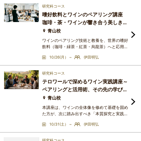
ーティーだったり香ばしかったりと驚くほど個
研究科コース
性が豊かです。この講座では、難しい理屈はお
嗜好飲料とワインのペアリング講座
いておいて、「なぜこの組み合わせがこんなに
珈琲・茶・ワインが響き合う美しき方
美味しいのか」という秘密を優しく紐解きま
程式
す。甘いだけじゃない、お
青山校
ワインのペアリング技術と教養を、世界の嗜好
飲料（珈琲・緑茶・紅茶・烏龍茶）へと応用・
拡張させる、五感を研ぎ澄ます実験的な全3回
10/26(月） ~
伊田明弘
の講座です。それぞれの飲料が持つ特有の酸
味、苦味、タンニン（渋味）、そして焙煎や発
酵によって生じる香りのメカニズムをロジカル
研究科コース
に分析。ワインと共通する「産地の風土（テロ
テロワールで深めるワイン実践講座～
ワール）」や「職人の哲学」をキーワードに、
ペアリングと活用術、その先の学びへ
お互いを引き立て合うマリアージュの方程式を
～
導き出します。味覚の境界
青山校
本講座は、ワインの全体像を修めて基礎を固め
た方が、次に踏み出すべき「本質探究と実践」
のステージです。前半では、最新のテロワール
10/31(土） ~
伊田明弘
変遷や造り手の哲学（フィロソフィー）をロジ
カルに深掘りし、ワインの本質を見極める知性
を養います。そして後半では、その知識を実生
研究科コース