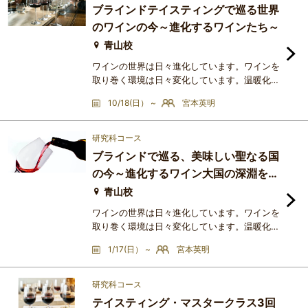
ネ・ソーヴィニヨンをカリフォルニア産と誤認
ブラインドテイスティングで巡る世界
するのはまだしも、日本産やボルドー産と混同
のワインの今～進化するワインたち～
してしまうことも、決して珍しくありません。
教科書や雑誌、インターネ
青山校
ワインの世界は日々進化しています。ワインを
取り巻く環境は日々変化しています。温暖化に
始まり、栽培・醸造技術も向上し、飲み手の好
10/18(日） ~
宮本英明
みも変わっていきます。そんな中、作り手は更
に美味しいワインを造ろうと努力を重ね、世界
中で私達の想像を超える素晴らしいワインたち
研究科コース
を創り出しています。自然派？非介入ワイン？
ブラインドで巡る、美味しい聖なる国
ヴィーガン？土着品種？厳寒の地？まだまだ私
の今～進化するワイン大国の深淵を除
達の古い常識では理解しつくせない、美味しい
く～
ワインが世界中にあるの
青山校
ワインの世界は日々進化しています。ワインを
取り巻く環境は日々変化しています。温暖化に
始まり、栽培・醸造技術も向上し、飲み手の好
1/17(日） ~
宮本英明
みも変わっていきます。そんな中、美味しくて
人気のある国々では、作り手が更に美味しいワ
インを造ろうと努力を重ね、私達の想像を超え
研究科コース
る素晴らしいワインたちを創り出しています。
テイスティング・マスタークラス3回