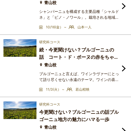
～
待ください!!＜講座をお勧め
青山校
シャンパーニュを構成する主要品種「シャルド
ネ」と「ピノ・ノワール」。栽培される地域や
土壌、斜面の向きなどによって個性が大きく変
10/16(金） ~
山本一人
化します。産地ごとの特徴に加え、北向き・南
向き・東向き・西向きの斜面がブドウの成熟や
酸、果実味にどのような影響を与えるのか、実
研究科コース
際に複数のシャンパーニュを比較試飲しなが
続・今更聞けない？ブルゴーニュの
ら、テロワールと品種の関係を体験していただ
話 コート・ド・ボーヌの赤をちゃん
きます。＜講座をお勧めする人＞シャンパーニ
と飲む
ュをもっと深く理解したい
青山校
ブルゴーニュと言えば、ワインラヴァーにとっ
て語り尽くせない永遠のテーマ。ワインの喜び
を知り、その魅力にハマった結果“ブルゴーニ
11/3(火） ~
若山程映
ュに行き着く”という方もプロアマ問わず多い
事は、その事実を物語っている様に感じます。
何故ならば香り・味わいに置いては、その他エ
研究科コース
リアの追随を許さない唯一無二の個性を有して
今更聞けない？ブルゴーニュの話ブル
いる事は言わずもがな、ブルゴーニュほどワイ
ゴーニュ地方の魅力にハマる一歩
ンの大きな魅力である“文化的側面”を体現する
エリアはないからだと思っ
青山校