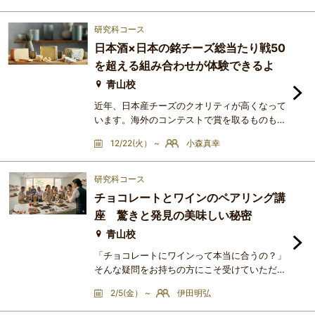
ン文化、料理人による技術と体系の継承、そし
て食を語り、評価し、楽しむ文化。政治、社
研究科コース
会、芸術、思想が複雑に重なり合いながら、フ
日本酒×日本の銘チーズ総当たり戦50
ランス料理は「料理」を超えた独自の美食文化
を超える組み合わせが体験できるよ
を築いてきました。本講座では、古代から現代
までの食文化の流れをたど
青山校
近年、日本産チーズのクオリティが高くなって
います。海外のコンテストで賞を取るものも現
れ、国内のチーズコンテストも盛り上がってい
12/22(火） ~
小森真幸
ます。「Japan Cheese Awards」や「World
Cheese Awards」など、国内外のコンテスト
で賞を取ったものを中心に、全国から取り寄せ
研究科コース
たさまざまなタイプの日本産チーズとさまざま
チョコレートとワインのペアリング講
なタイプの日本酒のペアリングを試す講座で
座 驚きと発見の美味しい秘密
す。日本由来の原料や微生物を使った「和」の
味わいのチーズもご用意する予定
青山校
「チョコレートにワインって本当に合うの？」
そんな疑問をお持ちの方にこそ受けていただき
たい、1回完結の楽しい特別講座です。実は、
2/5(金） ~
伊田明弘
チョコレートの原料であるカカオ豆も、ワイン
と同じように育った土地や気候によって、フル