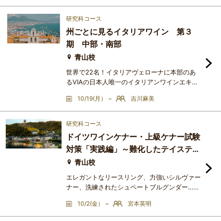
んにイタリアワインの魅力をお伝えしていく講
座です。多様性に富んだイタリアワインを勉強
研究科コース
するにあたって、品種の特徴に注目したり、
州ごとに見るイタリアワイン 第３
DOC・DOCGに注目したり・・・といろんな勉
期 中部・南部
強方法があります。今までは品種特徴に注目し
ながらイタリアワインの魅力を
青山校
世界で22名！イタリアヴェローナに本部のあ
るVIAの日本人唯一のイタリアンワインエキス
パートである吉川麻美が、イタリアの最新の情
10/19(月） ~
吉川麻美
報を織り交ぜながら、イタリアワインの魅力を
お伝えする講座です。多様性に富んだイタリア
ワインを勉強するにあたって、品種の特徴に注
研究科コース
目したり、DOC・DOCGに注目したり・・・と
ドイツワインケナー・上級ケナー試験
いろんな勉強方法があります。今までは品種特
対策「実践編」～難化したテイスティ
徴に注目しながらイタリアワインの魅力を学ん
ングにフォーカス！～
でいただきましたが、いよいよ
青山校
エレガントなリースリング、力強いシルヴァー
ナー、洗練されたシュペートブルグンダー…温
暖化・品種改良・醸造技術の進歩によって、
10/2(金） ~
宮本英明
日々ドイツワインは美味しくなっています。も
っともっと知りたいドイツワイン、折角なら勉