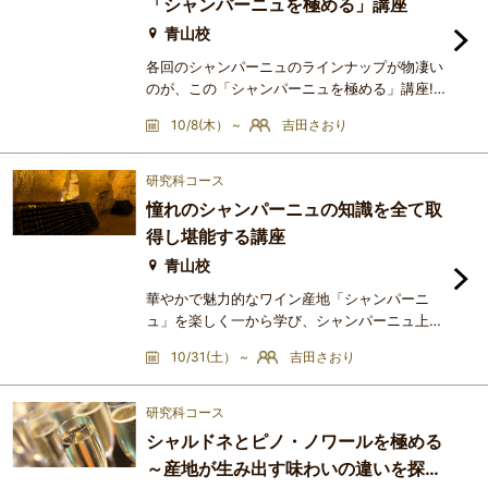
「シャンパーニュを極める」講座
強方法があります。今までは品種
青山校
各回のシャンパーニュのラインナップが物凄い
のが、この「シャンパーニュを極める」講座!!
シャンパーニュ通を唸らせるアイテムが目白押
10/8(木） ~
吉田さおり
しです!!シャンパーニュのラインナップに拘
り、さらに、供出の仕方などにも工夫を凝ら
し、シャンパーニュラヴァーの皆様に、大いに
研究科コース
楽しんで頂き、そして愛され続けるシャンパー
憧れのシャンパーニュの知識を全て取
ニュ講座を目指しているのが、この講座です。
得し堪能する講座
大手メゾンの魅力を一言で表すなら、それは
「洗練さ」。この洗練さを生み
青山校
華やかで魅力的なワイン産地「シャンパーニ
ュ」を楽しく一から学び、シャンパーニュ上級
者を目指しましょう!!というのが、この講座の
10/31(土） ~
吉田さおり
趣旨です。そして、目からウロコの「シャンパ
ーニュのテイスティングメゾッド」もしっかり
身に付くのがこの講座です!!各回のアイテム
研究科コース
は、秀逸な大手メゾンの洗練されたシャンパー
シャルドネとピノ・ノワールを極める
ニュや、話題の小規模ドメーヌの卓越したシャ
～産地が生み出す味わいの違いを探る
ンパーニュなど、吉田さおりの拘りにぜひご期