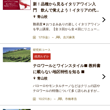
リアワインを学ぶにはちょっと少ないかな？と
新！品種から見るイタリアワイン入
いう方もいらっしゃるかとは思いますが、ま
門 飲んで覚えよう！イタリアの代表
ず、イタリア全20州のワインにはどのような
ワイン
ものがあるのかに触れていただき
青山校
難易度★おつまみありの楽しくイタリアワイン
を学ぶ講座。【全３回から全４回にリニューア
ルしました！】以前は全３回の講座でしたが、
1/15(金） ~
吉川麻美
2024年春夏期から第１回目の内容がボリュー
ミーなため１回増やし、その分、イタリア概論
とテイスティングにも時間を割いて、よりイタ
研究科コース
リアワインを深く学んでいただく講座としまし
残席わずか
た。ワインのアイテムも１回分増えます！イタ
リアワインの勉強が初めて！という方にオスス
テロワールとワインスタイル■ 教科書
メの、楽しく学ぶイタリア
に載らない地区特性を知る ■
青山校
バローロやモンタルチーノなどはクリュの話や
テロワールの特徴について多く語られますが、
この講座では「ワイン銘柄としては見かけるこ
10/21(水） ~
市橋孝浩
とはあるが、微妙なテロワールの違いでワイン
のスタイルの多様性やバラエティの豊かさにど