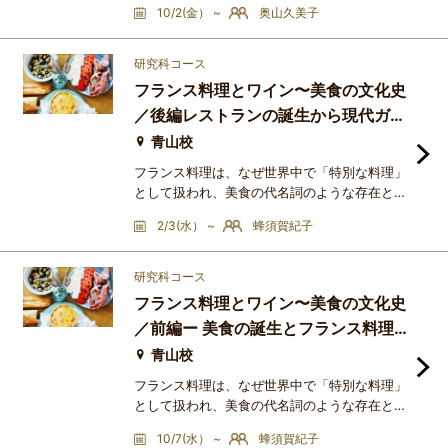
10/2(金） ~
奥山久美子
歴史や文化には共通点が多く、どちらも熟成に
よって向上する風味があるので飲み頃・食べ頃
を見極めることも大切です。一般的にワインと
研究科コース
チーズは相性が良いものですが、乳種や熟成方
フランス料理とワイン〜美食の文化史
法によって非常にバラエティ豊かなチーズが存
／後編レストランの誕生から現代ガス
在しており、様々なマリアージュを楽しむこと
トロノミーへ
ができます。人はそれぞ
青山校
フランス料理は、なぜ世界中で「特別な料理」
として扱われ、美食の代名詞のような存在とな
ったのでしょうか。中世の宮廷料理、絶対王政
2/3(水） ~
蜂須賀紀子
期のヴェルサイユ、革命後に花開いたレストラ
ン文化、料理人による技術と体系の継承、そし
て食を語り、評価し、楽しむ文化。政治、社
研究科コース
会、芸術、思想が複雑に重なり合いながら、フ
フランス料理とワイン〜美食の文化史
ランス料理は「料理」を超えた独自の美食文化
／前編ー 美食の誕生とフランス料理
を築いてきました。本講座では、古代から現代
の確立 ー
までの食文化の流れをたど
青山校
フランス料理は、なぜ世界中で「特別な料理」
として扱われ、美食の代名詞のような存在とな
ったのでしょうか。中世の宮廷料理、絶対王政
10/7(水） ~
蜂須賀紀子
期のヴェルサイユ、革命後に花開いたレストラ