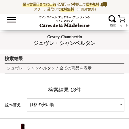
翌々営業日までに出荷
/
2万円
or
6本
以上で
送料無料
スクール受取りで
送料無料
（一部対象外）
お気に入
ワイン通販ならワイン
Gevrey-Chambertin
ジュヴレ・シャンベルタン
検索結果
ジュヴレ・シャンベルタン /
全ての商品を表示
検索結果
13
件
並べ替え