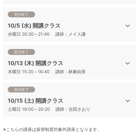
ト二次試験対策講座一覧
【講座順】2022年度 J.S.A.ソムリエ・ワインエキスパート二次
受付終了
試験対策講座一覧
10/5 (水) 開講クラス
水曜日 20:20～21:40 講師：メイス謙
▼その他の講座は下記よりお申込みいただけます
①二次対策の基本と得点テクニック：白ワイン編（二次テク
白
）
受付終了
②二次対策の基本と得点テクニック：赤ワイン編（二次テク
10/13 (木) 開講クラス
赤）
木曜日 15:20～16:40 講師：林麻由美
③二次対策の基本と得点テクニック：ロゼワイン編（二次テク
ロゼ
）
④「樽熟成」の香りを捉える （樽香）
受付終了
⑤「スパイス」の香りを捉える （スパイス香）
10/15 (土) 開講クラス
⑥キーポイントになる香りを捉える （ポイント香）
土曜日 19:00～20:20 講師：吉田さおり
⑦最頻出6品種 フランス編 （仏6種）
⑧最頻出6品種 新世界編（新6種）
⑨最頻出6品種 新旧世界シャッフル編①（混合6種①）
※こちらの講座は振替制度対象外講座となります。
⑩最頻出6品種 新旧世界シャッフル編②（混合6種②）