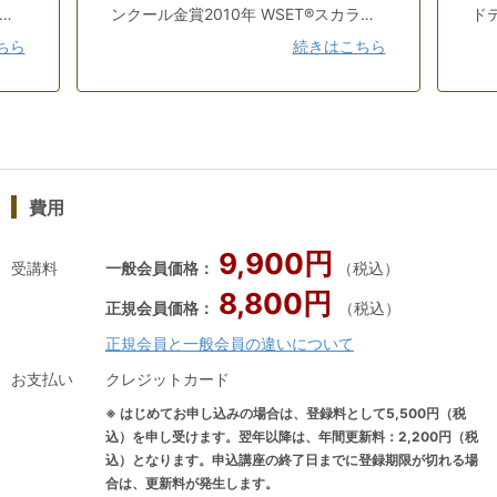
㉕本番シミュレーション⑥
ン
ンクール金賞2010年 WSET®スカラシ
ド
本番シミュレーション⑦⑧(オンライン限定)
ップ受賞2016年 第10回ワインアドバ
別賞
ちら
続きはこちら
㉖琥珀色蒸留酒＆リキュール①
っ
イザーコンクール優勝2018年 第2回ボ
イ
㉗無色透明蒸留酒＆リキュール②
ら
ルドー＆ボルドー・スーペリュール・
フ
ソムリエ論述対策
講
コンクール3位2019年 第1回SAKE
ラ
っ
Diploma コンクール セミファイナリス
代
は
ト2020年 第9回全日本最優秀ソムリエ
為
費用
と
コンクール セミファイナリスト2021
す
ッ
年 第1回ルイナール・ソムリエ・チャ
エ
9,900円
し
レンジ3位2024年 第4回ルイナール・
な
受講料
一般会員価格：
（税込）
り
ソムリエ・チャレンジ3位入門者を楽
イ
8,800円
正規会員価格：
（税込）
エ
しませ、上級者をうならせる明快で密
生
正規会員と一般会員の違いについて
度の高いレッスンには、グローバルに
ン
学んだ本物の知識・技能がふんだんに
あ
お支払い
クレジットカード
生かされている。かつては大手ワイン
ス
※ はじめてお申し込みの場合は、登録料として5,500円（税
専門輸入商社にてマーケティングを担
ル
込）を申し受けます。翌年以降は、年間更新料：2,200円（税
当し、世界中のワインに触れた。退社
ス
込）となります。申込講座の終了日までに登録期限が切れる場
合は、更新料が発生します。
後渡米し、カリフォルニアでのワイン
て