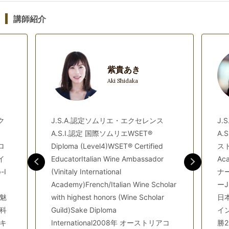
⑪シャルドネ産地比較＆シャルドネと間違いやすいワイン
（Ch+α）
講師紹介
⑫ソーヴィニヨン・ブラン産地比較＆ソーヴィニョン・ブラン
と間違いやすいワイン（SB+α）
⑬リースリング産地比較＆リースリングと間違いやすいワイン
（Ri+α）
紫貴あき
⑭カベルネ・ソーヴィニヨン産地比較＆カベルネ・ソーヴィニ
Aki Shidaka
ヨンと間違いやすいワイン（CS+α）
⑮シラー産地比較＆シラーと間違いやすいワイン（Sy+α）
⑯ピノ・ノワール産地比較＆ピノ・ノワールと間違いやすいワ
ク
J.S.A.認定ソムリエ・エクセレンス
J.
イン（PN+α）
A.S.I.認定 国際ソムリエWSET®
A.
⑰日本ワイン（日本）
ロ
Diploma (Level4)WSET® Certified
スト
⑱ローカル品種を見極める 白ワイン編（ローカル白）
イ
EducatorItalian Wine Ambassador
A
⑲ローカル品種を見極める 赤ワイン編（ローカル赤）
Ⅰ
(Vinitaly International
ナ
⑳本番シミュレーション①
Academy)French/Italian Wine Scholar
ーJ
㉑本番シミュレーション②
魅
with highest honors (Wine Scholar
日本
㉒本番シミュレーション③
科
Guild)Sake Diploma
イ
㉓本番シミュレーション④
キ
㉔本番シミュレーション⑤
International2008年 オーストリアコ
勝