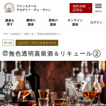
ワインスクール
無料体験
アカデミー・デュ・ヴァン
説明会
趣味の
資格の
オンライン
講座を
ログイン
探す
講座
講座
講座
TOP
講座紹介
講座一覧
㉗無色透明蒸留酒＆リキュール②
青山校
ソムリエ・ワインエキスパート
㉗無色透明蒸留酒＆リキュール②