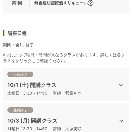
第1回
無色透明蒸留酒＆リキュール②
りをしっかりとる」ことに主眼を置いたテーマも設定していま
す。
これから二次試験対策を始める方は、まずは「基本と得点テク
ニック」を、次に「香りを捉える」講座、その後に頻出品種比
較や品種別産地比較、ローカル品種といった品種・産地推定に
講座日程
つながる講座、本番シミュレーションへとステップを踏んでご
期間：全1回修了
受講されることを強くおすすめします。
満席になり次第お申込みを締め切りますので、早めにお申込み
※回によって曜日・時間が異なるクラスがあります。詳しくは各ク
くださいませ。
ラスをクリックしご確認ください。
スティルワイン以外のアイテムとして出題される可能性のある
受付終了
蒸留酒やリキュールについて、代表銘柄の特徴と特定方法を学
10/1 (土) 開講クラス
びます。スティルワイン以外のアイテムは、銘柄特定が主です
土曜日 13:30～14:50 講師：紫貴あき
が、回答数が少ない分、回答あたりの配点が高くなるので、落
としたくない範囲となります。間違いやすい無色透明のアイテ
ムのみを集めて比較します。試飲は12種類。
受付終了
10/3 (月) 開講クラス
▼日程から講座をお探しの方はこちらをご確認ください
月曜日 13:30～14:50 講師：大塚美咲
【開催日程順】2022 年度 J.S.A.ソムリエ・ワインエキスパー