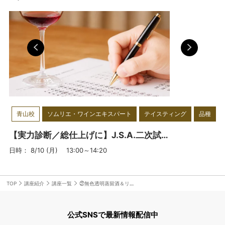
ーワイン講師、チリワイン・マエスト
社
ロ、イタリアンワイン・アンバサダ
JO
ー、SSI認定日本酒利き酒師、チーズ
プロフェッショナルなど。オフィシャ
ルホームページ：
https://sommeliershidaka.com
青山校
ソムリエ・ワインエキスパート
テイスティング
品種
【実力診断／総仕上げに】J.S.A.二次試験オープン模試 ＜青山校＞ 7月、8月開催
日時： 8/10 (月) 13:00～14:20
TOP
講座紹介
講座一覧
㉗無色透明蒸留酒＆リキュール②
公式SNSで最新情報配信中