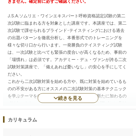
きません。確定前に必ずご確認ください。
J.S.A.ソムリエ・ワインエキスパート呼称資格認定試験の第二
次試験に臨まれる方を対象とした講座です。本講座では、第二
次試験で課せられるブラインド･テイスティングにおける過去
の出題パターンを徹底分析し、本番形式でのトレーニングを
様々な切り口から行います。一発勝負のテイスティング試験
は、一次試験と比べても緊張の度合いが高くなるため、事前の
「場慣れ」は必須です。アカデミー・デュ・ヴァンが誇る二次
試験対策講座で、「備えあれば憂いなし」の安心を手にしてく
ださい。
これから二次試験対策を始める方や、既に対策を始めているも
のの不安がある方にオススメの二次試験対策の基本テクニック
を学ぶテーマを白ワイン、赤ワイン、近年中に新たに加わるの
続きを見る
ではないかと、まことしやかに囁かれているロゼワインに分け
て設定しています。
また、直近の二次試験の配点をみると、香りのコメントに対す
カリキュラム
る比率が非常に高くなっています。品種や産地の推定に入る前
にまず、押さえるべきポイントといえます。そこで、まず「香