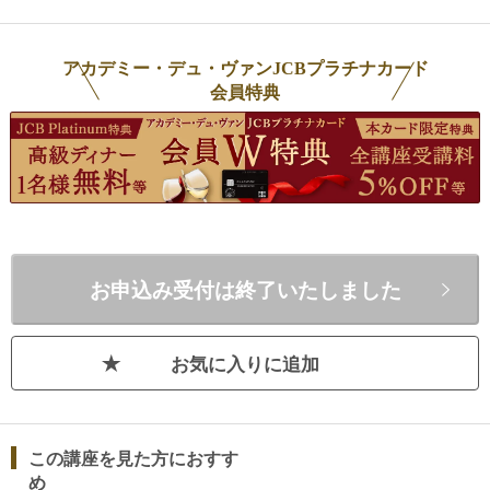
修行を経て帰国。現在はアカデミー・
に
デュ・ヴァンにて、ワインの魅力を伝
ま
アカデミー・デュ・ヴァンJCBプラチナカード
える活動を積極的に展開している。書
テ
会員特典
籍に『ゼロからスタート！紫貴あきの
も
ソムリエ試験』（KADOKAWA）、『キ
け
ャラクターで選ぶワイン図鑑』（かん
代
き出版者）がある。その他、ワイン専
ァ
門サイト『Why not?』、『エノテカ・
の
オンライン』をはじめ、一般誌への執
イ
筆・監修・取材協力（『Oggi』、
き
お申込み受付は終了いたしました
『With』、『美Story』など）、テレ
理
ビ出演など幅広く活躍中。英米の難関
る
試験（上述）を日本人として当時最年
力
お気に入りに追加
少で合格した、ワイン資格取得のプ
漫」
ロ。その他の受賞歴、保有資格、称号
Wi
として、米国ワインエデュケータ協会
ワ
認定CWE、Court de Master
教
この講座を見た方におすす
Sommelier Certified、CIVB公認ボルド
日本
め