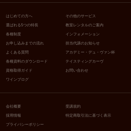
■「独自のメソッドを使った、楽しみ
ながら結果の出せる勉強法」林麻由美
はじめての方へ
その他のサービス
クラスの特徴は、「クラスメートとの
選ばれる5つの特長
教室レンタルのご案内
交流」と「熱心な個別指導」。授業が
終わった後は、クラス会という交流の
各種制度
インフォメーション
場を頻繁に設けて、美味しいワインと
お申し込みまでの流れ
担当代講のお知らせ
ともに語り合います。ワインのマジッ
よくある質問
アカデミー・デュ・ヴァン杯
クのせいでしょうか…すぐに皆さん打
各種資料のダウンロード
テイスティングカーヴ
ち解けるので、私がいなくても、級長
さんというクラスのリーダーが中心に
資格取得ガイド
お問い合わせ
なり、気軽にわいわい飲みに行ったり
ワインブログ
しています。また、ビフォーアフター
をしっかり確認するため、クラスの最
初に「このクラス終了後にどうなって
いたいか」を、夢として書いていただ
会社概要
受講規約
き、全コース終了後にどのくらい達成
採用情報
特定商取引法に基づく表示
できたかを一緒に確認します。授業で
プライバシーポリシー
は、必ずワイン産地の地図上の位置を