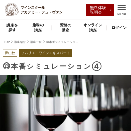
ワインスクール
無料体験
アカデミー・デュ・ヴァン
説明会
趣味の
資格の
オンライン
講座を
ログイン
探す
講座
講座
講座
TOP
講座紹介
講座一覧
㉓本番シミュレーション④
青山校
ソムリエ・ワインエキスパート
㉓本番シミュレーション④