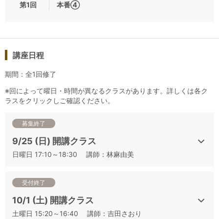
第1回
本番④
りをしっかりとる」ことに主眼を置いたテーマも設定していま
す。
これから二次試験対策を始める方は、まずは「基本と得点テク
ニック」を、次に「香りを捉える」講座、その後に頻出品種比
較や品種別産地比較、ローカル品種といった品種・産地推定に
講座日程
つながる講座、本番シミュレーションへとステップを踏んでご
期間：全1回修了
受講されることを強くおすすめします。
満席になり次第お申込みを締め切りますので、早めにお申込み
※回によって曜日・時間が異なるクラスがあります。詳しくは各ク
くださいませ。
ラスをクリックしご確認ください。
スティルワイン白2種、スティルワイン赤2種、スティルワイン
募集終了
以外のお酒2種を、制限時間（50分）内で回答を作成する、ま
9/25 (日) 開講クラス
さに本番形式のテイスティングです。回答作成後は、講師によ
日曜日 17:10～18:30 講師：林麻由美
るポイントの解説となります。本番を想定したトレーニングに
最適の講座です。試飲銘柄は、他の本番シミュレーション
（①、②、③、⑤、⑥）と異なります。
受付終了
10/1 (土) 開講クラス
▼日程から講座をお探しの方はこちらをご確認ください
土曜日 15:20～16:40 講師：吉田さおり
【開催日程順】2022 年度 J.S.A.ソムリエ・ワインエキスパー