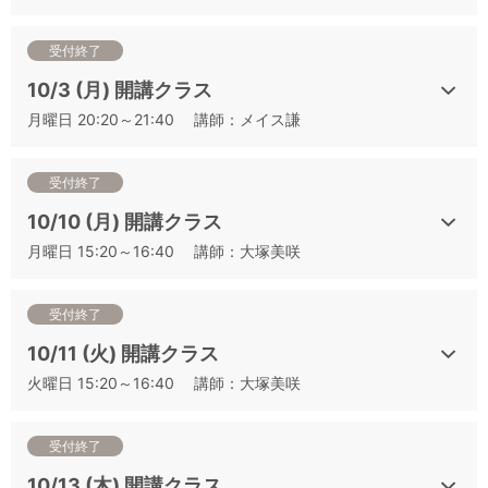
ト二次試験対策講座一覧
【講座順】2022年度 J.S.A.ソムリエ・ワインエキスパート二次
受付終了
試験対策講座一覧
10/3 (月) 開講クラス
月曜日 20:20～21:40 講師：メイス謙
▼その他の講座は下記よりお申込みいただけます
①二次対策の基本と得点テクニック：白ワイン編（二次テク
白
）
受付終了
②二次対策の基本と得点テクニック：赤ワイン編（二次テク
10/10 (月) 開講クラス
赤）
月曜日 15:20～16:40 講師：大塚美咲
③二次対策の基本と得点テクニック：ロゼワイン編（二次テク
ロゼ
）
④「樽熟成」の香りを捉える （樽香）
受付終了
⑤「スパイス」の香りを捉える （スパイス香）
10/11 (火) 開講クラス
⑥キーポイントになる香りを捉える （ポイント香）
火曜日 15:20～16:40 講師：大塚美咲
⑦最頻出6品種 フランス編 （仏6種）
⑧最頻出6品種 新世界編（新6種）
⑨最頻出6品種 新旧世界シャッフル編①（混合6種①）
受付終了
⑩最頻出6品種 新旧世界シャッフル編②（混合6種②）
10/13 (木) 開講クラス