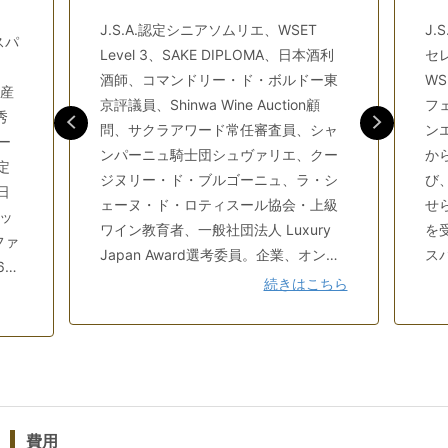
㉕本番シミュレーション⑥
J.S.A.認定シニアソムリエ、WSET
J.
本番シミュレーション⑦⑧(オンライン限定)
スパ
Level 3、SAKE DIPLOMA、日本酒利
セレ
㉖琥珀色蒸留酒＆リキュール①
酒師、コマンドリー・ド・ボルドー東
WS
㉗無色透明蒸留酒＆リキュール②
原産
京評議員、Shinwa Wine Auction顧
フェ
ソムリエ論述対策
秀
問、サクラアワード常任審査員、シャ
ン
ー
ンパーニュ騎士団シュヴァリエ、クー
か
検索用コード: jsa_simulation4
定
ジヌリー・ド・ブルゴーニュ、ラ・シ
び
日
ェーヌ・ド・ロティスール協会・上級
せ
ッ
ワイン教育者、一般社団法人 Luxury
を
ファ
Japan Award選考委員。企業、オンラ
ス
6回
インショップ、イベントにマッチした
シ
続きはこちら
ワインセレクトやセミナー並びに講演
様
を行うソムリエ、ワインと旅のエンタ
た
ン
ーテイナー。航空会社で国際線ファー
上
ヴ
ストクラスを15年以上担当、世界65カ
生
ァ
国以上を回り、星の数ほどのワインや
て
る優
人々に触れるうちに、「美味しい食
知
費用
分