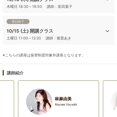
⑪シャルドネ産地比較＆シャルドネと間違いやすいワイン
木曜日 18:30～19:50 講師：富田葉子
（Ch+α）
⑫ソーヴィニヨン・ブラン産地比較＆ソーヴィニョン・ブラン
と間違いやすいワイン（SB+α）
受付終了
⑬リースリング産地比較＆リースリングと間違いやすいワイン
10/15 (土) 開講クラス
（Ri+α）
土曜日 11:00～12:20 講師：紫貴あき
⑭カベルネ・ソーヴィニヨン産地比較＆カベルネ・ソーヴィニ
ヨンと間違いやすいワイン（CS+α）
⑮シラー産地比較＆シラーと間違いやすいワイン（Sy+α）
※こちらの講座は振替制度対象外講座となります。
⑯ピノ・ノワール産地比較＆ピノ・ノワールと間違いやすいワ
イン（PN+α）
⑰日本ワイン（日本）
講師紹介
⑱ローカル品種を見極める 白ワイン編（ローカル白）
⑲ローカル品種を見極める 赤ワイン編（ローカル赤）
⑳本番シミュレーション①
㉑本番シミュレーション②
林麻由美
㉒本番シミュレーション③
Mayumi Hayashi
㉓本番シミュレーション④
㉔本番シミュレーション⑤