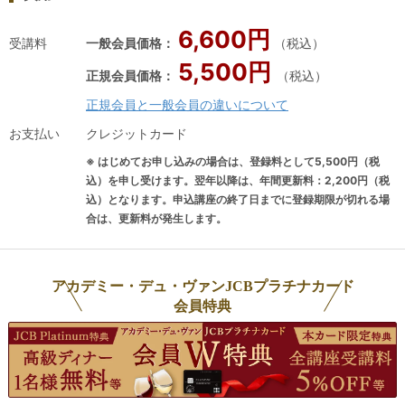
卓」が一瞬にして繋いでしまう人の縁
の
座
の素晴らしさに感動する。その経験を
ト
6,600円
心
受講料
一般会員価格：
（税込）
生かして、東京の老舗ワインスクール
み
も
5,500円
「アカデミー・デュ・ヴァン」はじめ
を
正規会員価格：
（税込）
年間
様々な企業で、接待や会食を成功に導
協会
正規会員と一般会員の違いについて
ま
くワインマナー、知的プロフェッショ
中
し
お支払い
クレジットカード
ナルのためのワインセミナー、ビジネ
た
※ はじめてお申し込みの場合は、登録料として5,500円（税
スに卓越したソムリエの育成を行って
し
込）を申し受けます。翌年以降は、年間更新料：2,200円（税
いる。グルメサイト、ワイン専門誌の
心
込）となります。申込講座の終了日までに登録期限が切れる場
ライターやテイスターとしても活躍
合は、更新料が発生します。
大
中。HP：HAYASHI MAYUMI WINE
近年
SALON Face Book：林麻由美のペー
格
ジinstagram：
アカデミー・デュ・ヴァンJCBプラチナカード
の
https://www.instagram.com/mayumi_
会員特典
シ
wine/ アメブロ：幸せワインの達人講
け
座♪@東京・青山■「空の上のソムリエ
レ
として、世界中の食卓外交を体験」私
お
がソムリエの資格を取ったのは1995
さ