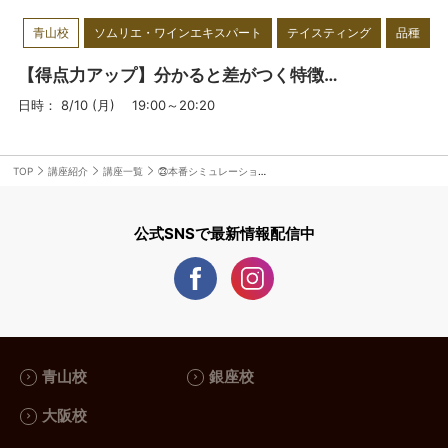
てくださる方には、ワインそのものの
青山校
ソムリエ・ワインエキスパート
テイスティング
品種
分析だけでなく、料理とのマリアージ
ュ、マナー、ドレスコード、言葉遣い
【得点力アップ】分かると差がつく特徴香を徹底解説：樽香
など、私が今まで学んできたすべてを
日時： 8/10 (月) 19:00～20:20
お伝えするようにしています。つま
り、私のクラスに来てくださった方
は、ワインだけでなく、それを取り囲
TOP
講座紹介
講座一覧
㉓本番シミュレーション④
むすべてのことをグローバル・スタン
ダードな観点から学ぶことができま
公式SNSで最新情報配信中
す。そこから生み出されたファイン・
ワイン（希少性の高いワイン）しか扱
わない研究科「コンセルヴァシオン」
は、アカデミー・デュ・ヴァンNo.1の
ロングラン人気セミナーになりまし
た。毎年9月に行われる「極上のフラ
青山校
銀座校
ンスワイン研修」、「マリアージュの
達人になれる♪クッキングセミナー」
大阪校
も、毎回満席をいただいています。