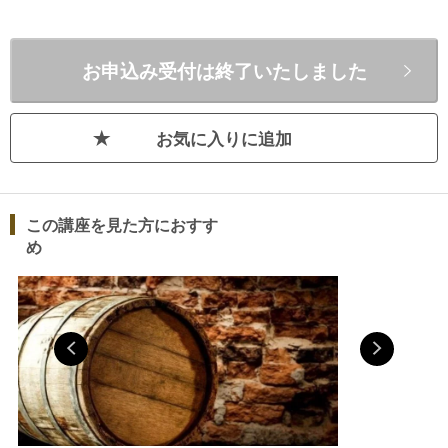
年。まだソムリエという言葉が一般的
でなく、クルーですら、内容をよく知
書籍
らなかった時代です。未知の世界に憧
お申込み受付は終了いたしました
れて国際線の乗務員になり、初めて出
会う人々と、世界中の美味しい食事と
︎Yo
ワインを分かち合いました。ワインと
お気に入りに追加
料理には相性があり、適切に選べば、
最高に美味しい食事になることを学ん
だのもこの時です。機内でお客様にワ
この講座を見た方におすす
インを聞かれたときによくわからなか
め
ったので、ワインの勉強の必要性を感
じたことや、ソムリエバッチを付けた
先輩がワインを選んで、お客様に説明
をする姿があまりに格好良かったの
で、その先輩のおすすめのアカデミ
ー・デュ・ヴァンに通いました。その
時のワクワク、キラキラした熱い思い
は、今でも忘れません。ですから通っ