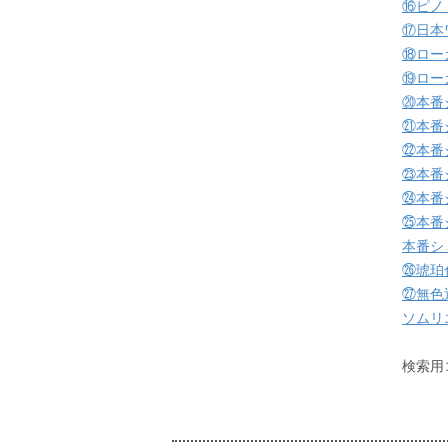
⑯ピノ
⑰日本
⑱ロー
⑲ロー
⑳本番
㉑本番
㉒本番
㉓本番
㉔本番
㉕本番
本番シ
㉖琥珀
㉗無色
ソムリ
検索用コー