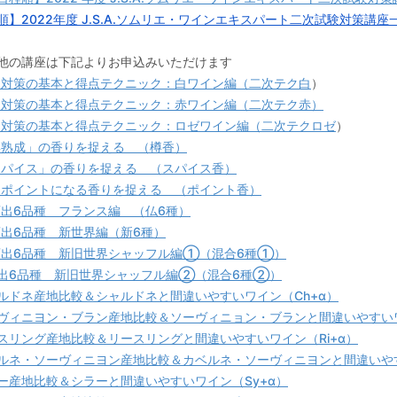
順】2022年度 J.S.A.ソムリエ・ワインエキスパート二次試験対策講座
他の講座は下記よりお申込みいただけます
対策の基本と得点テクニック：白ワイン編（二次テク白
）
対策の基本と得点テクニック：赤ワイン編（二次テク赤）
対策の基本と得点テクニック：ロゼワイン編（二次テクロゼ
）
熟成」の香りを捉える （樽香）
パイス」の香りを捉える （スパイス香）
ポイントになる香りを捉える （ポイント香）
出6品種 フランス編 （仏6種）
出6品種 新世界編（新6種）
出6品種 新旧世界シャッフル編①（混合6種①）
出6品種 新旧世界シャッフル編②（混合6種②）
ルドネ産地比較＆シャルドネと間違いやすいワイン（Ch+α）
ヴィニヨン・ブラン産地比較＆ソーヴィニョン・ブランと間違いやすいワ
スリング産地比較＆リースリングと間違いやすいワイン（Ri+α）
ルネ・ソーヴィニヨン産地比較＆カベルネ・ソーヴィニヨンと間違いやす
ー産地比較＆シラーと間違いやすいワイン（Sy+α）