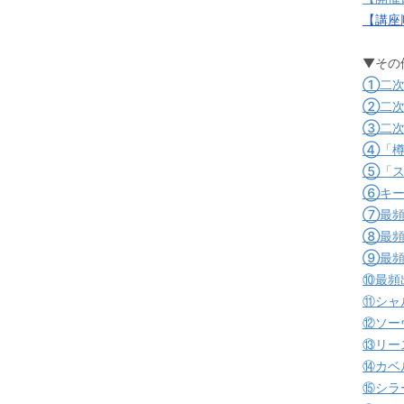
【講座
▼その
①二次
②二次
③二次
④「樽
⑤「ス
⑥キー
⑦最頻
⑧最頻
⑨最頻
⑩最頻
⑪シャ
⑫ソー
⑬リー
⑭カベ
⑮シラ