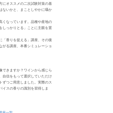
方にオススメの二次試験対策の基
はないかと、まことしやかに囁か
高くなっています。品種や産地の
をしっかりとる」ことに主眼を置
に「香りを捉える」講座、その後
ながる講座、本番シミュレーショ
像できますか？ワインから感じら
。自信をもって選択していただけ
ットずつご用意しました。実際のス
パイスの香りの識別を習得しま
策講座一覧