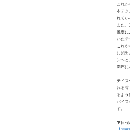
これか
本テク
れてい
また、
推定に
いたテ
これか
に頻出
ンへと
満席に
テイス
れる香
るよう
パイス
す。
▼日程
【開催