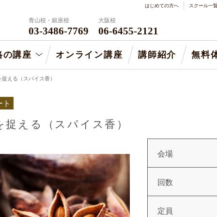
はじめての方へ
スクール一
青山校・銀座校
大阪校
03-3486-7769
06-6455-2121
格の講座
オンライン講座
講師紹介
無料
を捉える（スパイス香）
ート
を捉える（スパイス香）
会場
回数
定員