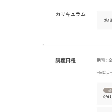
カリキュラム
第1
講座日程
期間：全
※回によ
受
9/4