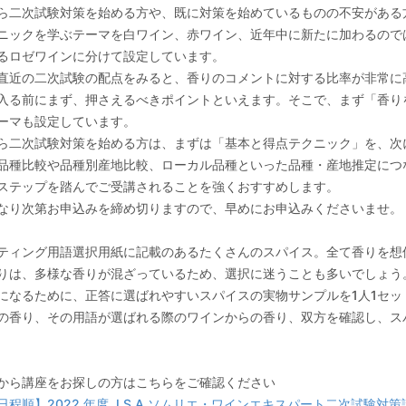
ら二次試験対策を始める方や、既に対策を始めているものの不安がある
ニックを学ぶテーマを白ワイン、赤ワイン、近年中に新たに加わるので
るロゼワインに分けて設定しています。
直近の二次試験の配点をみると、香りのコメントに対する比率が非常に
入る前にまず、押さえるべきポイントといえます。そこで、まず「香り
ーマも設定しています。
ら二次試験対策を始める方は、まずは「基本と得点テクニック」を、次
品種比較や品種別産地比較、ローカル品種といった品種・産地推定につ
ステップを踏んでご受講されることを強くおすすめします。
なり次第お申込みを締め切りますので、早めにお申込みくださいませ。
ティング用語選択用紙に記載のあるたくさんのスパイス。全て香りを想
りは、多様な香りが混ざっているため、選択に迷うことも多いでしょう
になるために、正答に選ばれやすいスパイスの実物サンプルを1人1セ
の香り、その用語が選ばれる際のワインからの香り、双方を確認し、ス
から講座をお探しの方はこちらをご確認ください
日程順】2022 年度 J.S.A.ソムリエ・ワインエキスパート二次試験対