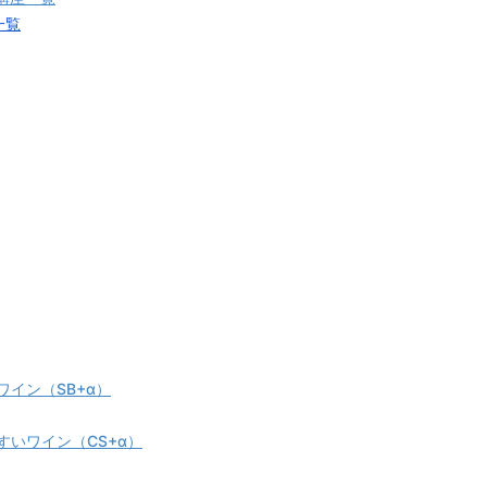
一覧
イン（SB+α）
いワイン（CS+α）