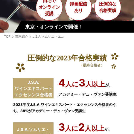
自宅で
録画配信
圧倒的な
オンライン
あり
合格実績
受講
東京・オンラインで開催！
TOP
講座紹介
J.S.A.ソムリエ・エクセレンス/ワインエキスパート・エクセレンス資格対策講座一覧
圧倒的な2023年合格実績
（最終合格者）
4
3
J.S.A.
人に
人以上
が、
ワインエキスパート
アカデミー・デュ・ヴァン受講生
エクセレンス合格者
2023年度J.S.A.ワインエキスパート・エクセレンス合格者のう
ち、88%がアカデミー・デュ・ヴァン受講生
3
2
人に
人以上
J.S.A.ソムリエ・
が、