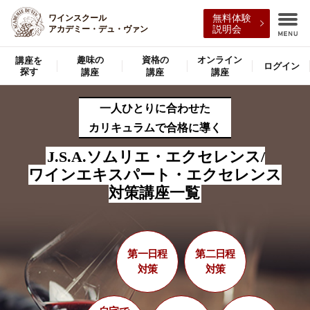
無料体験
ワインスクール
説明会
アカデミー・デュ・ヴァン
趣味の
資格の
オンライン
講座を
ログイン
探す
講座
講座
講座
一人ひとりに合わせた
カリキュラムで合格に導く
J.S.A.ソムリエ・エクセレンス/
ワインエキスパート・エクセレンス
対策講座一覧
第一日程
第二日程
対策
対策