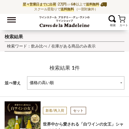
翌々営業日までに出荷
/
2万円
or
6本
以上で
送料無料
スクール受取りで
送料無料
（一部対象外）
お気に入
ワイン通販ならワイン
検索結果
検索ワード：飲み比べ /
在庫がある商品のみ表示
検索結果
1
件
並べ替え
新着/再入荷
セット
世界中から愛される「白ワインの女王」シャ